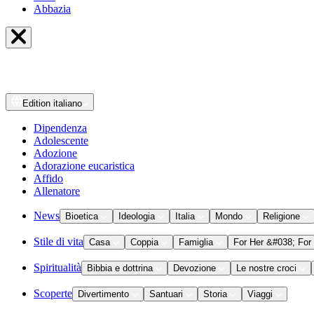
Abbazia
Edition
italiano
Dipendenza
Adolescente
Adozione
Adorazione eucaristica
Affido
Allenatore
News
Bioetica
Ideologia
Italia
Mondo
Religione
Stile di vita
Casa
Coppia
Famiglia
For Her &#038; For
Spiritualità
Bibbia e dottrina
Devozione
Le nostre croci
Scoperte
Divertimento
Santuari
Storia
Viaggi