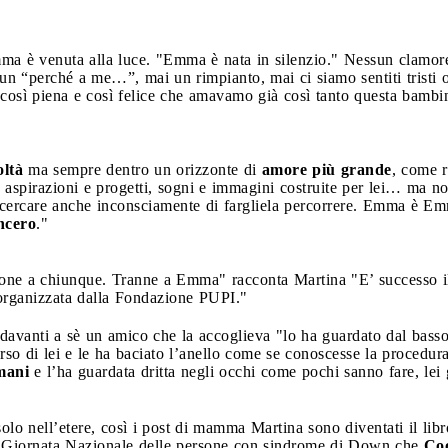
ma è venuta alla luce. "Emma è nata in silenzio." Nessun clamor
a un “perché a me…”, mai un rimpianto, mai ci siamo sentiti tris
 così piena e così felice che amavamo già così tanto questa bambin
oltà
ma sempre dentro un orizzonte di
amore più grande
, come 
aspirazioni e progetti, sogni e immagini costruite per lei… ma n
 cercare anche inconsciamente di fargliela percorrere. Emma è Em
ncero
."
ione a chiunque. Tranne a Emma" racconta Martina "E’ successo il
e organizzata dalla Fondazione PUPI."
davanti a sè un amico che la accoglieva "lo ha guardato dal basso 
rso di lei e le ha baciato l’anello come se conoscesse la procedur
 mani
e l’ha guardata dritta negli occhi come pochi sanno fare, lei 
olo nell’etere, così i post di mamma Martina sono diventati il lib
lla Giornata Nazionale delle persone con sindrome di Down che
Co