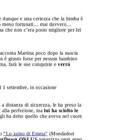
e dunque e una certezza che la bimba è
ti o meno fortunati… mai davvero…
a che non c’era posto migliore per lei
racconta Martina poco dopo la nascia
on è giusto forse per nessun bambino
ma, farà le sue conquiste e
verrà
 1 settembre, in occasione
a distanza di sicurezza, le ha preso la
a alla perfezione, ma
lui ha sciolto le
gli ha detto quello che aveva nel cuore
ro
"Lo zaino di Emma"
(Mondadori
orDown ONLUS
organizza ogni anno