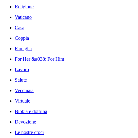
Religione
Vaticano
Casa
Coppia
Famiglia
For Her &#038; For Him
Lavoro
Salute
Vecchiaia
Virtuale
Bibbia e dottrina
Devozione
Le nostre croci