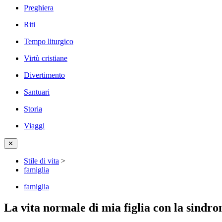
Preghiera
Riti
Tempo liturgico
Virtù cristiane
Divertimento
Santuari
Storia
Viaggi
✕
Stile di vita
>
famiglia
famiglia
La vita normale di mia figlia con la sindr