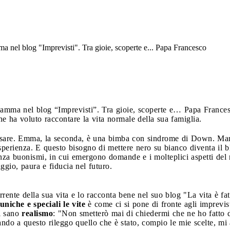
 nel blog "Imprevisti". Tra gioie, scoperte e... Papa Francesco
amma nel blog “Imprevisti”. Tra gioie, scoperte e… Papa France
 ha voluto raccontare la vita normale della sua famiglia.
Cesare. Emma, la seconda, è una bimba con sindrome di Down. Mam
 esperienza. E questo bisogno di mettere nero su bianco diventa il 
nza buonismi, in cui emergono domande e i molteplici aspetti del 
ggio, paura e fiducia nel futuro.
rrente della sua vita e lo racconta bene nel suo blog "La vita è fat
uniche e speciali le vite
è come ci si pone di fronte agli imprevis
i sano
realismo
: "Non smetterò mai di chiedermi che ne ho fatto 
ando a questo rileggo quello che è stato, compio le mie scelte, mi