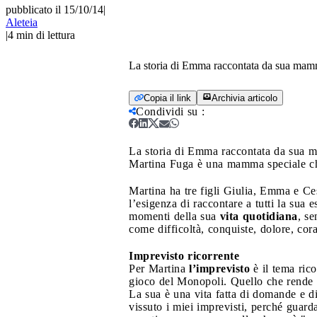
pubblicato il 15/10/14
|
Aleteia
|
4
min di lettura
La storia di Emma raccontata da sua mamma
Copia il link
Archivia articolo
Condividi su
:
La storia di Emma raccontata da sua m
Martina Fuga è una mamma speciale che
Martina ha tre figli Giulia, Emma e 
l’esigenza di raccontare a tutti la sua
momenti della sua
vita quotidiana
, se
come difficoltà, conquiste, dolore, cora
Imprevisto ricorrente
Per Martina
l’imprevisto
è il tema rico
gioco del Monopoli. Quello che rende
La sua è una vita fatta di domande e d
vissuto i miei imprevisti, perché guard