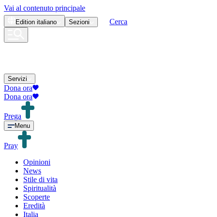
Vai al contenuto principale
Cerca
Edition
italiano
Sezioni
Servizi
Dona ora
Dona ora
Prega
Menu
Pray
Opinioni
News
Stile di vita
Spiritualità
Scoperte
Eredità
Italia