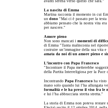
avanti serena verso quello che sarà."
La nascita di Emma
Martina racconta il momento in cui Em
un
dono
"Mai ci è passato per la test
abbiamo pensato che la nostra vita era
per nascere."
Amore pieno
Non sono mancati i
momenti
di diffic
di Emma "Tanta malinconia nel riporre 
costruire un’immagine della sua vita e
amata da noi di un amore pieno e si
L’incontro con Papa Francesco
"Incontrare il Papa metterebbe soggez
della Partita Interreligiosa per la Pac
Incontrando
Papa Francesco
ha visto 
mano solo quando lui l’ha allungata ve
formalità e le ha preso il viso fra le
e lui l’ha abbracciata stretta stretta."
La storia di Emma non poteva restare s
Electa) uscito il 12 ottobre 2014, ne