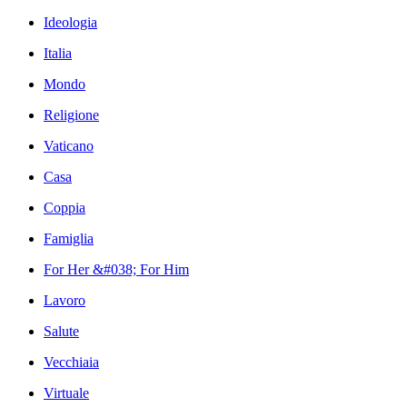
Ideologia
Italia
Mondo
Religione
Vaticano
Casa
Coppia
Famiglia
For Her &#038; For Him
Lavoro
Salute
Vecchiaia
Virtuale