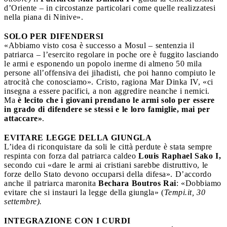
d’Oriente – in circostanze particolari come quelle realizzatesi
nella piana di Ninive».
SOLO PER DIFENDERSI
«Abbiamo visto cosa è successo a Mosul – sentenzia il
patriarca – l’esercito regolare in poche ore è fuggito lasciando
le armi e esponendo un popolo inerme di almeno 50 mila
persone all’offensiva dei jihadisti, che poi hanno compiuto le
atrocità che conosciamo». Cristo, ragiona Mar Dinka IV, «ci
insegna a essere pacifici, a non aggredire neanche i nemici.
Ma
è lecito che i giovani prendano le armi solo per essere
in grado di difendere se stessi e le loro famiglie, mai per
attaccare»
.
EVITARE LEGGE DELLA GIUNGLA
L’idea di riconquistare da soli le città perdute è stata sempre
respinta con forza dal patriarca caldeo
Louis Raphael Sako I,
secondo cui «dare le armi ai cristiani sarebbe distruttivo, le
forze dello Stato devono occuparsi della difesa». D’accordo
anche il patriarca maronita
Bechara Boutros Rai
: «Dobbiamo
evitare che si instauri la legge della giungla» (
Tempi.it, 30
settembre).
INTEGRAZIONE CON I CURDI