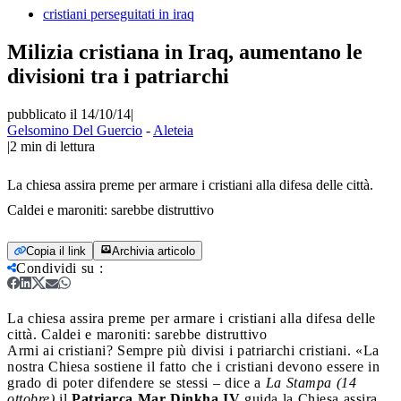
cristiani perseguitati in iraq
Milizia cristiana in Iraq, aumentano le
divisioni tra i patriarchi
pubblicato il 14/10/14
|
Gelsomino Del Guercio
-
Aleteia
|
2
min di lettura
La chiesa assira preme per armare i cristiani alla difesa delle città.
Caldei e maroniti: sarebbe distruttivo
Copia il link
Archivia articolo
Condividi su
:
La chiesa assira preme per armare i cristiani alla difesa delle
città. Caldei e maroniti: sarebbe distruttivo
Armi ai cristiani? Sempre più divisi i patriarchi cristiani. «La
nostra Chiesa sostiene il fatto che i cristiani devono essere in
grado di poter difendere se stessi – dice a
La Stampa (14
ottobre)
il
Patriarca Mar Dinkha IV
guida la Chiesa assira