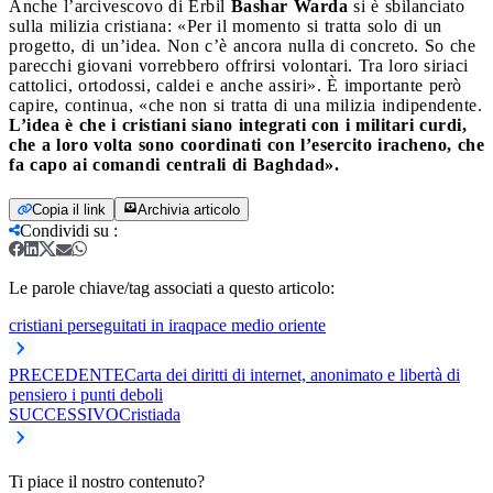
Anche l’arcivescovo di Erbil
Bashar Warda
si è sbilanciato
sulla milizia cristiana: «Per il momento si tratta solo di un
progetto, di un’idea. Non c’è ancora nulla di concreto. So che
parecchi giovani vorrebbero offrirsi volontari. Tra loro siriaci
cattolici, ortodossi, caldei e anche assiri». È importante però
capire, continua, «che non si tratta di una milizia indipendente.
L’idea è che i cristiani siano integrati con i militari curdi,
che a loro volta sono coordinati con l’esercito iracheno, che
fa capo ai comandi centrali di Baghdad».
Copia il link
Archivia articolo
Condividi su
:
Le parole chiave/tag associati a questo articolo:
cristiani perseguitati in iraq
pace medio oriente
PRECEDENTE
Carta dei diritti di internet, anonimato e libertà di
pensiero i punti deboli
SUCCESSIVO
Cristiada
Ti piace il nostro contenuto?