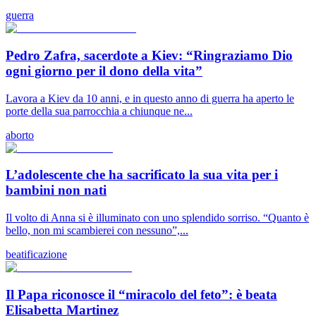
guerra
Pedro Zafra, sacerdote a Kiev: “Ringraziamo Dio
ogni giorno per il dono della vita”
Lavora a Kiev da 10 anni, e in questo anno di guerra ha aperto le
porte della sua parrocchia a chiunque ne...
aborto
L’adolescente che ha sacrificato la sua vita per i
bambini non nati
Il volto di Anna si è illuminato con uno splendido sorriso. “Quanto è
bello, non mi scambierei con nessuno”,...
beatificazione
Il Papa riconosce il “miracolo del feto”: è beata
Elisabetta Martinez