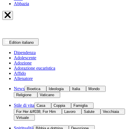
Abbazia
Edition
italiano
Dipendenza
Adolescente
Adozione
Adorazione eucaristica
Affido
Allenatore
News
Bioetica
Ideologia
Italia
Mondo
Religione
Vaticano
Stile di vita
Casa
Coppia
Famiglia
For Her &#038; For Him
Lavoro
Salute
Vecchiaia
Virtuale
Spiritualità
Bibbia e dottrina
Devozione