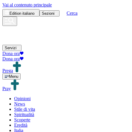
Vai al contenuto principale
Cerca
Edition
italiano
Sezioni
Servizi
Dona ora
Dona ora
Prega
Menu
Pray
Opinioni
News
Stile di vita
Spiritualità
Scoperte
Eredità
Italia