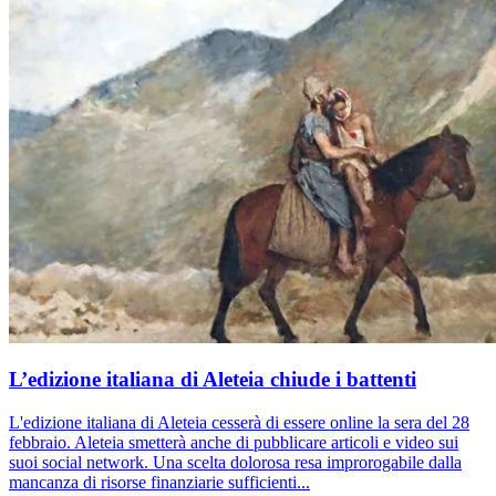
L’edizione italiana di Aleteia chiude i battenti
L'edizione italiana di Aleteia cesserà di essere online la sera del 28
febbraio. Aleteia smetterà anche di pubblicare articoli e video sui
suoi social network. Una scelta dolorosa resa improrogabile dalla
mancanza di risorse finanziarie sufficienti...