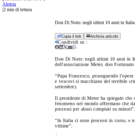
Aleteia
|
2
min di lettura
Don Di Noto: negli ultimi 10 anni in Italia
Copia il link
Archivia articolo
Condividi su
:
Don Di Noto: negli ultimi 10 anni in It
dell'associazione Meter, don Fortunato
“Papa Francesco, proseguendo l'opera d
e vescovi si macchiano del terribile cr
settembre).
Il presidente di Meter ha spiegato che 
fenomeno nel mondo affermano che dal 20
processi per abusi compiuti su minori”
“In Italia ci sono processi in corso, e 
vittime”.