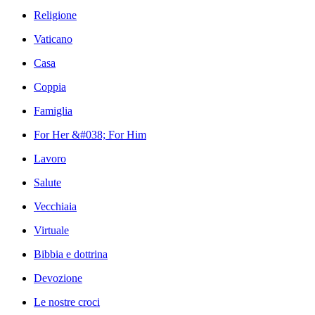
Religione
Vaticano
Casa
Coppia
Famiglia
For Her &#038; For Him
Lavoro
Salute
Vecchiaia
Virtuale
Bibbia e dottrina
Devozione
Le nostre croci