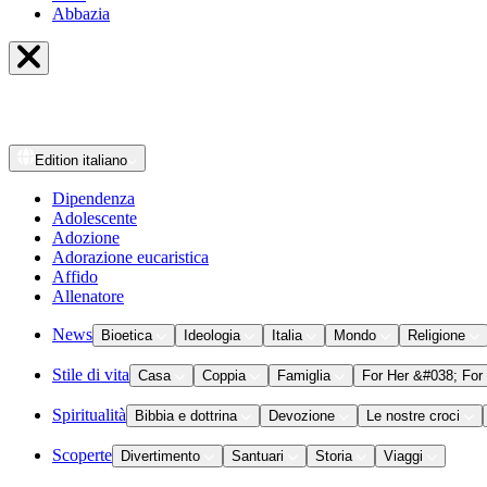
Abbazia
Edition
italiano
Dipendenza
Adolescente
Adozione
Adorazione eucaristica
Affido
Allenatore
News
Bioetica
Ideologia
Italia
Mondo
Religione
Stile di vita
Casa
Coppia
Famiglia
For Her &#038; For
Spiritualità
Bibbia e dottrina
Devozione
Le nostre croci
Scoperte
Divertimento
Santuari
Storia
Viaggi