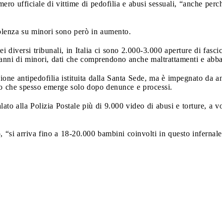
mero ufficiale di vittime di pedofilia e abusi sessuali, “anche perc
violenza su minori sono però in aumento.
i diversi tribunali, in Italia ci sono 2.000-3.000 aperture di fasc
 danni di minori, dati che comprendono anche maltrattamenti e abb
one antipedofilia istituita dalla Santa Sede, ma è impegnato da anni
o che spesso emerge solo dopo denunce e processi.
to alla Polizia Postale più di 9.000 video di abusi e torture, a v
, “si arriva fino a 18-20.000 bambini coinvolti in questo inferna