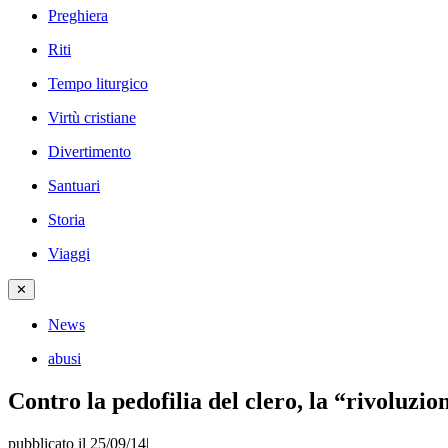
Preghiera
Riti
Tempo liturgico
Virtù cristiane
Divertimento
Santuari
Storia
Viaggi
✕
News
abusi
Contro la pedofilia del clero, la “rivoluzi
pubblicato il 25/09/14
|