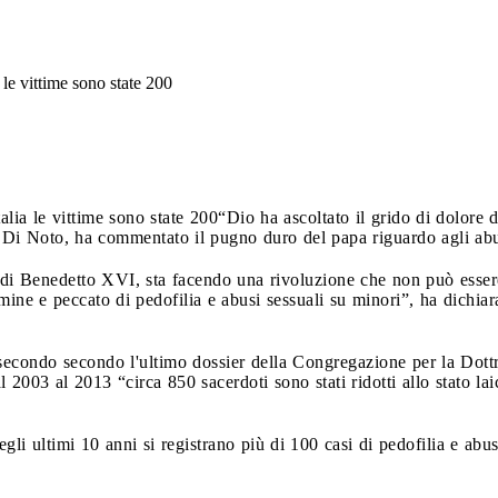
 le vittime sono state 200
alia le vittime sono state 200
“Dio ha ascoltato il grido di dolore d
 Di Noto, ha commentato il pugno duro del papa riguardo agli abu
i Benedetto XVI, sta facendo una rivoluzione che non può essere a
imine e peccato di pedofilia e abusi sessuali su minori”, ha dichi
secondo secondo l'ultimo dossier della Congregazione per la Dottri
03 al 2013 “circa 850 sacerdoti sono stati ridotti allo stato lai
.
negli ultimi 10 anni si registrano più di 100 casi di pedofilia e abu