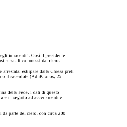
egli innocenti”. Così il presidente
si sessuali commessi dal clero.
rrestata: estirpare dalla Chiesa preti
arato il sacerdote (AdnKronos, 25
na della Fede, i dati di questo
cale in seguito ad accertamenti e
si da parte del clero, con circa 200