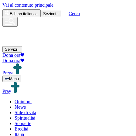
Vai al contenuto principale
Cerca
Edition
italiano
Sezioni
Servizi
Dona ora
Dona ora
Prega
Menu
Pray
Opinioni
News
Stile di vita
Spiritualità
Scoperte
Eredità
Italia