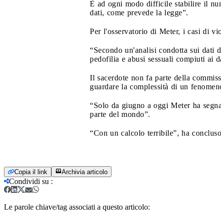
È ad ogni modo difficile stabilire il nu
dati, come prevede la legge”.
Per l'osservatorio di Meter, i casi di 
“Secondo un'analisi condotta sui dati de
pedofilia e abusi sessuali compiuti ai
Il sacerdote non fa parte della commissi
guardare la complessità di un fenomen
“Solo da giugno a oggi Meter ha segnala
parte del mondo”.
“Con un calcolo terribile”, ha concluso
Copia il link
Archivia articolo
Condividi su
:
Le parole chiave/tag associati a questo articolo: