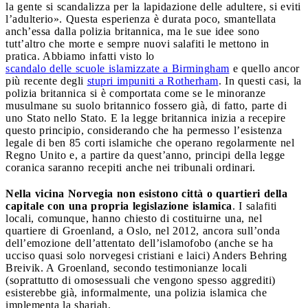
la gente si scandalizza per la lapidazione delle adultere, si eviti
l’adulterio». Questa esperienza è durata poco, smantellata
anch’essa dalla polizia britannica, ma le sue idee sono
tutt’altro che morte e sempre nuovi salafiti le mettono in
pratica. Abbiamo infatti visto lo
scandalo delle scuole islamizzate a Birmingham
e quello ancor
più recente degli
stupri impuniti a Rotherham
. In questi casi, la
polizia britannica si è comportata come se le minoranze
musulmane su suolo britannico fossero già, di fatto, parte di
uno Stato nello Stato. E la legge britannica inizia a recepire
questo principio, considerando che ha permesso l’esistenza
legale di ben 85 corti islamiche che operano regolarmente nel
Regno Unito e, a partire da quest’anno, principi della legge
coranica saranno recepiti anche nei tribunali ordinari.
Nella vicina Norvegia
non esistono città o quartieri della
capitale con una propria legislazione islamica
. I salafiti
locali, comunque, hanno chiesto di costituirne una, nel
quartiere di Groenland, a Oslo, nel 2012, ancora sull’onda
dell’emozione dell’attentato dell’islamofobo (anche se ha
ucciso quasi solo norvegesi cristiani e laici) Anders Behring
Breivik. A Groenland, secondo testimonianze locali
(soprattutto di omosessuali che vengono spesso aggrediti)
esisterebbe già, informalmente, una polizia islamica che
implementa la shariah.