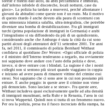
sorelle e fratelli dall’alcol, da abiti peccaminosi e immorali,
dall’inferno infedele di discoteche, locali notturni, case da
gioco». La polizia ha tardato a muoversi, perché allontanare i
giovani da abitudini come queste non è un reato. Ma il motivo
di questo ritardo è anche dovuto alla paura di scontrarsi con
una minoranza islamica salafita, ultra-integralista, che potrebbe
diventare una bomba di destabilizzazione. Fra gli immigrati
turchi (prima popolazione di immigrati in Germania) e arabi
l’integralismo si sta diffondendo da più di un quindicennio,
considerando anche che Amburgo è stata la città da cui sono
partiti alcuni degli attentatori dell’11 settembre 2001. Tre anni
fa, nel 2011, il commissario di polizia Bernhard Witthaut
confidava al quotidiano
Der Westen
: «Ogni ufficiale di polizia
e il ministro dell’Interno tenderanno a negarlo, ma ovviamente
noi sappiamo dove andare con l’auto della polizia e dove,
invece, si deve entrare con i blindati. La ragione è che i nostri
colleghi non si sentono più sicuri quando viaggiano in coppia
e iniziano ad avere paura di rimanere vittime del crimine essi
stessi. Noi sappiamo che ci sono aree in cui non possiamo più
entrare. E anche peggio: in queste aree il crimine non viene
più denunciato. Sono lasciate a se stesse». Fra queste aree,
Witthaut includeva quasi esclusivamente quelle ad alta densità
di immigrati musulmani, nella Ruhr e in Renania, l’area in cui
si trova Wuppertal. Quindi non si tratta di un fenomeno nuovo.
Per ora la polizia, presa tra il fuoco incrociato della stampa, ha