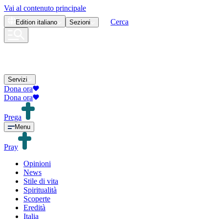
Vai al contenuto principale
Cerca
Edition
italiano
Sezioni
Servizi
Dona ora
Dona ora
Prega
Menu
Pray
Opinioni
News
Stile di vita
Spiritualità
Scoperte
Eredità
Italia