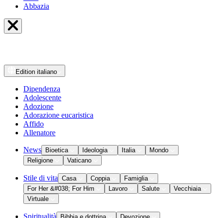
Abbazia
Edition
italiano
Dipendenza
Adolescente
Adozione
Adorazione eucaristica
Affido
Allenatore
News
Bioetica
Ideologia
Italia
Mondo
Religione
Vaticano
Stile di vita
Casa
Coppia
Famiglia
For Her &#038; For Him
Lavoro
Salute
Vecchiaia
Virtuale
Spiritualità
Bibbia e dottrina
Devozione