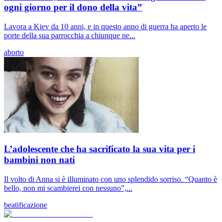
ogni giorno per il dono della vita”
Lavora a Kiev da 10 anni, e in questo anno di guerra ha aperto le
porte della sua parrocchia a chiunque ne...
aborto
L’adolescente che ha sacrificato la sua vita per i
bambini non nati
Il volto di Anna si è illuminato con uno splendido sorriso. “Quanto è
bello, non mi scambierei con nessuno”,...
beatificazione