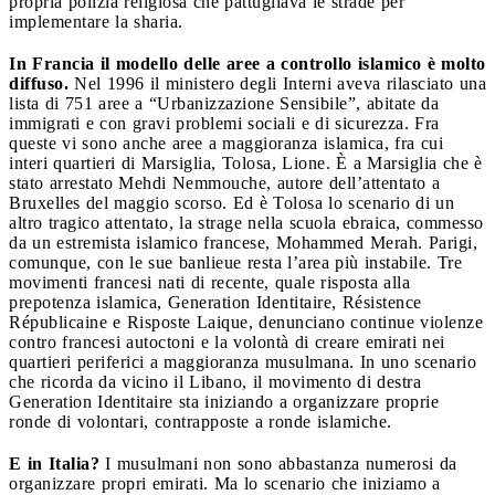
propria polizia religiosa che pattugliava le strade per
implementare la sharia.
In Francia il modello delle aree a controllo islamico
è molto
diffuso.
Nel 1996 il ministero degli Interni aveva rilasciato una
lista di 751 aree a “Urbanizzazione Sensibile”, abitate da
immigrati e con gravi problemi sociali e di sicurezza. Fra
queste vi sono anche aree a maggioranza islamica, fra cui
interi quartieri di Marsiglia, Tolosa, Lione. È a Marsiglia che è
stato arrestato Mehdi Nemmouche, autore dell’attentato a
Bruxelles del maggio scorso. Ed è Tolosa lo scenario di un
altro tragico attentato, la strage nella scuola ebraica, commesso
da un estremista islamico francese, Mohammed Merah. Parigi,
comunque, con le sue banlieue resta l’area più instabile. Tre
movimenti francesi nati di recente, quale risposta alla
prepotenza islamica, Generation Identitaire, Résistence
Républicaine e Risposte Laique, denunciano continue violenze
contro francesi autoctoni e la volontà di creare emirati nei
quartieri periferici a maggioranza musulmana. In uno scenario
che ricorda da vicino il Libano, il movimento di destra
Generation Identitaire sta iniziando a organizzare proprie
ronde di volontari, contrapposte a ronde islamiche.
E in Italia?
I musulmani non sono abbastanza numerosi da
organizzare propri emirati. Ma lo scenario che iniziamo a