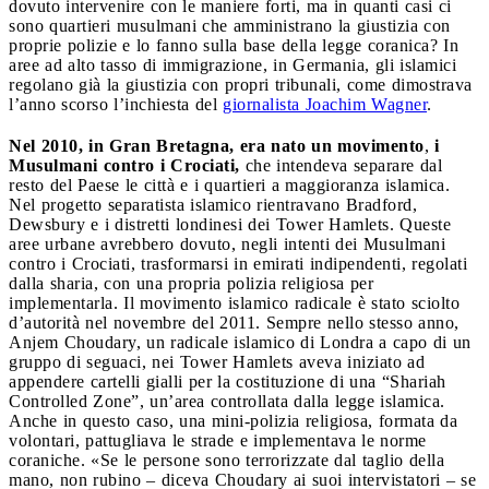
dovuto intervenire con le maniere forti, ma in quanti casi ci
sono quartieri musulmani che amministrano la giustizia con
proprie polizie e lo fanno sulla base della legge coranica? In
aree ad alto tasso di immigrazione, in Germania, gli islamici
regolano già la giustizia con propri tribunali, come dimostrava
l’anno scorso l’inchiesta del
giornalista Joachim Wagner
.
Nel 2010, in Gran Bretagna, era nato un movimento
,
i
Musulmani contro i Crociati,
che intendeva separare dal
resto del Paese le città e i quartieri a maggioranza islamica.
Nel progetto separatista islamico rientravano Bradford,
Dewsbury e i distretti londinesi dei Tower Hamlets. Queste
aree urbane avrebbero dovuto, negli intenti dei Musulmani
contro i Crociati, trasformarsi in emirati indipendenti, regolati
dalla sharia, con una propria polizia religiosa per
implementarla. Il movimento islamico radicale è stato sciolto
d’autorità nel novembre del 2011. Sempre nello stesso anno,
Anjem Choudary, un radicale islamico di Londra a capo di un
gruppo di seguaci, nei Tower Hamlets aveva iniziato ad
appendere cartelli gialli per la costituzione di una “Shariah
Controlled Zone”, un’area controllata dalla legge islamica.
Anche in questo caso, una mini-polizia religiosa, formata da
volontari, pattugliava le strade e implementava le norme
coraniche. «Se le persone sono terrorizzate dal taglio della
mano, non rubino – diceva Choudary ai suoi intervistatori – se