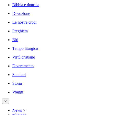
Bibbia e dottrina
Devozione
Le nostre croci
Preghiera
Riti
Tempo liturgico
Virtù cristiane
Divertimento
Santuari
Storia
Viaggi
✕
News
>
religione