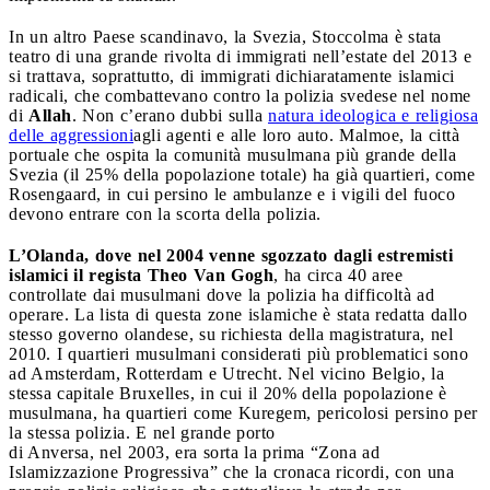
In un altro Paese scandinavo, la Svezia, Stoccolma è stata
teatro di una grande rivolta di immigrati nell’estate del 2013 e
si trattava, soprattutto, di immigrati dichiaratamente islamici
radicali, che combattevano contro la polizia svedese nel nome
di
Allah
. Non c’erano dubbi sulla
natura ideologica e religiosa
delle aggressioni
agli agenti e alle loro auto. Malmoe, la città
portuale che ospita la comunità musulmana più grande della
Svezia (il 25% della popolazione totale) ha già quartieri, come
Rosengaard, in cui persino le ambulanze e i vigili del fuoco
devono entrare con la scorta della polizia.
L’Olanda, dove nel 2004 venne sgozzato dagli estremisti
islamici il regista Theo Van Gogh
, ha circa 40 aree
controllate dai musulmani dove la polizia ha difficoltà ad
operare. La lista di questa zone islamiche è stata redatta dallo
stesso governo olandese, su richiesta della magistratura, nel
2010. I quartieri musulmani considerati più problematici sono
ad Amsterdam, Rotterdam e Utrecht. Nel vicino Belgio, la
stessa capitale Bruxelles, in cui il 20% della popolazione è
musulmana, ha quartieri come Kuregem, pericolosi persino per
la stessa polizia. E nel grande porto
di Anversa, nel 2003, era sorta la prima “Zona ad
Islamizzazione Progressiva” che la cronaca ricordi, con una