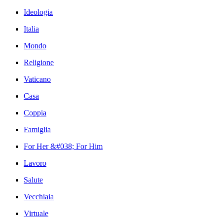
Ideologia
Italia
Mondo
Religione
Vaticano
Casa
Coppia
Famiglia
For Her &#038; For Him
Lavoro
Salute
Vecchiaia
Virtuale