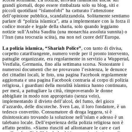
grandi giornali, dopo essere rimbalzata solo su blog, siti e
piccoli quotidiani “islamofobi” ha catturato l’attenzione
dell’opinione pubblica, scandalizzandola. Solitamente sentiamo
parlare di “polizia islamica”, atta a implementare con la forza il
codice morale e legale della sharia, solo quando leggiamo
notizie sull’Arabia Saudita (una monarchia assoluta sunnita) o
l’Iran (una teocrazia sciita), ma non nel cuore dell’Europa.
La polizia islamica, “Shariah Police”
, con tanto di divisa,
corpetto catarifrangente, numero verde per il pronto intervento,
pattuglie organizzate, era regolarmente in servizio a Wuppertal,
Vestfalia, Germania, fino alla settimana scorsa. Nonostante i
numerosi documenti che ne provavano l’esistenza, le denunce
dei cittadini locali, le foto, una pagina Facebook regolarmente
aggiornata e una pagina Facebook contraria al corpo di polizia
religiosa, i guardiani della moralità islamica hanno continuato,
per mesi, a pattugliare la città, rimproverando le donne
abbigliate in modo non appropriato (senza velo),
implementando il divieto dell’alcol, del fumo, del gioco
d’azzardo, delle discoteche. Sven Lau, il loro fondatore, è un
tedesco convertito. Consumatore di droga leggera, si è
disintossicato trovando la soluzione nell’islam e adesso è un
talebano locale. Dell’esperienza della polizia religiosa non è
affatto pentito. «Siamo riusciti ad allontanare le care e cari