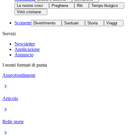
Le nostre croci
Preghiera
Riti
Tempo liturgico
Virtù cristiane
Scoperte
Divertimento
Santuari
Storia
Viaggi
Servizi
Newsletter
Applicazione
Annuncio
I nostri formati di punta
Approfondimenti
Articolo
Belle storie