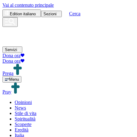
Vai al contenuto principale
Cerca
Edition
italiano
Sezioni
Servizi
Dona ora
Dona ora
Prega
Menu
Pray
Opinioni
News
Stile di vita
Spiritualità
Scoperte
Eredità
Italia