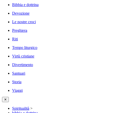
Bibbia e dottrina
Devozione
Le nostre croci
Preghiera
Riti
Tempo liturgico
Virtù cristiane
Divertimento
Santuari
Storia
Viaggi
✕
Spiritualità
>
bibbia e dottrina