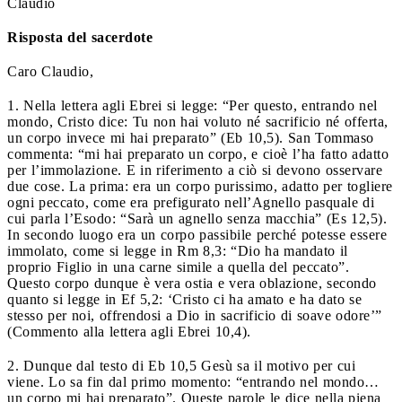
Claudio
Risposta del sacerdote
Caro Claudio,
1. Nella lettera agli Ebrei si legge: “Per questo, entrando nel
mondo, Cristo dice: Tu non hai voluto né sacrificio né offerta,
un corpo invece mi hai preparato” (Eb 10,5). San Tommaso
commenta: “mi hai preparato un corpo, e cioè l’ha fatto adatto
per l’immolazione. E in riferimento a ciò si devono osservare
due cose. La prima: era un corpo purissimo, adatto per togliere
ogni peccato, come era prefigurato nell’Agnello pasquale di
cui parla l’Esodo: “Sarà un agnello senza macchia” (Es 12,5).
In secondo luogo era un corpo passibile perché potesse essere
immolato, come si legge in Rm 8,3: “Dio ha mandato il
proprio Figlio in una carne simile a quella del peccato”.
Questo corpo dunque è vera ostia e vera oblazione, secondo
quanto si legge in Ef 5,2: ‘Cristo ci ha amato e ha dato se
stesso per noi, offrendosi a Dio in sacrificio di soave odore’”
(Commento alla lettera agli Ebrei 10,4).
2. Dunque dal testo di Eb 10,5 Gesù sa il motivo per cui
viene. Lo sa fin dal primo momento: “entrando nel mondo…
un corpo mi hai preparato”. Queste parole le dice nella piena