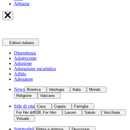
Abbazia
Edition
italiano
Dipendenza
Adolescente
Adozione
Adorazione eucaristica
Affido
Allenatore
News
Bioetica
Ideologia
Italia
Mondo
Religione
Vaticano
Stile di vita
Casa
Coppia
Famiglia
For Her &#038; For Him
Lavoro
Salute
Vecchiaia
Virtuale
Spiritualità
Bibbia e dottrina
Devozione