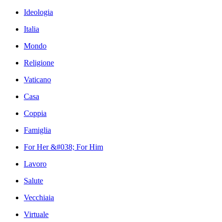
Ideologia
Italia
Mondo
Religione
Vaticano
Casa
Coppia
Famiglia
For Her &#038; For Him
Lavoro
Salute
Vecchiaia
Virtuale