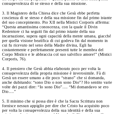
consapevolezza di se stesso e della sua missione.
3. Il Magistero della Chiesa dice che Gesù ebbe perfetta
coscienza di se stesso e della sua missione fin dal primo istante
del suo concepimento. Pio XII nella Mistici Corporis afferma:
“Questa amantissima conoscenza, con la quale il Divin
Redentore ci ha seguiti fin dal primo istante della sua
incarnazione, supera ogni capacità della mente umana, giacché
per quella visione beatifica di cui godeva fin dal momento in
cui fu ricevuto nel seno della Madre divina, Egli ha
costantemente e perfettamente presenti tutte le membra del
Corpo Mistico e le abbraccia col suo salvifico amore!” (Mistici
Corporis, 76).
4. Il pensiero che Gesù abbia elaborato poco per volta la
consapevolezza della propria missione è inverosimile. Fà di
Gesù un essere umano a dir poco “strano” che si domanda,
anche dubitando: “sono Dio o non sono Dio”? Ho sentito varie
volte dei pazzi dire: “Io sono Dio”…. “Mi domandavo se ero
Dio….”
5. Il minimo che si possa dire è che la Sacra Scrittura non
fornisce nessun appiglio per dire che Cristo ha acquisito poco
per volta la consapevolezza della sua identità e della sua