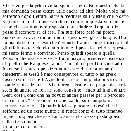
Vi scrivo per la prima volta, spero di non disturbarvi e che la
mia domanda possa essere utile anche ad altri. Molte volte mi
soffermo dopo Letture Sacre a meditare su i Misteri che Nostro
Signore non ci ha concesso di concepire in questa vita anche
se so che ora non avrò risposta a prescindere da quanto io
possa discernere su di essi. Fra tutti forse però mi potete
aiutare ad avvicinarmi ad uno di questi, vengo al dunque. Dio
ha mandato a noi Gesù che è venuto fra noi come Uomo a tutti
gli effetti condividendo tutto tranne il peccato, nel dire questo
mi sento fermo e convinto. Penso quindi spesso a quella
Persona che nasce e vive, e La immagino prendere coscienza
di quello che Rappresenta per l’umanità e per Dio suo Padre.
Immerso in questo pensiero non riesco di fare a meno di
chiedermi se Gesù è nato consapevole di tutto o ha preso
coscienza di essere l’Agnello di Dio ad un punto preciso, un
istante esatto della sua Vita terrena. Fra le due propendo per la
seconda anche se non ne sono convinto, tendo ad immaginare
Gesù così Uomo che ha dovuto anche passare per il percorso
di "costruirsi" e prendere coscienza del suo compito ma le
certezze cadono… Quando inizio a pensare a Gesù che si
sofferma ad un certo punto e si rende conto di tutto rimango
impietrito quasi che io e Lui siamo della stessa pasta quasi
sullo stesso piano.
Un abbraccio sincero