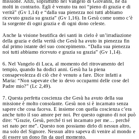
missione. Anzi, soprattutto nel Vangelo di Giovanni, ne dà
molti in contrario. Egli è venuto tra noi “pieno di grazia e di
verità” (Gv 1,14) e “dalla sua pienezza noi tutti abbiamo
ricevuto grazia su grazia” (Gv 1,16). In Gesù come uomo c’è
la sorgente di ogni grazia e di ogni dono celeste.
Anche la visione beatifica dei santi in cielo è un’irradiazione
della grazia e della verità che Gesù ha avuto in pienezza fin
dal primo istante del suo concepimento. “Dalla sua pienezza
noi tutti abbiamo ricevuto e grazia su grazia” (Gv 1,14).
6. Nel Vangelo di Luca, al momento del ritrovamento del
tempio, quando ha dodici anni. Gesù ha la piena
consapevolezza di ciò che è venuto a fare. Dice infatti a
Maria: “Non sapevate che io devo occuparmi delle cose del
Padre mio?” (Lc 2,49).
7. Questa perfetta coscienza che Gesù ha avuto della sua
missione è molto consolante. Gesù non si è incarnato senza
sapere che cosa faceva. E insieme con quella coscienza c’era
anche tutto il suo amore per noi. Per questo ognuno di noi può
dire: “Grazie, Gesù, perché ti sei incarnato per me… perché
sei nato per me”. Questo non possiamo dirlo di nessun altro,
ma solo del Signore. Nessun altro sapeva di venire al mondo e
di essere un dono fin da quel momento.