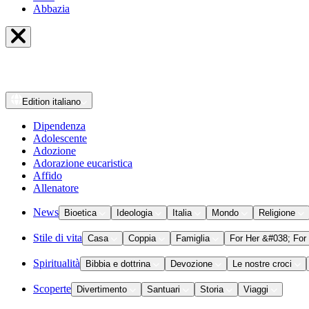
Abbazia
Edition
italiano
Dipendenza
Adolescente
Adozione
Adorazione eucaristica
Affido
Allenatore
News
Bioetica
Ideologia
Italia
Mondo
Religione
Stile di vita
Casa
Coppia
Famiglia
For Her &#038; For
Spiritualità
Bibbia e dottrina
Devozione
Le nostre croci
Scoperte
Divertimento
Santuari
Storia
Viaggi