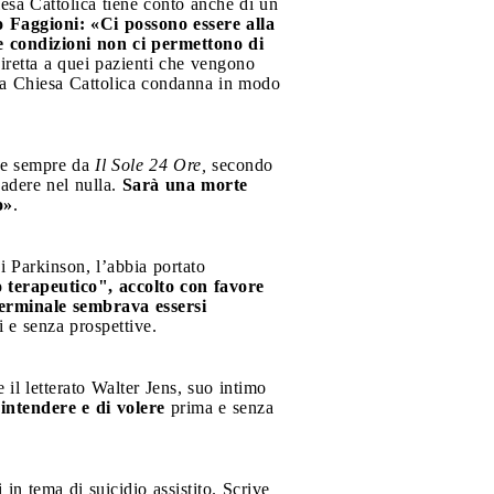
esa Cattolica tiene conto anche di un
 Faggioni: «Ci possono essere alla
te condizioni non ci permettono di
diretta a quei pazienti che vengono
he la Chiesa Cattolica condanna in modo
ate sempre da
Il Sole 24 Ore,
secondo
cadere nel nulla.
Sarà una morte
o»
.
i Parkinson, l’abbia portato
terapeutico", accolto con favore
terminale sembrava essersi
ci e senza prospettive.
 il letterato Walter Jens, suo intimo
intendere e di volere
prima e senza
in tema di suicidio assistito. Scrive