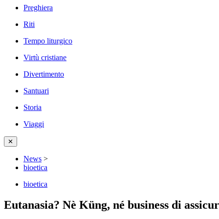
Preghiera
Riti
Tempo liturgico
Virtù cristiane
Divertimento
Santuari
Storia
Viaggi
✕
News
>
bioetica
bioetica
Eutanasia? Nè Küng, né business di assicura