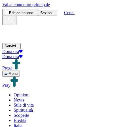
Vai al contenuto principale
Cerca
Edition
italiano
Sezioni
Servizi
Dona ora
Dona ora
Prega
Menu
Pray
Opinioni
News
Stile di vita
Spiritualità
Scoperte
Eredità
Italia