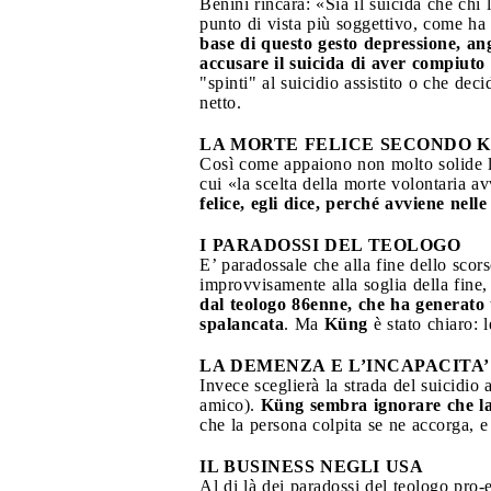
Benini rincara: «Sia il suicida che ch
punto di vista più soggettivo, come ha
base di questo gesto depressione, ang
accusare il suicida di aver compiut
"spinti" al suicidio assistito o che dec
netto.
LA MORTE FELICE SECONDO 
Così come appaiono non molto solide l
cui «la scelta della morte volontaria av
felice, egli dice, perché avviene nel
I PARADOSSI DEL TEOLOGO
E’ paradossale che alla fine dello scor
improvvisamente alla soglia della fine,
dal teologo 86enne, che ha generato 
spalancata
. Ma
Küng
è stato chiaro: 
LA DEMENZA E L’INCAPACITA’
Invece sceglierà la strada del suicidio
amico).
Küng sembra ignorare che la 
che la persona colpita se ne accorga, e
IL BUSINESS NEGLI USA
Al di là dei paradossi del teologo pro-