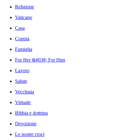
Religione
Vaticano
Casa
Coppia
Famiglia
For Her &#038; For Him
Lavoro
Salute
Vecchiaia
Virtuale
Bibbia e dottrina
Devozione
Le nostre croci