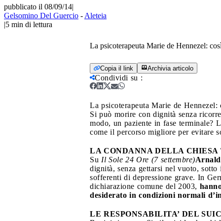
pubblicato il 08/09/14
|
Gelsomino Del Guercio
-
Aleteia
|
5
min di lettura
La psicoterapeuta Marie de Hennezel: così 
Copia il link
Archivia articolo
Condividi su
:
La psicoterapeuta Marie de Hennezel: co
Si può morire con dignità senza ricorrer
modo, un paziente in fase terminale? La
come il percorso migliore per evitare 
LA CONDANNA DELLA CHIESA
Su
Il Sole 24 Ore (7 settembre)
Arnald
dignità, senza gettarsi nel vuoto, sotto 
sofferenti di depressione grave. In Ger
dichiarazione comune del 2003,
hanno 
desiderato in condizioni normali d’i
LE RESPONSABILITA’ DEL SUI