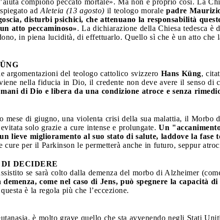
i l’aiuta compiono peccato mortale». Ma non è proprio così. La Chi
 spiegato ad
Aleteia (13 agosto)
il teologo morale
padre Maurizio
oscia, disturbi psichici, che attenuano la responsabilità ques
o un atto peccaminoso»
. La dichiarazione della Chiesa tedesca è 
idono, in piena lucidità, di effettuarlo. Quello sì che è un atto c
KÜNG
e argomentazioni del teologo cattolico svizzero
Hans Küng
, cit
viene nella fiducia in Dio, il credente non deve avere il senso di 
le mani di Dio e libera da una condizione atroce e senza rimedi
so mese di giugno, una violenta crisi della sua malattia, il Morbo d
 evitata solo grazie a cure intense e prolungate.
Un "accanimento 
un lieve miglioramento al suo stato di salute, laddove la fase 
le cure per il Parkinson le permetterà anche in futuro, seppur atro
 DI DECIDERE
 assistito se sarà colto dalla demenza del morbo di Alzheimer (come
demenza, come nel caso di Jens, può spegnere la capacità di 
 questa è la regola più che l’eccezione.
eutanasia, è molto grave quello che sta avvenendo negli Stati Uniti 