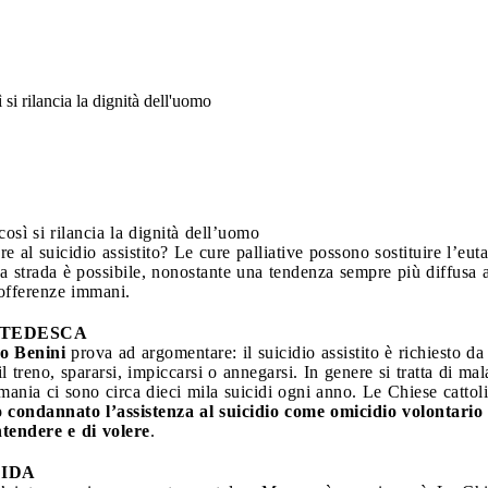
si rilancia la dignità dell'uomo
sì si rilancia la dignità dell’uomo
e al suicidio assistito? Le cure palliative possono sostituire l’eut
 strada è possibile, nonostante una tendenza sempre più diffusa a v
sofferenze immani.
 TEDESCA
o Benini
prova ad argomentare: il suicidio assistito è richiesto da
il treno, spararsi, impiccarsi o annegarsi. In genere si tratta di mal
mania ci sono circa dieci mila suicidi ogni anno. Le Chiese cattoli
condannato l’assistenza al suicidio come omicidio volontario 
ntendere e di volere
.
CIDA