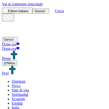
Vai al contenuto principale
Cerca
Edition
italiano
Sezioni
Servizi
Dona ora
Dona ora
Prega
Menu
Pray
Opinioni
News
Stile di vita
Spiritualità
Scoperte
Eredità
Italia