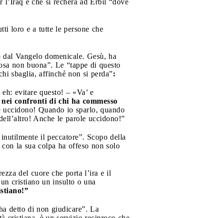
r l’Iraq e che si recherà ad Erbil “dove
i loro e a tutte le persone che
o dal Vangelo domenicale. Gesù, ha
cosa non buona”. Le “tappe di questo
chi sbaglia, affinché non si perda”
:
 eh: evitare questo! – «Va’ e
e nei confronti di chi ha commesso
ole uccidono! Quando io sparlo, quando
 dell’altro! Anche le parole uccidono!”
 inutilmente il peccatore”. Scopo della
he con la sua colpa ha offeso non solo
ezza del cuore che porta l’ira e il
 un cristiano un insulto o una
istiano!”
 ha detto di non giudicare”. La
à cristiana, è un servizio reciproco che