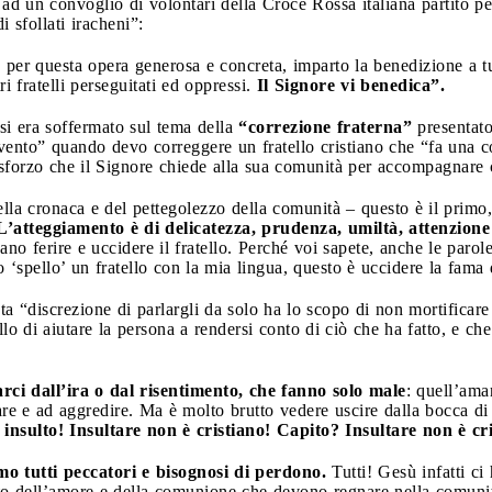
 ad un convoglio di volontari della Croce Rossa italiana partito pe
i sfollati iracheni”:
er questa opera generosa e concreta, imparto la benedizione a tutt
i fratelli perseguitati ed oppressi.
Il Signore vi benedica”.
si era soffermato sul tema della
“correzione fraterna”
presentat
rvento” quando devo correggere un fratello cristiano che “fa una 
 sforzo che il Signore chiede alla sua comunità per accompagnare 
ella cronaca e del pettegolezzo della comunità – questo è il primo,
L’atteggiamento è di delicatezza, prudenza, umiltà, attenzion
sano ferire e uccidere il fratello. Perché voi sapete, anche le par
o ‘spello’ un fratello con la mia lingua, questo è uccidere la fama
a “discrezione di parlargli da solo ha lo scopo di non mortificare
llo di aiutare la persona a rendersi conto di ciò che ha fatto, e c
rci dall’ira o dal risentimento, che fanno solo male
: quell’amar
are e ad aggredire. Ma è molto brutto vedere uscire dalla bocca di
 insulto! Insultare non è cristiano! Capito? Insultare non è cr
mo tutti peccatori e bisognosi di perdono.
Tutti! Gesù infatti ci
tto dell’amore e della comunione che devono regnare nella comunit