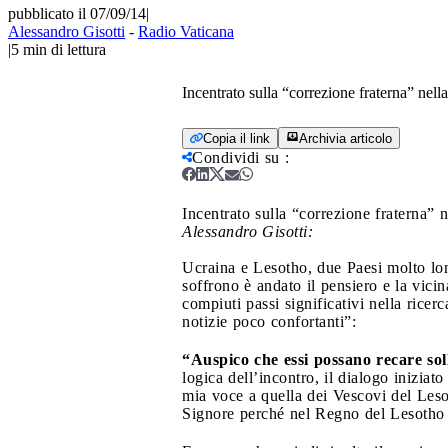
pubblicato il 07/09/14
|
Alessandro Gisotti
-
Radio Vaticana
|
5
min di lettura
Incentrato sulla “correzione fraterna” nell
Copia il link
Archivia articolo
Condividi su
:
Incentrato sulla “correzione fraterna” 
Alessandro Gisotti:
Ucraina e Lesotho, due Paesi molto lon
soffrono è andato il pensiero e la vici
compiuti passi significativi nella ricer
notizie poco confortanti”:
“Auspico che essi possano recare sol
logica dell’incontro, il dialogo iniziat
mia voce a quella dei Vescovi del Leso
Signore perché nel Regno del Lesotho si 