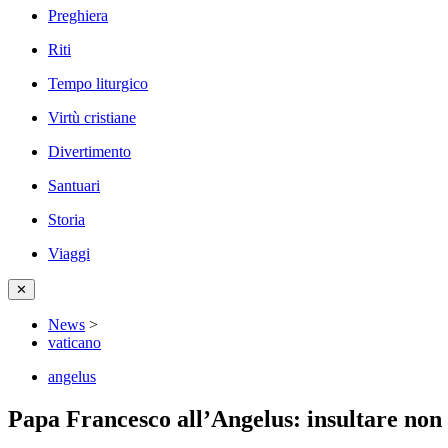
Preghiera
Riti
Tempo liturgico
Virtù cristiane
Divertimento
Santuari
Storia
Viaggi
✕
News
>
vaticano
angelus
Papa Francesco all’Angelus: insultare non 