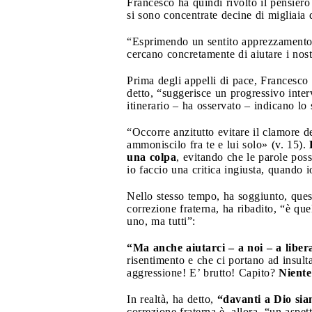
Francesco ha quindi rivolto il pensiero
si sono concentrate decine di migliaia d
“Esprimendo un sentito apprezzamento p
cercano concretamente di aiutare i nostr
Prima degli appelli di pace, Francesco 
detto, “suggerisce un progressivo inte
itinerario – ha osservato – indicano lo
“Occorre anzitutto evitare il clamore d
ammoniscilo fra te e lui solo» (v. 15).
una colpa
, evitando che le parole pos
io faccio una critica ingiusta, quando i
Nello stesso tempo, ha soggiunto, quest
correzione fraterna, ha ribadito, “è que
uno, ma tutti”:
“Ma anche aiutarci – a noi – a libera
risentimento e che ci portano ad insult
aggressione! E’ brutto! Capito?
Niente
In realtà, ha detto,
“davanti a Dio sia
correzione fraterna è, allora, “un aspe