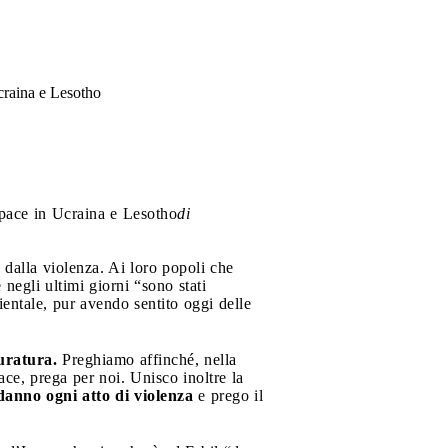
Ucraina e Lesotho
a pace in Ucraina e Lesotho
di
 dalla violenza. Ai loro popoli che
 negli ultimi giorni “sono stati
rientale, pur avendo sentito oggi delle
duratura.
Preghiamo affinché, nella
pace, prega per noi. Unisco inoltre la
anno ogni atto di violenza
e prego il