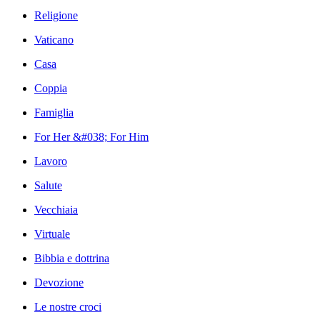
Religione
Vaticano
Casa
Coppia
Famiglia
For Her &#038; For Him
Lavoro
Salute
Vecchiaia
Virtuale
Bibbia e dottrina
Devozione
Le nostre croci