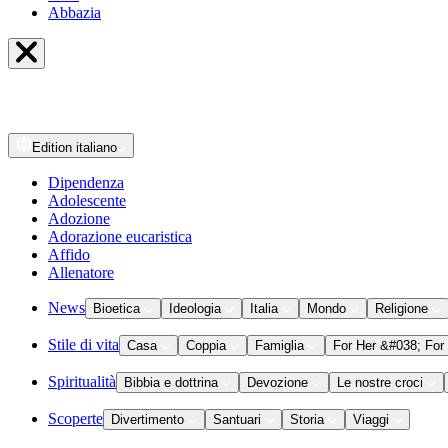
Abbazia
Edition
italiano
Dipendenza
Adolescente
Adozione
Adorazione eucaristica
Affido
Allenatore
News
Bioetica
Ideologia
Italia
Mondo
Religione
Stile di vita
Casa
Coppia
Famiglia
For Her &#038; For
Spiritualità
Bibbia e dottrina
Devozione
Le nostre croci
Scoperte
Divertimento
Santuari
Storia
Viaggi