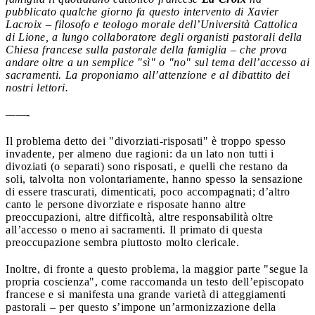
pubblicato qualche giorno fa questo intervento di Xavier
Lacroix – filosofo e teologo morale dell’Università Cattolica
di Lione, a lungo collaboratore degli organisti pastorali della
Chiesa francese sulla pastorale della famiglia – che prova
andare oltre a un semplice "sì" o "no" sul tema dell’accesso ai
sacramenti. La proponiamo all’attenzione e al dibattito dei
nostri lettori.
——-
Il problema detto dei "divorziati-risposati" è troppo spesso
invadente, per almeno due ragioni: da un lato non tutti i
divoziati (o separati) sono risposati, e quelli che restano da
soli, talvolta non volontariamente, hanno spesso la sensazione
di essere trascurati, dimenticati, poco accompagnati; d’altro
canto le persone divorziate e risposate hanno altre
preoccupazioni, altre difficoltà, altre responsabilità oltre
all’accesso o meno ai sacramenti. Il primato di questa
preoccupazione sembra piuttosto molto clericale.
Inoltre, di fronte a questo problema, la maggior parte "segue la
propria coscienza", come raccomanda un testo dell’episcopato
francese e si manifesta una grande varietà di atteggiamenti
pastorali – per questo s’impone un’armonizzazione della