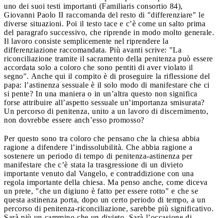
uno dei suoi testi importanti (Familiaris consortio 84),
Giovanni Paolo II raccomanda del resto di "differenziare" le
diverse situazioni. Poi il testo tace e c’è come un salto prima
del paragrafo successivo, che riprende in modo molto generale.
Il lavoro consiste semplicemente nel riprendere la
differenziazione raccomandata. Più avanti scrive: "La
riconciliazione tramite il sacramento della penitenza può essere
accordata solo a coloro che sono pentiti di aver violato il
segno". Anche qui il compito è di proseguire la riflessione del
papa: l’astinenza sessuale è il solo modo di manifestare che ci
si pente? In una maniera o in un’altra questo non significa
forse attribuire all’aspetto sessuale un’importanza smisurata?
Un percorso di penitenza, unito a un lavoro di discernimento,
non dovrebbe essere anch’esso promosso?
Per questo sono tra coloro che pensano che la chiesa abbia
ragione a difendere l’indissolubilità. Che abbia ragione a
sostenere un periodo di tempo di penitenza-astinenza per
manifestare che c’è stata la trasgressione di un divieto
importante venuto dal Vangelo, e contraddizione con una
regola importante della chiesa. Ma penso anche, come diceva
un prete, "che un digiuno è fatto per essere rotto" e che se
questa astinenza porta, dopo un certo periodo di tempo, a un
percorso di penitenza-riconciliazione, sarebbe più significativo.
Sarà più un cammino che un divieto. Sarà l’occasione di