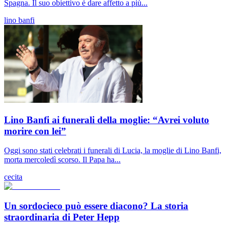
Spagna. Il suo obiettivo è dare affetto a più...
lino banfi
Lino Banfi ai funerali della moglie: “Avrei voluto
morire con lei”
Oggi sono stati celebrati i funerali di Lucia, la moglie di Lino Banfi,
morta mercoledì scorso. Il Papa ha...
cecita
Un sordocieco può essere diacono? La storia
straordinaria di Peter Hepp