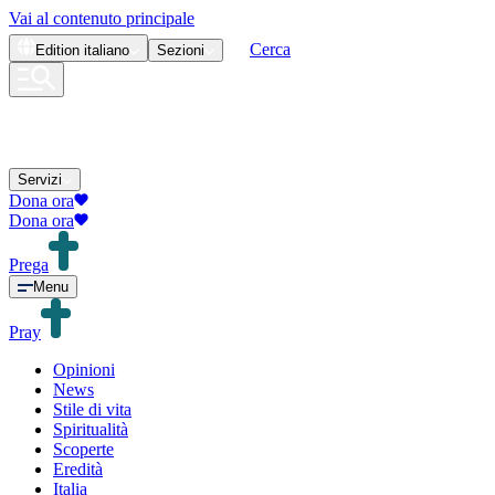
Vai al contenuto principale
Cerca
Edition
italiano
Sezioni
Servizi
Dona ora
Dona ora
Prega
Menu
Pray
Opinioni
News
Stile di vita
Spiritualità
Scoperte
Eredità
Italia