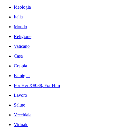
Ideologia
Italia
Mondo
Religione
Vaticano
Casa
Coppia
Famiglia
For Her &#038; For Him
Lavoro
Salute
Vecchiaia
Virtuale