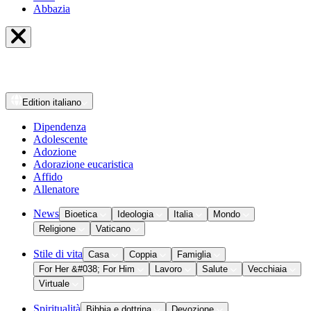
Abbazia
Edition
italiano
Dipendenza
Adolescente
Adozione
Adorazione eucaristica
Affido
Allenatore
News
Bioetica
Ideologia
Italia
Mondo
Religione
Vaticano
Stile di vita
Casa
Coppia
Famiglia
For Her &#038; For Him
Lavoro
Salute
Vecchiaia
Virtuale
Spiritualità
Bibbia e dottrina
Devozione