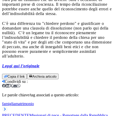
importanti prese di coscienza. Il tempo della riconciliazione
potrebbe essere anche quello del riconoscimento degli errori e
dell’indissolubilità della stessa.
C’è una differenza tra "chiedere perdono" e giustificare o
domandare una clausola di dissoluzione (non parlo qui della
nullità). C’è un legame tra il riconoscere pienamente
l’indissolubilità e chiedere il perdono della chiesa per uno
"stato di vita" e per degli atti che comportano una dimensione
di peccato, ma anche di innegabili beni etici e che non
possono essere puramente e semplicemente assimilati
all’adulterio.
Leggi qui l’originale
Copia il link
Archivia articolo
Condividi su
:
Le parole chiave/tag associati a questo articolo:
famiglia
matrimonio
PRECEDENTE
Missionari di pace - Reportage dalla Repubblica