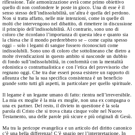
riflessione. Tale armonizzazione avrà come primo obiettivo
quello di non confondere le poste in gioco. Una di esse è il
senso stesso dell’indissolubilità, un’altra è quella del perdono.
Non si tratta affatto, nelle mie intenzioni, come in quelle di
molti che intervengono nel dibattito, di rimettere in discussione
il principio dell’indissolubilità. Al contrario, sono uno di
coloro che ricordano l’importanza di questa idea e quanto sia
la chiesa che il mondo perderebbero se – come capita spesso
oggi – solo i legami di sangue fossero riconosciuti come
indissolubili. Sono uno di coloro che sottolineano che dietro a
molte rivendicazioni in questo ambito si nasconde un dubbio
di fondo sull’indissolubilità, in conformità con la mentalità
edonistica o contrattualistica e con l’etica del provvisorio che
regnano oggi. Che tra due esseri possa esistere un rapporto di
alleanza che ha la sua specifica consistenza è un beneficio
grande sotto tutti gli aspetti, in particolare per quello spirituale.
Il legame è un legame umano di fatto: rientra nell’irreversibile.
La mia ex moglie è la mia ex moglie, non una ex compagna o
una ex partner. Del resto, il divieto in questione è la sola
parola di Cristo che si trova citata cinque volte nel Nuovo
Testamento, una delle parole più sicure e più originali di Gesù.
Ma tra la pericope evangelica e un articolo del diritto canonico
c’è una bella differenza! C’è spazio per l’interpretazione. In