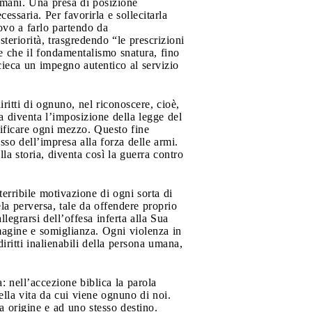
ulmani. Una presa di posizione
essaria. Per favorirla e sollecitarla
rovo a farlo partendo da
steriorità, trasgredendo “le prescrizioni
ve che il fondamentalismo snatura, fino
 cieca un impegno autentico al servizio
iritti di ognuno, nel riconoscere, cioè,
a diventa l’imposizione della legge del
tificare ogni mezzo. Questo fine
sso dell’impresa alla forza delle armi.
lla storia, diventa così la guerra contro
terribile motivazione di ogni sorta di
la perversa, tale da offendere proprio
legrarsi dell’offesa inferta alla Sua
magine e somiglianza. Ogni violenza in
ritti inalienabili della persona umana,
: nell’accezione biblica la parola
ella vita da cui viene ognuno di noi.
 origine e ad uno stesso destino.