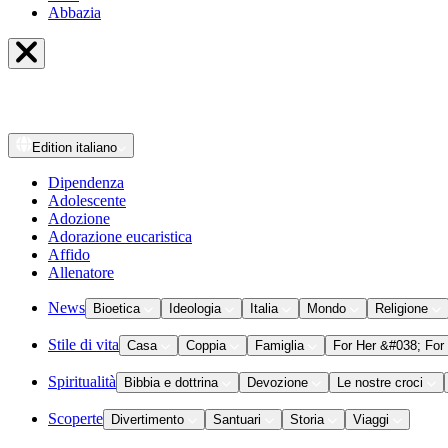
Abbazia
Edition
italiano
Dipendenza
Adolescente
Adozione
Adorazione eucaristica
Affido
Allenatore
News
Bioetica
Ideologia
Italia
Mondo
Religione
Stile di vita
Casa
Coppia
Famiglia
For Her &#038; For
Spiritualità
Bibbia e dottrina
Devozione
Le nostre croci
Scoperte
Divertimento
Santuari
Storia
Viaggi