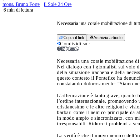
mons. Bruno Forte
-
Il Sole 24 Ore
|
6
min di lettura
Necessaria una corale mobilitazione di tutti
Copia il link
Archivia articolo
Condividi su
:
Necessaria una corale mobilitazione di t
Nel dialogo con i giornalisti sul volo 
della situazione irachena e della neces
questo contesto il Pontefice ha denuncia
constatando dolorosamente: “Siamo nel
L’affermazione è tanto grave, quanto fo
l’ordine internazionale, promuovendo un’
cristianesimo e le altre religioni e vi
barbari come il nemico principale da abb
in modo ampio e sincronizzato, con mire
irresponsabili. Ridurre i problemi a sem
La verità è che il nuovo nemico dell’u