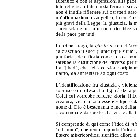
autentico e con le aspirazioni alla pac
interreligiosa di denunzia ferma e senza
non è inutile riflettere sui caratteri a
un’affermazione evangelica, in cui Gesù 
più gravi della Legge: la giustizia, la
a rovesciarle nel loro contrario, idee 
della pace per tutti.
In primo luogo, la
giustizia
: se nell’ac
“a ciascuno il suo” (“unicuique suum”, 
più forte, identificata come la sola no
sarebbe la distruzione del diverso per 
La “jihad”, che nell’accezione originari
l’altro, da annientare ad ogni costo.
L’identificazione fra giustizia e viole
sopruso e di offesa alla dignità della 
Colui cui vorrebbe rendere gloria: il Di
creatura, viene anzi a essere vilipeso
nome di Dio è bestemmia e incredulità! 
a cominciare da quello alla vita e alla t
Si comprende di qui come l’idea di
mi
“rahamim”, che rende appunto l’idea di 
Essere misericordiosi significa allora