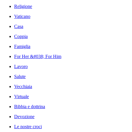
Religione
Vaticano
Casa
Coppia
Famiglia
For Her &#038; For Him
Lavoro
Salute
Vecchiaia
Virtuale
Bibbia e dottrina
Devozione
Le nostre croci