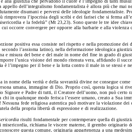
e e alla giustizia che pervadono il cuore e l’impegno di tanti mus
 appello dell’integralismo fondamentalista è allora più che mai nec
ssolutamente disumani e perversi delle ideologie fondamentaliste. P
rimprovera l’ipocrisia degli scribi e dei farisei che si ferma all’e
 misericordia e la fedeltà” (Mt 23,23). Sono queste le tre idee chia
su cui occorre convergere per opporre alla barbarie e alla violenza
cezione positiva essa consiste nel rispetto e nella promozione dei d
secondo l’assioma latino), nella deformazione ideologica giustizi
rma e misura del bene e del male in nome del fine in grado di gius
imporre l’unica visione del mondo ritenuta vera, affidando il succe
a è l’impegno per il bene e la lotta contro il male in se stessi e ne
nza in nome della verità e della sovranità divine ne consegue come 
persona umana, immagine di Dio. Proprio così, questa logica si rive
o Signore e Padre di tutti, il Creatore dell’uomo, non può certo ral
 da chi in qualunque modo ferisca l’essere umano, creato a Sua im
Nessuna fede religiosa autentica può motivare la violazione dei di
utela della propria libertà di espressione e di realizzazione.
sericordia
risulti fondamentale per contemperare quella di giustizia
misericordia, richiama le viscere materne, il grembo originario d
 riconoscere questa comune, originaria appartenenza a una medesima