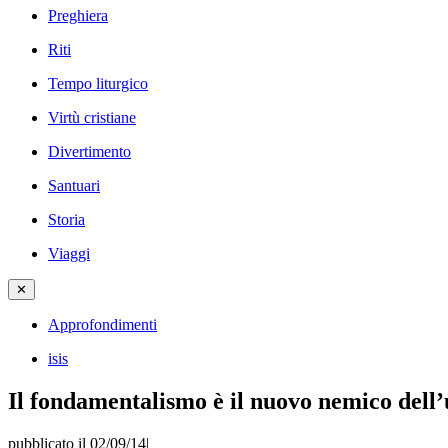
Preghiera
Riti
Tempo liturgico
Virtù cristiane
Divertimento
Santuari
Storia
Viaggi
✕
Approfondimenti
isis
Il fondamentalismo è il nuovo nemico dell
pubblicato il 02/09/14
|