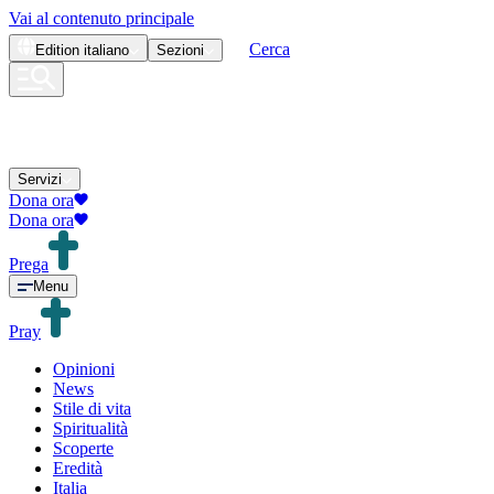
Vai al contenuto principale
Cerca
Edition
italiano
Sezioni
Servizi
Dona ora
Dona ora
Prega
Menu
Pray
Opinioni
News
Stile di vita
Spiritualità
Scoperte
Eredità
Italia