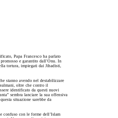
ificato, Papa Francesco ha parlato
, promosso e garantito dall’Onu. In
la tortura, impiegati dai Jihadisti,
che stanno avendo nel destabilizzare
sulmani, oltre che contro il
sere identificato da questi nuovi
santa” sembra lanciare la sua offensiva
 questa situazione sarebbe da
e confuso con le forme dell’Islam