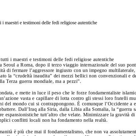
 i maestri e testimoni delle fedi religiose autentiche
utti i maestri e testimoni delle fedi religiose autentiche
da Seoul a Roma, dopo il terzo viaggio internazionale del suo pont
sità di fermare l’aggressore ingiusto con un impegno multilaterale
to la “crudeltà inaudita” dei mezzi bellici non convenzionali e del
la Terza guerra mondiale, ma a pezzi”.
ndata, e mette in luce il peso che le forze fondamentaliste islami
azione vasta e capillare di lotta contro gli stessi loro fratelli mu
sioni del mondo cui si contrappongono. È comunque l’Occidente a es
attere. Dall’Iraq alla Siria, dalla Libia alla Somalia, la “guerra 
 espansionistiche tutt’altro che velate. Minimizzare la gravità di
plici conflitti locali non ha fondamento nella realtà.
manità è più che mai il fondamentalismo, che non va assolutament