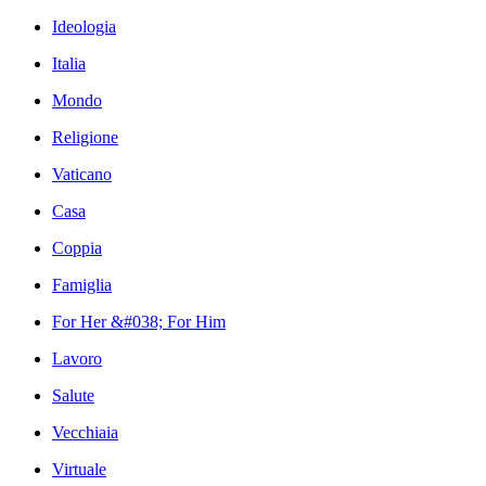
Ideologia
Italia
Mondo
Religione
Vaticano
Casa
Coppia
Famiglia
For Her &#038; For Him
Lavoro
Salute
Vecchiaia
Virtuale