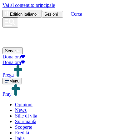
Vai al contenuto principale
Cerca
Edition
italiano
Sezioni
Servizi
Dona ora
Dona ora
Prega
Menu
Pray
Opinioni
News
Stile di vita
Spiritualità
Scoperte
Eredità
Italia