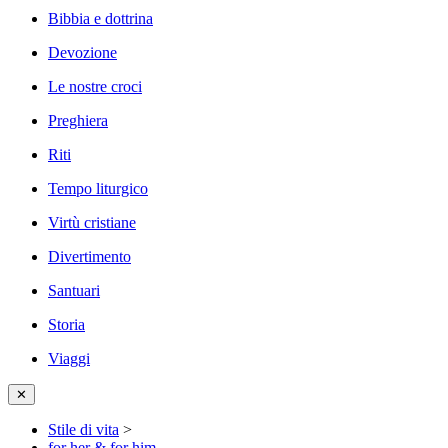
Bibbia e dottrina
Devozione
Le nostre croci
Preghiera
Riti
Tempo liturgico
Virtù cristiane
Divertimento
Santuari
Storia
Viaggi
✕
Stile di vita
>
for her & for him