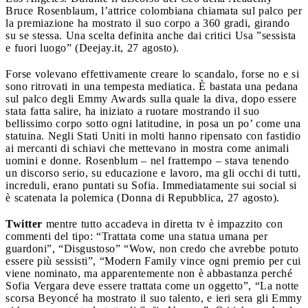
Bruce Rosenblaum, l’attrice colombiana chiamata sul palco per
la premiazione ha mostrato il suo corpo a 360 gradi, girando
su se stessa. Una scelta definita anche dai critici Usa ”sessista
e fuori luogo” (Deejay.it, 27 agosto).
Forse volevano effettivamente creare lo scandalo, forse no e si
sono ritrovati in una tempesta mediatica. È bastata una pedana
sul palco degli Emmy Awards sulla quale la diva, dopo essere
stata fatta salire, ha iniziato a ruotare mostrando il suo
bellissimo corpo sotto ogni latitudine, in posa un po’ come una
statuina. Negli Stati Uniti in molti hanno ripensato con fastidio
ai mercanti di schiavi che mettevano in mostra come animali
uomini e donne. Rosenblum – nel frattempo – stava tenendo
un discorso serio, su educazione e lavoro, ma gli occhi di tutti,
increduli, erano puntati su Sofia. Immediatamente sui social si
è scatenata la polemica (Donna di Repubblica, 27 agosto).
Twitter
mentre tutto accadeva in diretta tv è impazzito con
commenti del tipo: “Trattata come una statua umana per
guardoni”, “Disgustoso” “Wow, non credo che avrebbe potuto
essere più sessisti”, “Modern Family vince ogni premio per cui
viene nominato, ma apparentemente non è abbastanza perché
Sofia Vergara deve essere trattata come un oggetto”, “La notte
scorsa Beyoncé ha mostrato il suo talento, e ieri sera gli Emmy