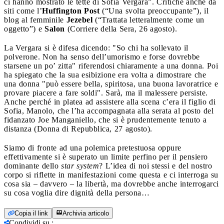
ci hanno mostrato le tette di Sofia Vergara”. Critiche anche da
siti come l’
Huffington Post
(“Una svolta preoccupante”), il
blog al femminile
Jezebel
(“Trattata letteralmente come un
oggetto”) e
Salon
(Corriere della Sera, 26 agosto).
La Vergara si è difesa dicendo: "So chi ha sollevato il
polverone. Non ha senso dell’umorismo e forse dovrebbe
starsene un po’ zitta" riferendosi chiaramente a una donna. Poi
ha spiegato che la sua esibizione era volta a dimostrare che
una donna "può essere bella, spiritosa, una buona lavoratrice e
provare piacere a fare soldi". Sarà, ma il malessere persiste.
Anche perché in platea ad assistere alla scena c’era il figlio di
Sofia, Manolo, che l’ha accompagnata alla serata al posto del
fidanzato Joe Manganiello, che si è prudentemente tenuto a
distanza (Donna di Repubblica, 27 agosto).
Siamo di fronte ad una polemica pretestuosa oppure
effettivamente si è superato un limite perfino per il pensiero
dominante dello
star system
? L’idea di noi stessi e del nostro
corpo si riflette in manifestazioni come questa e ci interroga su
cosa sia – davvero – la libertà, ma dovrebbe anche interrogarci
su cosa voglia dire dignità della persona…
Copia il link
Archivia articolo
Condividi su
: