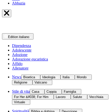
Abbazia
Edition
italiano
Dipendenza
Adolescente
Adozione
Adorazione eucaristica
Affido
Allenatore
News
Bioetica
Ideologia
Italia
Mondo
Religione
Vaticano
Stile di vita
Casa
Coppia
Famiglia
For Her &#038; For Him
Lavoro
Salute
Vecchiaia
Virtuale
Spiritualità
Bibbia e dottrina
Devozione