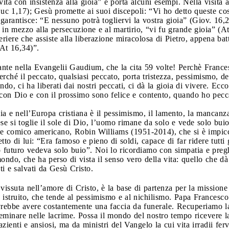
ita con insistenza alla gioia” e porta alcuni esempi. Nella visita a
Luc 1,17); Gesù promette ai suoi discepoli: “Vi ho detto queste cos
 garantisce: “E nessuno potrà togliervi la vostra gioia” (Giov. 16,
 in mezzo alla persecuzione e al martirio, “vi fu grande gioia” (A
ceriere che assiste alla liberazione miracolosa di Pietro, appena ba
(At 16,34)”.
ante nella Evangelii Gaudium, che la cita 59 volte! Perchè Frances
rché il peccato, qualsiasi peccato, porta tristezza, pessimismo, 
do, ci ha liberati dai nostri peccati, ci dà la gioia di vivere. Ec
 con Dio e con il prossimo sono felice e contento, quando ho pecca
ia e nell’Europa cristiana è il pessimismo, il lamento, la mancanz
se si toglie il sole di Dio, l’uomo rimane da solo e vede solo bui
re e comico americano, Robin Williams (1951-2014), che si è impicc
o di lui: “Era famoso e pieno di soldi, capace di far ridere tutti gl
uo futuro vedeva solo buio”. Noi lo ricordiamo con simpatia e preg
ndo, che ha perso di vista il senso vero della vita: quello che dà
i e salvati da Gesù Cristo.
vissuta nell’amore di Cristo, è la base di partenza per la missione
istruito, che tende al pessimismo e al nichilismo. Papa Francesco 
rebbe avere costantemente una faccia da funerale. Recuperiamo la
eminare nelle lacrime. Possa il mondo del nostro tempo ricevere
pazienti e ansiosi, ma da ministri del Vangelo la cui vita irradii fe