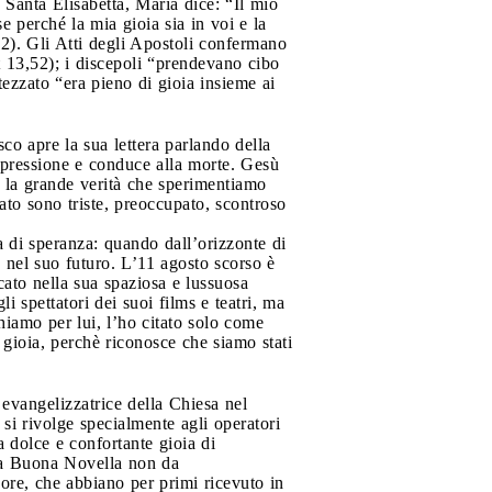
 Santa Elisabetta, Maria dice: “Il mio
e perché la mia gioia sia in voi e la
22). Gli Atti degli Apostoli confermano
t 13,52); i discepoli “prendevano cibo
ttezzato “era pieno di gioia insieme ai
co apre la sua lettera parlando della
depressione e conduce alla morte. Gesù
co la grande verità che sperimentiamo
to sono triste, preoccupato, scontroso
a di speranza: quando dall’orizzonte di
o nel suo futuro. L’11 agosto scorso è
ato nella sua spaziosa e lussuosa
i spettatori dei suoi films e teatri, ma
hiamo per lui, l’ho citato solo come
 gioia, perchè riconosce che siamo stati
 evangelizzatrice della Chiesa nel
si rivolge specialmente agli operatori
 dolce e confortante gioia di
 la Buona Novella non da
rvore, che abbiano per primi ricevuto in