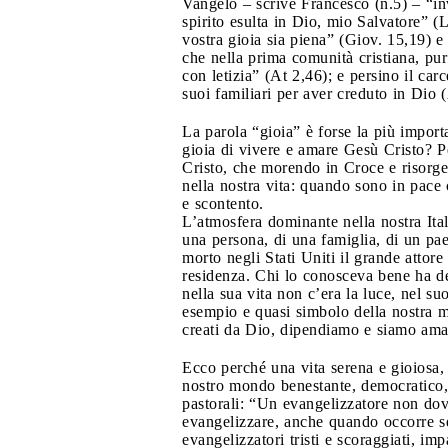
Vangelo – scrive Francesco (n.5) – “inv
spirito esulta in Dio, mio Salvatore” (
vostra gioia sia piena” (Giov. 15,19) e
che nella prima comunità cristiana, pur
con letizia” (At 2,46); e persino il car
suoi familiari per aver creduto in Dio 
La parola “gioia” è forse la più import
gioia di vivere e amare Gesù Cristo? Pe
Cristo, che morendo in Croce e risorgen
nella nostra vita: quando sono in pace
e scontento.
L’atmosfera dominante nella nostra Ital
una persona, di una famiglia, di un pae
morto negli Stati Uniti il grande atto
residenza. Chi lo conosceva bene ha dett
nella sua vita non c’era la luce, nel s
esempio e quasi simbolo della nostra mo
creati da Dio, dipendiamo e siamo amat
Ecco perché una vita serena e gioiosa, 
nostro mondo benestante, democratico, 
pastorali: “Un evangelizzatore non dov
evangelizzare, anche quando occorre s
evangelizzatori tristi e scoraggiati, im