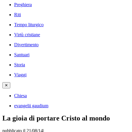
Preghiera
Riti
Tempo liturgico
Virtù cristiane
Divertimento
Santuari
Storia
Viaggi
✕
Chiesa
evangelii gaudium
La gioia di portare Cristo al mondo
pubblicato il 21/08/14
|