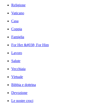
Religione
Vaticano
Casa
Coppia
Famiglia
For Her &#038; For Him
Lavoro
Salute
Vecchiaia
Virtuale
Bibbia e dottrina
Devozione
Le nostre croci