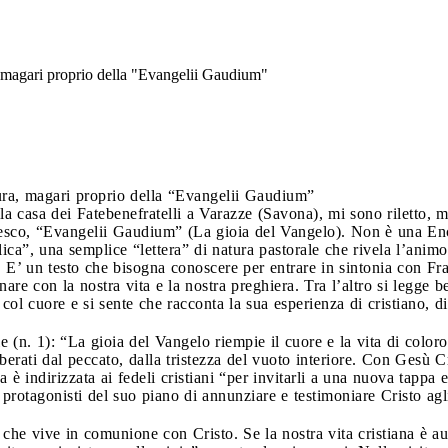
, magari proprio della "Evangelii Gaudium"
ura, magari proprio della “Evangelii Gaudium”
la casa dei Fatebenefratelli a Varazze (Savona), mi sono riletto, 
cesco, “Evangelii Gaudium” (La gioia del Vangelo). Non è una En
ica”, una semplice “lettera” di natura pastorale che rivela l’animo
 E’ un testo che bisogna conoscere per entrare in sintonia con Fr
re con la nostra vita e la nostra preghiera. Tra l’altro si legge 
col cuore e si sente che racconta la sua esperienza di cristiano, d
 (n. 1): “La gioia del Vangelo riempie il cuore e la vita di coloro
berati dal peccato, dalla tristezza del vuoto interiore. Con Gesù C
è indirizzata ai fedeli cristiani “per invitarli a una nuova tappa 
protagonisti del suo piano di annunziare e testimoniare Cristo agl
no che vive in comunione con Cristo. Se la nostra vita cristiana è a