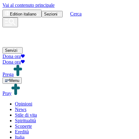
Vai al contenuto principale
Cerca
Edition
italiano
Sezioni
Servizi
Dona ora
Dona ora
Prega
Menu
Pray
Opinioni
News
Stile di vita
Spiritualità
Scoperte
Eredità
Italia