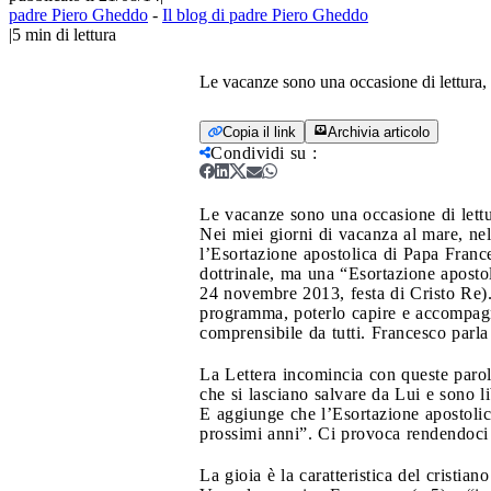
padre Piero Gheddo
-
Il blog di padre Piero Gheddo
|
5
min di lettura
Le vacanze sono una occasione di lettura
Copia il link
Archivia articolo
Condividi su
:
Le vacanze sono una occasione di lett
Nei miei giorni di vacanza al mare, nel
l’Esortazione apostolica di Papa Fran
dottrinale, ma una “Esortazione apostol
24 novembre 2013, festa di Cristo Re).
programma, poterlo capire e accompagna
comprensibile da tutti. Francesco parla 
La Lettera incomincia con queste parole
che si lasciano salvare da Lui e sono li
E aggiunge che l’Esortazione apostolica 
prossimi anni”. Ci provoca rendendoci 
La gioia è la caratteristica del cristia