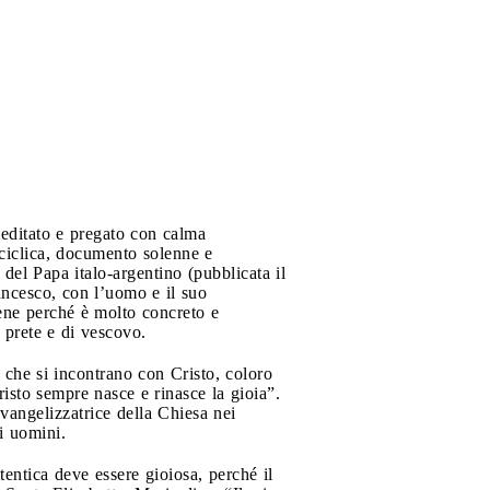
meditato e pregato con calma
ciclica, documento solenne e
 del Papa italo-argentino (pubblicata il
ancesco, con l’uomo e il suo
bene perché è molto concreto e
i prete e di vescovo.
 che si incontrano con Cristo, coloro
risto sempre nasce e rinasce la gioia”.
evangelizzatrice della Chiesa nei
i uomini.
utentica deve essere gioiosa, perché il