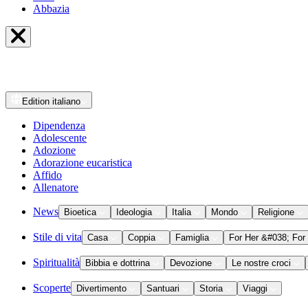
Abbazia
Edition
italiano
Dipendenza
Adolescente
Adozione
Adorazione eucaristica
Affido
Allenatore
News
Bioetica
Ideologia
Italia
Mondo
Religione
Stile di vita
Casa
Coppia
Famiglia
For Her &#038; For
Spiritualità
Bibbia e dottrina
Devozione
Le nostre croci
Scoperte
Divertimento
Santuari
Storia
Viaggi