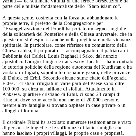
yazida — da settimane vittima di una feroce persecuzione da
parte delle milizie fondamentaliste dello “Stato islamico”.
A questa gente, costretta con la forza ad abbandonare le
proprie terre, il prefetto della Congregazione per
l’Evangelizzazione dei Popoli ha portato un segno tangibile
della solidarietà del Pontefice e della Chiesa universale, che in
queste ore si è espressa anche nella preghiera e nella vicinanza
spirituale. In particolare, come riferisce un comunicato della
Chiesa caldea, il porporato — accompagnato dal patriarca di
Babilonia dei Caldei, Louis Raphaël i Sako, dal nunzio
apostolico Giorgio Lingua e dai vescovi locali — ha incontrato
le autorità politiche della regione autonoma del Kurdistan e ha
visitato i rifugiati, soprattutto cristiani e yazidi, nelle province
di Duhok ed Erbil. Secondo alcune stime citate dall’agenzia
Fides, i cristiani rifugiati in varie parti del Paese sono oltre
100.000, su circa un milione di sfollati. Attualmente in
Ankawa, quartiere cristiano di Erbil, ci sono 23 campi di
rifugiati dove sono accolte non meno di 20.000 persone,
mentre altre famiglie si trovano ospitate in case private o in
alloggi di fortuna.
Il cardinale Filoni ha ascoltato numerose testimonianze e visto
di persona le tragedie e le sofferenze di tante famiglie che
hanno lasciato i propri villaggi, le proprie case e proprietà,