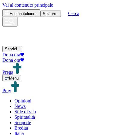
Vai al contenuto principale
Cerca
Edition
italiano
Sezioni
Servizi
Dona ora
Dona ora
Prega
Menu
Pray
Opinioni
News
Stile di vita
Spiritualità
Scoperte
Eredità
Italia