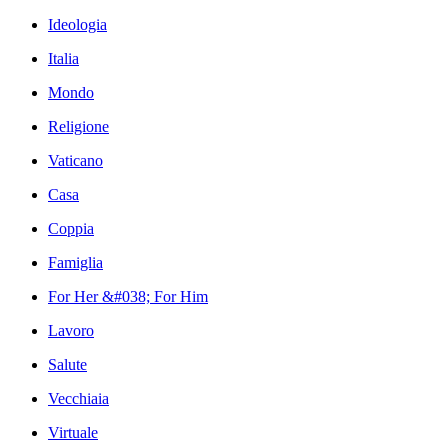
Ideologia
Italia
Mondo
Religione
Vaticano
Casa
Coppia
Famiglia
For Her &#038; For Him
Lavoro
Salute
Vecchiaia
Virtuale