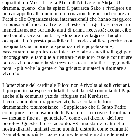
soprattutto a Mossul, nella Piana di Ninive e in Sinjar. Un
dramma, questo, che ha spinto il patriarca Sako a rivolgere un
nuovo appello alla comunità internazionale e in particolare ai
Paesi e alle Organizzazioni internazionali che hanno maggiore
responsabilità morale. Tre le richieste più urgenti: «intervenire
immediatamente portando aiuti di prima necessità: acqua, cibo
medicinali, servizi sanitari»; «liberare i villaggi e i luoghi
occupati il più presto possibile e in modo stabile», perché «non
bisogna lasciar morire la speranza delle popolazioni»;
«assicurare una protezione internazionale a questi villaggi per
incoraggiare le famiglie a rientrare nelle loro case e continuare
la loro vita normale in sicurezza e pace». Infatti, si legge nella
nota, «più volte la gente ci ha gridato: aiutateci a ritornare a
vivere!».
L’attenzione del cardinale Filoni non è rivolta ai soli cristiani.
Il porporato ha espresso infatti la solidarietà concreta del Papa
anche alla comunità yazida, rifugiata nel Kurdistan.
Incontrando alcuni rappresentati, ha ascoltato le loro
drammatiche testimonianze: «Supplicano che il Santo Padre
come pure i responsabili delle Nazioni — riferisce il cardinale
— mettano fine al “genocidio”, come essi dicono, del loro
popolo». Questo il loro racconto: «Siamo stati violati nella
nostra dignità, umiliati come uomini, distrutti come comunità.
Non abbiamo più le nostre donne, le nostre madri e le nostre