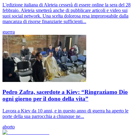
L'edizione italiana di Aleteia cesserà di essere online la sera del 28
febbraio. Aleteia smetterà anche di pubblicare articoli e video sui
suoi social network. Una scelta dolorosa resa improrogabile dalla
mancanza di risorse finanziarie sufficienti...
guerra
Pedro Zafra, sacerdote a Kiev: “Ringraziamo Dio
ogni giorno per il dono della vita”
Lavora a Kiev da 10 anni, e in questo anno di guerra ha aperto le
porte della sua parrocchia a chiunque ne...
aborto