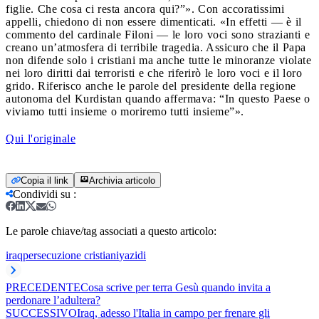
figlie. Che cosa ci resta ancora qui?”». Con accoratissimi
appelli, chiedono di non essere dimenticati. «In effetti — è il
commento del cardinale Filoni — le loro voci sono strazianti e
creano un’atmosfera di terribile tragedia. Assicuro che il Papa
non difende solo i cristiani ma anche tutte le minoranze violate
nei loro diritti dai terroristi e che riferirò le loro voci e il loro
grido. Riferisco anche le parole del presidente della regione
autonoma del Kurdistan quando affermava: “In questo Paese o
viviamo tutti insieme o moriremo tutti insieme”».
Qui l'originale
Copia il link
Archivia articolo
Condividi su
:
Le parole chiave/tag associati a questo articolo:
iraq
persecuzione cristiani
yazidi
PRECEDENTE
Cosa scrive per terra Gesù quando invita a
perdonare l’adultera?
SUCCESSIVO
Iraq, adesso l'Italia in campo per frenare gli