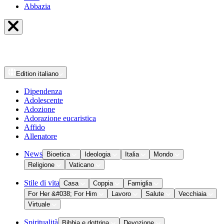
Abbazia
Edition
italiano
Dipendenza
Adolescente
Adozione
Adorazione eucaristica
Affido
Allenatore
News
Bioetica
Ideologia
Italia
Mondo
Religione
Vaticano
Stile di vita
Casa
Coppia
Famiglia
For Her &#038; For Him
Lavoro
Salute
Vecchiaia
Virtuale
Spiritualità
Bibbia e dottrina
Devozione