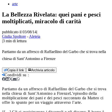
arte
La Bellezza Rivelata: quei pani e pesci
moltiplicati, miracolo di carità
pubblicato il 03/08/14
|
Giulia Spoltore
-
Aleteia
|
3
min di lettura
Partiamo da un affresco di Raffaellino del Garbo che si trova nella
chiesa di Sant’Antonino a Firenze
Copia il link
Archivia articolo
Condividi su
:
Partiamo da un affresco di Raffaellino del Garbo che si trova
nella chiesa di Sant’Antonino a Firenze
L’episodio della
moltiplicazione dei pani e dei pesci raccontato da Matteo ci
offre lo spunto per un viaggio attraverso l’arte.
“[…] Gli si avvicinarono i discepoli e gli dissero: Il luogo è