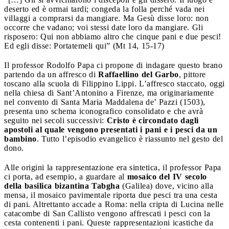
deserto ed è ormai tardi; congeda la folla perché vada nei
villaggi a comprarsi da mangiare. Ma Gesù disse loro: non
occorre che vadano; voi stessi date loro da mangiare. Gli
risposero: Qui non abbiamo altro che cinque pani e due pesci!
Ed egli disse: Portatemeli qui” (Mt 14, 15-17)
Il professor Rodolfo Papa ci propone di indagare questo brano
partendo da un affresco di
Raffaellino del Garbo
, pittore
toscano alla scuola di Filippino Lippi. L’affresco staccato, oggi
nella chiesa di Sant’Antonino a Firenze, ma originariamente
nel convento di Santa Maria Maddalena de’ Pazzi (1503),
presenta uno schema iconografico consolidato e che avrà
seguito nei secoli successivi:
Cristo è circondato dagli
apostoli al quale vengono presentati i pani e i pesci da un
bambino
. Tutto l’episodio evangelico è riassunto nel gesto del
dono.
Alle origini la rappresentazione era sintetica, il professor Papa
ci porta, ad esempio, a guardare al
mosaico del IV secolo
della basilica bizantina Tabgha
(Galilea) dove, vicino alla
mensa, il mosaico pavimentale riporta due pesci tra una cesta
di pani. Altrettanto accade a Roma: nella cripta di Lucina nelle
catacombe di San Callisto vengono affrescati i pesci con la
cesta contenenti i pani. Queste rappresentazioni icastiche da