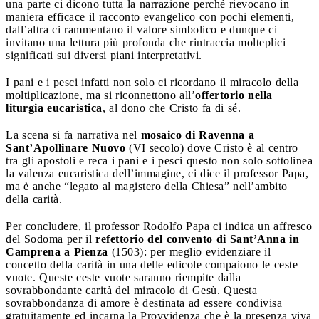
una parte ci dicono tutta la narrazione perché rievocano in
maniera efficace il racconto evangelico con pochi elementi,
dall’altra ci rammentano il valore simbolico e dunque ci
invitano una lettura più profonda che rintraccia molteplici
significati sui diversi piani interpretativi.
I pani e i pesci infatti non solo ci ricordano il miracolo della
moltiplicazione, ma si riconnettono all’
offertorio nella
liturgia eucaristica
, al dono che Cristo fa di sé.
La scena si fa narrativa nel
mosaico di Ravenna a
Sant’Apollinare Nuovo
(VI secolo) dove Cristo è al centro
tra gli apostoli e reca i pani e i pesci questo non solo sottolinea
la valenza eucaristica dell’immagine, ci dice il professor Papa,
ma è anche “legato al magistero della Chiesa” nell’ambito
della carità.
Per concludere, il professor Rodolfo Papa ci indica un affresco
del Sodoma per il
refettorio del convento di Sant’Anna in
Camprena a Pienza
(1503): per meglio evidenziare il
concetto della carità in una delle edicole compaiono le ceste
vuote. Queste ceste vuote saranno riempite dalla
sovrabbondante carità del miracolo di Gesù. Questa
sovrabbondanza di amore è destinata ad essere condivisa
gratuitamente ed incarna la Provvidenza che è la presenza viva