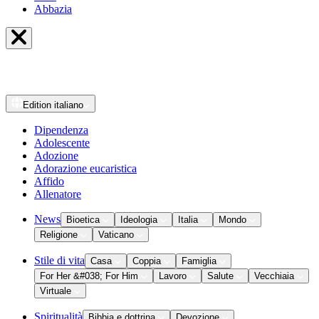
Abbazia
Edition
italiano
Dipendenza
Adolescente
Adozione
Adorazione eucaristica
Affido
Allenatore
News
Bioetica
Ideologia
Italia
Mondo
Religione
Vaticano
Stile di vita
Casa
Coppia
Famiglia
For Her &#038; For Him
Lavoro
Salute
Vecchiaia
Virtuale
Spiritualità
Bibbia e dottrina
Devozione