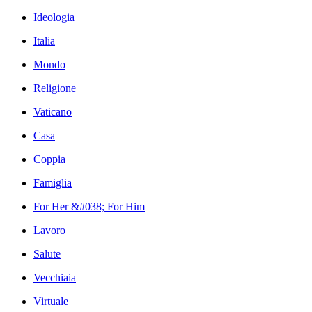
Ideologia
Italia
Mondo
Religione
Vaticano
Casa
Coppia
Famiglia
For Her &#038; For Him
Lavoro
Salute
Vecchiaia
Virtuale