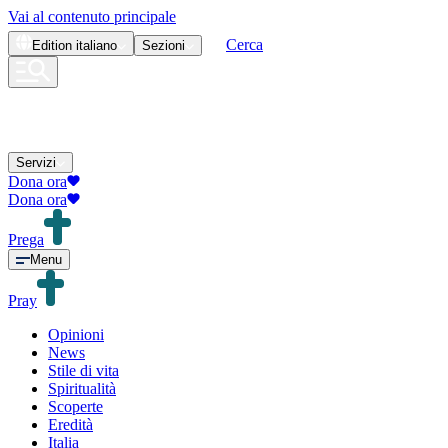
Vai al contenuto principale
Cerca
Edition
italiano
Sezioni
Servizi
Dona ora
Dona ora
Prega
Menu
Pray
Opinioni
News
Stile di vita
Spiritualità
Scoperte
Eredità
Italia