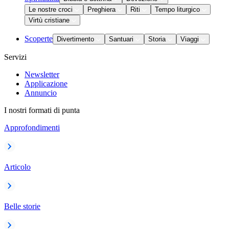
Le nostre croci
Preghiera
Riti
Tempo liturgico
Virtù cristiane
Scoperte
Divertimento
Santuari
Storia
Viaggi
Servizi
Newsletter
Applicazione
Annuncio
I nostri formati di punta
Approfondimenti
Articolo
Belle storie