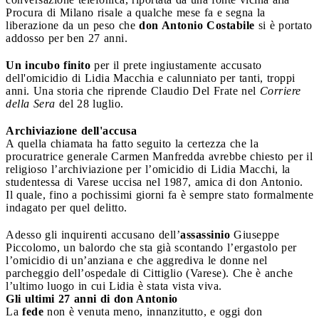
Procura di Milano risale a qualche mese fa e segna la
liberazione da un peso che
don Antonio Costabile
si è portato
addosso per ben 27 anni.
Un incubo finito
per il prete ingiustamente accusato
dell'omicidio di Lidia Macchia e calunniato per tanti, troppi
anni. Una storia che riprende Claudio Del Frate nel
Corriere
della Sera
del 28 luglio.
Archiviazione dell'accusa
A quella chiamata ha fatto seguito la certezza che la
procuratrice generale Carmen Manfredda avrebbe chiesto per il
religioso l’archiviazione per l’omicidio di Lidia Macchi, la
studentessa di Varese uccisa nel 1987, amica di don Antonio.
Il quale, fino a pochissimi giorni fa è sempre stato formalmente
indagato per quel delitto.
Adesso gli inquirenti accusano dell’
assassinio
Giuseppe
Piccolomo, un balordo che sta già scontando l’ergastolo per
l’omicidio di un’anziana e che aggrediva le donne nel
parcheggio dell’ospedale di Cittiglio (Varese). Che è anche
l’ultimo luogo in cui Lidia è stata vista viva.
Gli ultimi 27 anni di don Antonio
La
fede
non è venuta meno, innanzitutto, e oggi don