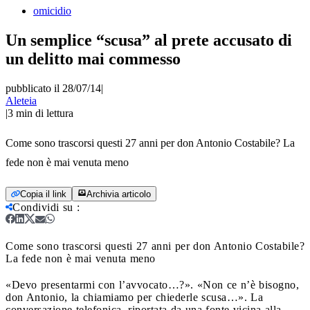
omicidio
Un semplice “scusa” al prete accusato di
un delitto mai commesso
pubblicato il 28/07/14
|
Aleteia
|
3
min di lettura
Come sono trascorsi questi 27 anni per don Antonio Costabile? La
fede non è mai venuta meno
Copia il link
Archivia articolo
Condividi su
:
Come sono trascorsi questi 27 anni per don Antonio Costabile?
La fede non è mai venuta meno
«Devo presentarmi con l’avvocato…?». «Non ce n’è bisogno,
don Antonio, la chiamiamo per chiederle scusa…». La
conversazione telefonica, riportata da una fonte vicina alla