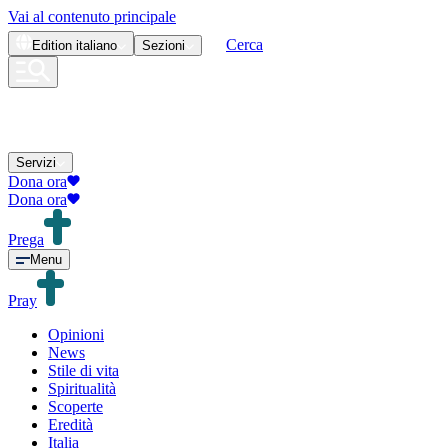
Vai al contenuto principale
Cerca
Edition
italiano
Sezioni
Servizi
Dona ora
Dona ora
Prega
Menu
Pray
Opinioni
News
Stile di vita
Spiritualità
Scoperte
Eredità
Italia