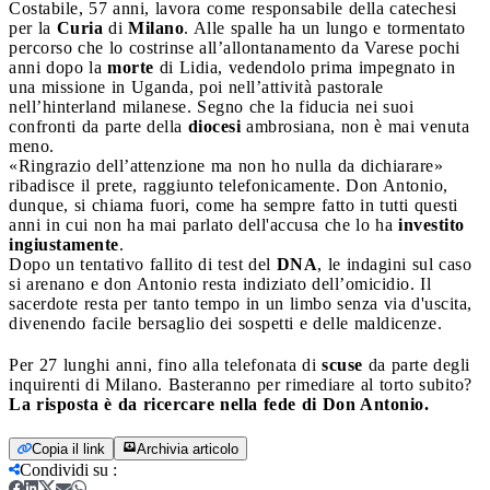
Costabile, 57 anni, lavora come responsabile della catechesi
per la
Curia
di
Milano
. Alle spalle ha un lungo e tormentato
percorso che lo costrinse all’allontanamento da Varese pochi
anni dopo la
morte
di Lidia, vedendolo prima impegnato in
una missione in Uganda, poi nell’attività pastorale
nell’hinterland milanese. Segno che la fiducia nei suoi
confronti da parte della
diocesi
ambrosiana, non è mai venuta
meno.
«Ringrazio dell’attenzione ma non ho nulla da dichiarare»
ribadisce il prete, raggiunto telefonicamente. Don Antonio,
dunque, si chiama fuori, come ha sempre fatto in tutti questi
anni in cui non ha mai parlato dell'accusa che lo ha
investito
ingiustamente
.
Dopo un tentativo fallito di test del
DNA
, le indagini sul caso
si arenano e don Antonio resta indiziato dell’omicidio. Il
sacerdote resta per tanto tempo in un limbo senza via d'uscita,
divenendo facile bersaglio dei sospetti e delle maldicenze.
Per 27 lunghi anni, fino alla telefonata di
scuse
da parte degli
inquirenti di Milano. Basteranno per rimediare al torto subito?
La risposta è da ricercare nella fede di Don Antonio.
Copia il link
Archivia articolo
Condividi su
: