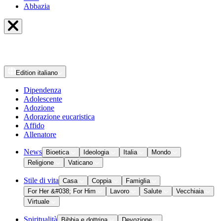
Abbazia
Edition
italiano
Dipendenza
Adolescente
Adozione
Adorazione eucaristica
Affido
Allenatore
News
Bioetica
Ideologia
Italia
Mondo
Religione
Vaticano
Stile di vita
Casa
Coppia
Famiglia
For Her &#038; For Him
Lavoro
Salute
Vecchiaia
Virtuale
Spiritualità
Bibbia e dottrina
Devozione