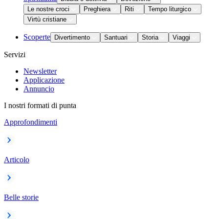
Le nostre croci
Preghiera
Riti
Tempo liturgico
Virtù cristiane
Scoperte
Divertimento
Santuari
Storia
Viaggi
Servizi
Newsletter
Applicazione
Annuncio
I nostri formati di punta
Approfondimenti
Articolo
Belle storie