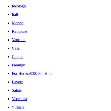
Ideologia
Italia
Mondo
Religione
Vaticano
Casa
Coppia
Famiglia
For Her &#038; For Him
Lavoro
Salute
Vecchiaia
Virtuale