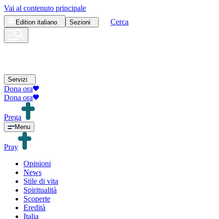
Vai al contenuto principale
Cerca
Edition
italiano
Sezioni
Servizi
Dona ora
Dona ora
Prega
Menu
Pray
Opinioni
News
Stile di vita
Spiritualità
Scoperte
Eredità
Italia