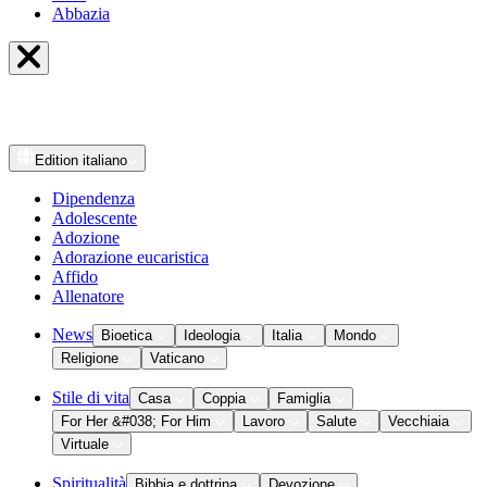
Abbazia
Edition
italiano
Dipendenza
Adolescente
Adozione
Adorazione eucaristica
Affido
Allenatore
News
Bioetica
Ideologia
Italia
Mondo
Religione
Vaticano
Stile di vita
Casa
Coppia
Famiglia
For Her &#038; For Him
Lavoro
Salute
Vecchiaia
Virtuale
Spiritualità
Bibbia e dottrina
Devozione