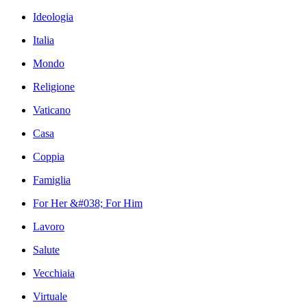
Ideologia
Italia
Mondo
Religione
Vaticano
Casa
Coppia
Famiglia
For Her &#038; For Him
Lavoro
Salute
Vecchiaia
Virtuale