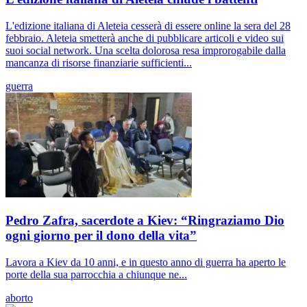
L'edizione italiana di Aleteia cesserà di essere online la sera del 28
febbraio. Aleteia smetterà anche di pubblicare articoli e video sui
suoi social network. Una scelta dolorosa resa improrogabile dalla
mancanza di risorse finanziarie sufficienti...
guerra
Pedro Zafra, sacerdote a Kiev: “Ringraziamo Dio
ogni giorno per il dono della vita”
Lavora a Kiev da 10 anni, e in questo anno di guerra ha aperto le
porte della sua parrocchia a chiunque ne...
aborto