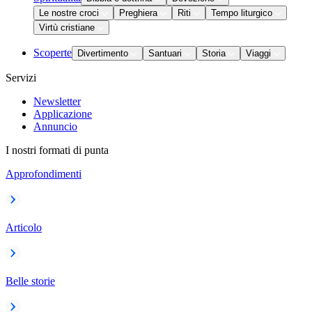
Le nostre croci
Preghiera
Riti
Tempo liturgico
Virtù cristiane
Scoperte
Divertimento
Santuari
Storia
Viaggi
Servizi
Newsletter
Applicazione
Annuncio
I nostri formati di punta
Approfondimenti
Articolo
Belle storie