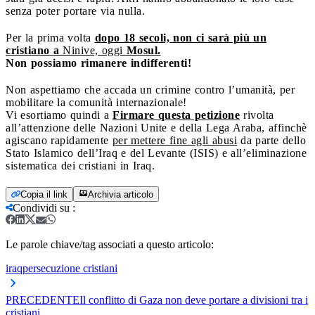
senza poter portare via nulla.
Per la prima volta
dopo 18 secoli, non ci sarà più un
cristiano
a
Ninive, oggi
Mosul.
Non possiamo rimanere indifferenti!
Non aspettiamo che accada un crimine contro l’umanità, per
mobilitare la comunità internazionale!
Vi esortiamo quindi a
Firmare questa petizione
rivolta
all’attenzione delle Nazioni Unite e della Lega Araba, affinchè
agiscano rapidamente
per mettere fine agli abusi
da parte dello
Stato Islamico dell’Iraq e del Levante (ISIS) e all’eliminazione
sistematica dei cristiani in Iraq.
Copia il link
Archivia articolo
Condividi su
:
Le parole chiave/tag associati a questo articolo:
iraq
persecuzione cristiani
PRECEDENTE
Il conflitto di Gaza non deve portare a divisioni tra i
cristiani