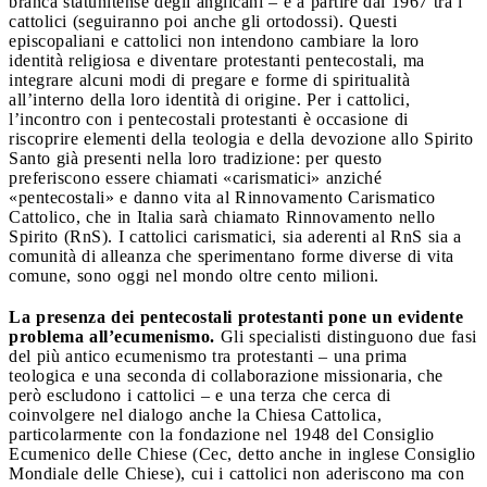
branca statunitense degli anglicani – e a partire dal 1967 tra i
cattolici (seguiranno poi anche gli ortodossi). Questi
episcopaliani e cattolici non intendono cambiare la loro
identità religiosa e diventare protestanti pentecostali, ma
integrare alcuni modi di pregare e forme di spiritualità
all’interno della loro identità di origine. Per i cattolici,
l’incontro con i pentecostali protestanti è occasione di
riscoprire elementi della teologia e della devozione allo Spirito
Santo già presenti nella loro tradizione: per questo
preferiscono essere chiamati «carismatici» anziché
«pentecostali» e danno vita al Rinnovamento Carismatico
Cattolico, che in Italia sarà chiamato Rinnovamento nello
Spirito (RnS). I cattolici carismatici, sia aderenti al RnS sia a
comunità di alleanza che sperimentano forme diverse di vita
comune, sono oggi nel mondo oltre cento milioni.
La presenza dei pentecostali protestanti pone un evidente
problema all’ecumenismo.
Gli specialisti distinguono due fasi
del più antico ecumenismo tra protestanti – una prima
teologica e una seconda di collaborazione missionaria, che
però escludono i cattolici – e una terza che cerca di
coinvolgere nel dialogo anche la Chiesa Cattolica,
particolarmente con la fondazione nel 1948 del Consiglio
Ecumenico delle Chiese (Cec, detto anche in inglese Consiglio
Mondiale delle Chiese), cui i cattolici non aderiscono ma con