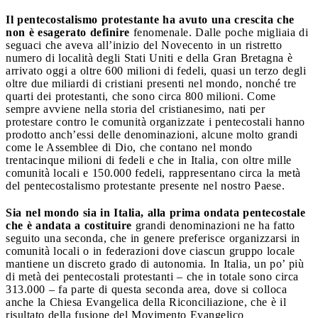
Il pentecostalismo protestante ha avuto una crescita che
non è esagerato definire
fenomenale. Dalle poche migliaia di
seguaci che aveva all’inizio del Novecento in un ristretto
numero di località degli Stati Uniti e della Gran Bretagna è
arrivato oggi a oltre 600 milioni di fedeli, quasi un terzo degli
oltre due miliardi di cristiani presenti nel mondo, nonché tre
quarti dei protestanti, che sono circa 800 milioni. Come
sempre avviene nella storia del cristianesimo, nati per
protestare contro le comunità organizzate i pentecostali hanno
prodotto anch’essi delle denominazioni, alcune molto grandi
come le Assemblee di Dio, che contano nel mondo
trentacinque milioni di fedeli e che in Italia, con oltre mille
comunità locali e 150.000 fedeli, rappresentano circa la metà
del pentecostalismo protestante presente nel nostro Paese.
Sia nel mondo sia in Italia, alla prima ondata pentecostale
che è andata a costituire
grandi denominazioni ne ha fatto
seguito una seconda, che in genere preferisce organizzarsi in
comunità locali o in federazioni dove ciascun gruppo locale
mantiene un discreto grado di autonomia. In Italia, un po’ più
di metà dei pentecostali protestanti – che in totale sono circa
313.000 – fa parte di questa seconda area, dove si colloca
anche la Chiesa Evangelica della Riconciliazione, che è il
risultato della fusione del Movimento Evangelico