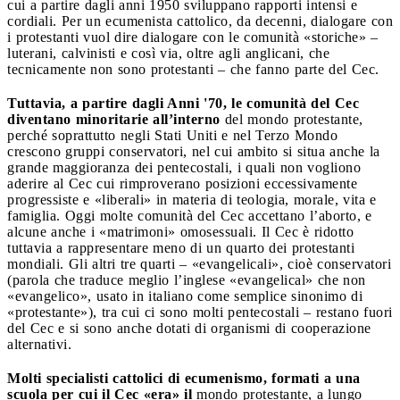
cui a partire dagli anni 1950 sviluppano rapporti intensi e
cordiali. Per un ecumenista cattolico, da decenni, dialogare con
i protestanti vuol dire dialogare con le comunità «storiche» –
luterani, calvinisti e così via, oltre agli anglicani, che
tecnicamente non sono protestanti – che fanno parte del Cec.
Tuttavia, a partire dagli Anni '70, le comunità del Cec
diventano minoritarie all’interno
del mondo protestante,
perché soprattutto negli Stati Uniti e nel Terzo Mondo
crescono gruppi conservatori, nel cui ambito si situa anche la
grande maggioranza dei pentecostali, i quali non vogliono
aderire al Cec cui rimproverano posizioni eccessivamente
progressiste e «liberali» in materia di teologia, morale, vita e
famiglia. Oggi molte comunità del Cec accettano l’aborto, e
alcune anche i «matrimoni» omosessuali. Il Cec è ridotto
tuttavia a rappresentare meno di un quarto dei protestanti
mondiali. Gli altri tre quarti – «evangelicali», cioè conservatori
(parola che traduce meglio l’inglese «evangelical» che non
«evangelico», usato in italiano come semplice sinonimo di
«protestante»), tra cui ci sono molti pentecostali – restano fuori
del Cec e si sono anche dotati di organismi di cooperazione
alternativi.
Molti specialisti cattolici di ecumenismo, formati a una
scuola per cui il Cec «era» il
mondo protestante, a lungo