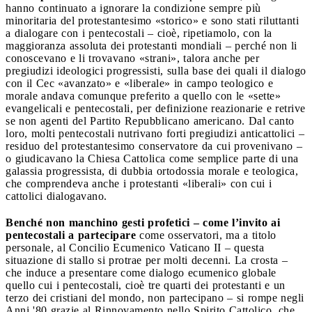
hanno continuato a ignorare la condizione sempre più
minoritaria del protestantesimo «storico» e sono stati riluttanti
a dialogare con i pentecostali – cioè, ripetiamolo, con la
maggioranza assoluta dei protestanti mondiali – perché non li
conoscevano e li trovavano «strani», talora anche per
pregiudizi ideologici progressisti, sulla base dei quali il dialogo
con il Cec «avanzato» e «liberale» in campo teologico e
morale andava comunque preferito a quello con le «sette»
evangelicali e pentecostali, per definizione reazionarie e retrive
se non agenti del Partito Repubblicano americano. Dal canto
loro, molti pentecostali nutrivano forti pregiudizi anticattolici –
residuo del protestantesimo conservatore da cui provenivano –
o giudicavano la Chiesa Cattolica come semplice parte di una
galassia progressista, di dubbia ortodossia morale e teologica,
che comprendeva anche i protestanti «liberali» con cui i
cattolici dialogavano.
Benché non manchino gesti profetici – come l’invito ai
pentecostali a partecipare
come osservatori, ma a titolo
personale, al Concilio Ecumenico Vaticano II – questa
situazione di stallo si protrae per molti decenni. La crosta –
che induce a presentare come dialogo ecumenico globale
quello cui i pentecostali, cioè tre quarti dei protestanti e un
terzo dei cristiani del mondo, non partecipano – si rompe negli
Anni '80 grazie al Rinnovamento nello Spirito Cattolico, che