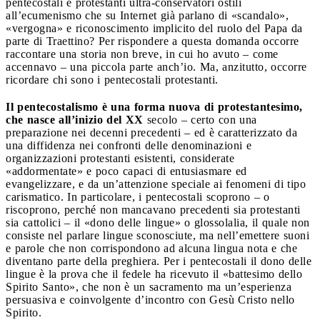
pentecostali e protestanti ultra-conservatori ostili
all’ecumenismo che su Internet già parlano di «scandalo»,
«vergogna» e riconoscimento implicito del ruolo del Papa da
parte di Traettino? Per rispondere a questa domanda occorre
raccontare una storia non breve, in cui ho avuto – come
accennavo – una piccola parte anch’io. Ma, anzitutto, occorre
ricordare chi sono i pentecostali protestanti.
Il pentecostalismo è una forma nuova di protestantesimo,
che nasce all’inizio del XX
secolo – certo con una
preparazione nei decenni precedenti – ed è caratterizzato da
una diffidenza nei confronti delle denominazioni e
organizzazioni protestanti esistenti, considerate
«addormentate» e poco capaci di entusiasmare ed
evangelizzare, e da un’attenzione speciale ai fenomeni di tipo
carismatico. In particolare, i pentecostali scoprono – o
riscoprono, perché non mancavano precedenti sia protestanti
sia cattolici – il «dono delle lingue» o glossolalia, il quale non
consiste nel parlare lingue sconosciute, ma nell’emettere suoni
e parole che non corrispondono ad alcuna lingua nota e che
diventano parte della preghiera. Per i pentecostali il dono delle
lingue è la prova che il fedele ha ricevuto il «battesimo dello
Spirito Santo», che non è un sacramento ma un’esperienza
persuasiva e coinvolgente d’incontro con Gesù Cristo nello
Spirito.