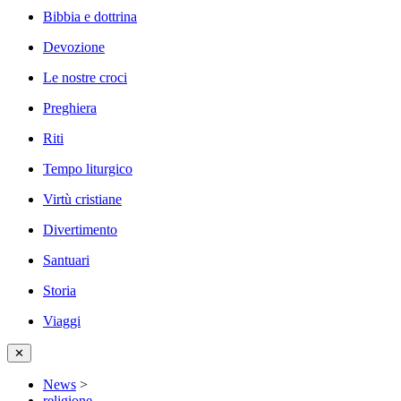
Bibbia e dottrina
Devozione
Le nostre croci
Preghiera
Riti
Tempo liturgico
Virtù cristiane
Divertimento
Santuari
Storia
Viaggi
✕
News
>
religione