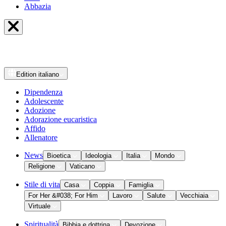
Abbazia
Edition
italiano
Dipendenza
Adolescente
Adozione
Adorazione eucaristica
Affido
Allenatore
News
Bioetica
Ideologia
Italia
Mondo
Religione
Vaticano
Stile di vita
Casa
Coppia
Famiglia
For Her &#038; For Him
Lavoro
Salute
Vecchiaia
Virtuale
Spiritualità
Bibbia e dottrina
Devozione