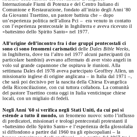
Internazionale Fiumi di Potenza e del Centro Italiano di
Comunione e Restaurazione, fondato all’inizio degli Anni '80
da Giovanni Traettino, un pastore battista che – dopo
un’esperienza politica nell’allora Pci – era venuto in contatto
con l’esperienza pentecostale in Inghilterra e aveva ricevuto il
«battesimo dello Spirito Santo» nel 1977.
All’origine dell’incontro fra i due gruppi pentecostali ci
sono ci sono fenomeni carismatici
delle
Dales Bible Weeks
,
in Inghilterra, dove tra l’altro nel 1977 alcuni partecipanti (in
particolare bambini) avevano affermato di aver visto angeli in
volo sul grande capannone che ospitava le riunioni. Alla
settimana Dales del 1978 aveva partecipato Geoffrey Allen, un
missionario inglese di origine anglicana – in Italia dal 1971 –,
che sarà poi decisivo per la nascita della Chiesa Evangelica
della Riconciliazione, con cui tuttora collabora. La comunità
del pastore Traettino conta oggi in Italia venticinque chiese
locali, con un migliaio di fedeli.
Negli Anni '60 si verifica negli Stati Uniti, da cui poi si
estende a tutto il mondo,
un fenomeno nuovo: sotto l’influsso
di predicatori, missionari e teologi pentecostali protestanti il
«battesimo dello Spirito Santo» e l’esperienza della glossolalia
si diffondono a partire dal 1960 tra gli episcopaliani – la