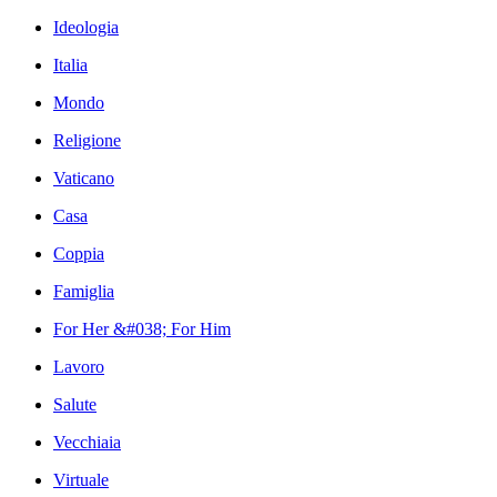
Ideologia
Italia
Mondo
Religione
Vaticano
Casa
Coppia
Famiglia
For Her &#038; For Him
Lavoro
Salute
Vecchiaia
Virtuale