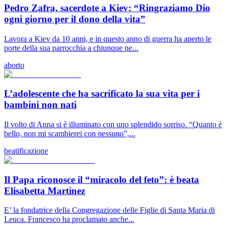
Pedro Zafra, sacerdote a Kiev: “Ringraziamo Dio
ogni giorno per il dono della vita”
Lavora a Kiev da 10 anni, e in questo anno di guerra ha aperto le
porte della sua parrocchia a chiunque ne...
aborto
L’adolescente che ha sacrificato la sua vita per i
bambini non nati
Il volto di Anna si è illuminato con uno splendido sorriso. “Quanto è
bello, non mi scambierei con nessuno”,...
beatificazione
Il Papa riconosce il “miracolo del feto”: è beata
Elisabetta Martinez
E’ la fondatrice della Congregazione delle Figlie di Santa Maria di
Leuca. Francesco ha proclamato anche...