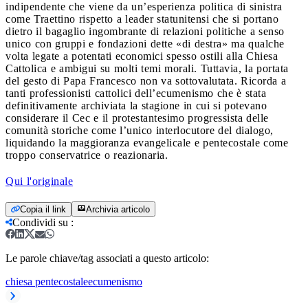
indipendente che viene da un’esperienza politica di sinistra
come Traettino rispetto a leader statunitensi che si portano
dietro il bagaglio ingombrante di relazioni politiche a senso
unico con gruppi e fondazioni dette «di destra» ma qualche
volta legate a potentati economici spesso ostili alla Chiesa
Cattolica e ambigui su molti temi morali. Tuttavia, la portata
del gesto di Papa Francesco non va sottovalutata. Ricorda a
tanti professionisti cattolici dell’ecumenismo che è stata
definitivamente archiviata la stagione in cui si potevano
considerare il Cec e il protestantesimo progressista delle
comunità storiche come l’unico interlocutore del dialogo,
liquidando la maggioranza evangelicale e pentecostale come
troppo conservatrice o reazionaria.
Qui l'originale
Copia il link
Archivia articolo
Condividi su
:
Le parole chiave/tag associati a questo articolo:
chiesa pentecostale
ecumenismo