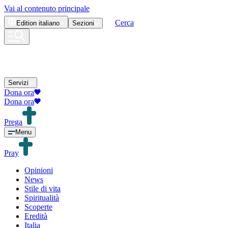
Vai al contenuto principale
Cerca
Edition
italiano
Sezioni
Servizi
Dona ora
Dona ora
Prega
Menu
Pray
Opinioni
News
Stile di vita
Spiritualità
Scoperte
Eredità
Italia