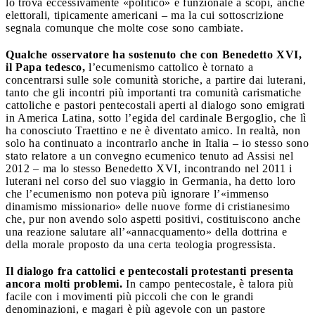
lo trova eccessivamente «politico» e funzionale a scopi, anche
elettorali, tipicamente americani – ma la cui sottoscrizione
segnala comunque che molte cose sono cambiate.
Qualche osservatore ha sostenuto che con Benedetto XVI,
il Papa tedesco,
l’ecumenismo cattolico è tornato a
concentrarsi sulle sole comunità storiche, a partire dai luterani,
tanto che gli incontri più importanti tra comunità carismatiche
cattoliche e pastori pentecostali aperti al dialogo sono emigrati
in America Latina, sotto l’egida del cardinale Bergoglio, che lì
ha conosciuto Traettino e ne è diventato amico. In realtà, non
solo ha continuato a incontrarlo anche in Italia – io stesso sono
stato relatore a un convegno ecumenico tenuto ad Assisi nel
2012 – ma lo stesso Benedetto XVI, incontrando nel 2011 i
luterani nel corso del suo viaggio in Germania, ha detto loro
che l’ecumenismo non poteva più ignorare l’«immenso
dinamismo missionario» delle nuove forme di cristianesimo
che, pur non avendo solo aspetti positivi, costituiscono anche
una reazione salutare all’«annacquamento» della dottrina e
della morale proposto da una certa teologia progressista.
Il dialogo fra cattolici e pentecostali protestanti presenta
ancora molti problemi.
In campo pentecostale, è talora più
facile con i movimenti più piccoli che con le grandi
denominazioni, e magari è più agevole con un pastore