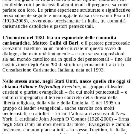
condivide con i pentecostali alcuni modi di pregare e sa come
parlare con loro. Le prime esperienze strutturate e significative,
personalmente seguite e incoraggiate da san Giovanni Paolo II
(1920-2005), avvengono precisamente in Italia, tra comunità
carismatiche cattoliche e pastori pentecostali.
L’incontro nel 1981 fra un esponente delle comunità
carismatiche, Matteo Calisi di Bari,
e il pastore pentecostale
Giovanni Traettino ha un ruolo cruciale in questo avvio di
dialogo, che maturerà lentamente – e non senza opposizioni,
sia nel mondo cattolico sia in quello dei pentecostali – fino alla
costituzione negli Anni '90 di strutture permanenti tra cui la
Consultazione Carismatica Italiana, nata nel 1993.
Nello stesso anno, negli Stati Uniti, nasce quella che oggi si
chiama
Alliance Defending
Freedom
, un gruppo di leader
cristiani e giuristi evangelicali – fra cui molti pentecostali – e
cattolici impegnati sul terreno concreto della difesa della
libertà religiosa, della vita e della famiglia. E nel 1995 un
gruppo di leader evangelicali, anche stavolta con molti
pentecostali, e cattolici – fra cui l’allora arcivescovo di New
York, il cardinale John Joseph O’Connor (1920-2000) – firma
negli Stati Uniti un documento dal titolo «Evangelici e cattolici
insieme», che non piace a tutti – lo stesso Traettino, in Italia,