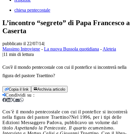
chiesa pentecostale
L’incontro “segreto” di Papa Francesco a
Caserta
pubblicato il 22/07/14
|
Massimo Introvigne
-
La nuova Bussola quotidiana
-
Aleteia
|
11
min di lettura
Cos'è il mondo pentecostale con cui il pontefice si incontrerà nella
figura del pastore Traettino?
Copia il link
Archivia articolo
Condividi su
:
Cos’è il mondo pentecostale con cui il pontefice si incontrerà
nella figura del pastore Traettino?
Nel 1996, per i tipi delle
Edizioni Messaggero Padova, pubblicavo un volume dal
titolo
Aspettando la Pentecoste. Il quarto ecumenismo.
Intervista a Matteo Calisi e Giovanni Traettino.
Con il libro-