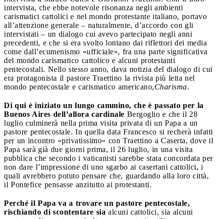
intervista, che ebbe notevole risonanza negli ambienti
carismatici cattolici e nel mondo protestante italiano, portavo
all’attenzione generale – naturalmente, d’accordo con gli
intervistati – un dialogo cui avevo partecipato negli anni
precedenti, e che si era svolto lontano dai riflettori dei media
come dall’ecumenismo «ufficiale», fra una parte significativa
del mondo carismatico cattolico e alcuni protestanti
pentecostali. Nello stesso anno, dava notizia del dialogo di cui
era protagonista il pastore Traettino la rivista più letta nel
mondo pentecostale e carismatico americano,
Charisma
.
Di qui è iniziato un lungo cammino, che è passato per la
Buenos Aires dell’allora cardinale
Bergoglio e che il 28
luglio culminerà nella prima visita privata di un Papa a un
pastore pentecostale. In quella data Francesco si recherà infatti
per un incontro «privatissimo» con Traettino a Caserta, dove il
Papa sarà già due giorni prima, il 26 luglio, in una visita
pubblica che secondo i vaticanisti sarebbe stata concordata per
non dare l’impressione di uno sgarbo ai casertani cattolici, i
quali avrebbero potuto pensare che, guardando alla loro città,
il Pontefice pensasse anzitutto ai protestanti.
Perché il Papa va a trovare un pastore pentecostale,
rischiando di scontentare sia
alcuni cattolici, sia alcuni