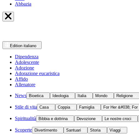
Abbazia
Edition
italiano
Dipendenza
Adolescente
Adozione
Adorazione eucaristica
Affido
Allenatore
News
Bioetica
Ideologia
Italia
Mondo
Religione
Stile di vita
Casa
Coppia
Famiglia
For Her &#038; For
Spiritualità
Bibbia e dottrina
Devozione
Le nostre croci
Scoperte
Divertimento
Santuari
Storia
Viaggi