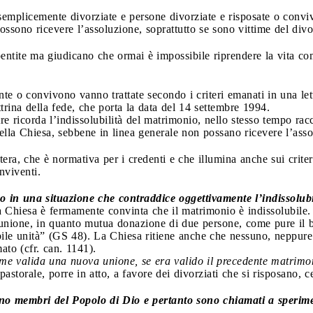
 semplicemente divorziate e persone divorziate e risposate o convi
ssono ricevere l’assoluzione, soprattutto se sono vittime del divo
 pentite ma giudicano che ormai è impossibile riprendere la vita c
ente o convivono vanno trattate secondo i criteri emanati in una le
trina della fede, che porta la data del 14 settembre 1994.
re ricorda l’indissolubilità del matrimonio, nello stesso tempo r
ella Chiesa, sebbene in linea generale non possano ricevere l’ass
ttera, che è normativa per i credenti e che illumina anche sui crite
nviventi.
vano in una situazione che contraddice oggettivamente l’indissolub
a Chiesa è fermamente convinta che il matrimonio è indissolubile.
unione, in quanto mutua donazione di due persone, come pure il be
ile unità” (GS 48). La Chiesa ritiene anche che nessuno, neppure i
to (cfr. can. 1141).
me valida una nuova unione, se era valido il precedente matrimo
astorale, porre in atto, a favore dei divorziati che si risposano, 
gono membri del Popolo di Dio e pertanto sono chiamati a sperime