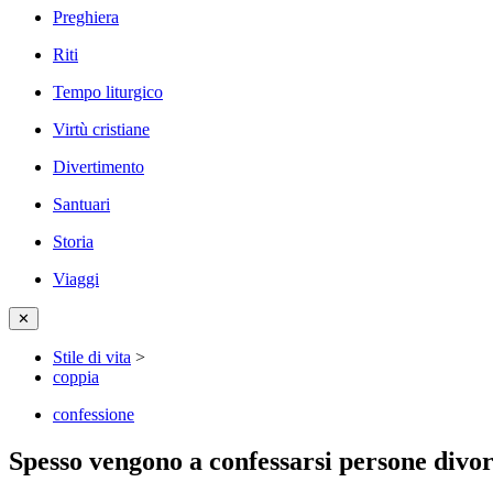
Preghiera
Riti
Tempo liturgico
Virtù cristiane
Divertimento
Santuari
Storia
Viaggi
✕
Stile di vita
>
coppia
confessione
Spesso vengono a confessarsi persone divorz