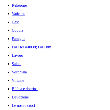
Religione
Vaticano
Casa
Coppia
Famiglia
For Her &#038; For Him
Lavoro
Salute
Vecchiaia
Virtuale
Bibbia e dottrina
Devozione
Le nostre croci