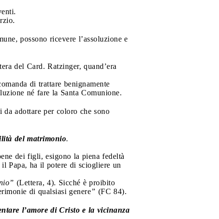
venti.
rzio.
omune, possono ricevere l’assoluzione e
ttera del Card. Ratzinger, quand’era
accomanda di trattare benignamente
oluzione né fare la Santa Comunione.
ri da adottare per coloro che sono
ilità del matrimonio
.
ne dei figli, esigono la piena fedeltà
l Papa, ha il potere di sciogliere un
nio”
(Lettera, 4). Sicché è proibito
cerimonie di qualsiasi genere
”
(FC 84).
ntare l’amore di Cristo e la vicinanza