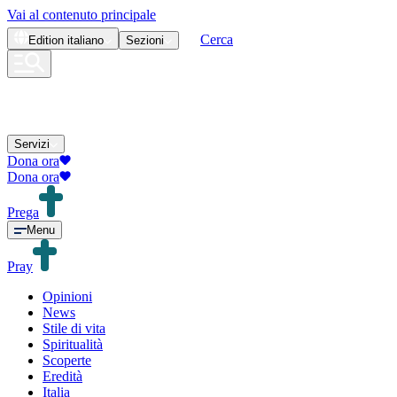
Vai al contenuto principale
Cerca
Edition
italiano
Sezioni
Servizi
Dona ora
Dona ora
Prega
Menu
Pray
Opinioni
News
Stile di vita
Spiritualità
Scoperte
Eredità
Italia