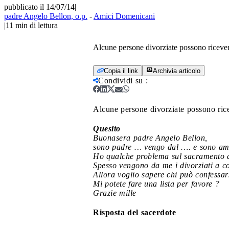
pubblicato il 14/07/14
|
padre Angelo Bellon, o.p.
-
Amici Domenicani
|
11
min di lettura
Alcune persone divorziate possono ricevere
Copia il link
Archivia articolo
Condividi su
:
Alcune persone divorziate possono ricev
Quesito
Buonasera padre Angelo Bellon,
sono padre … vengo dal …. e sono amm
Ho qualche problema sul sacramento d
Spesso vengono da me i divorziati a c
Allora voglio sapere chi può confessar
Mi potete fare una lista per favore ?
Grazie mille
Risposta del sacerdote