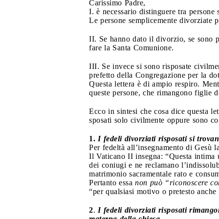
Carissimo Padre,
I. è necessario distinguere tra persone
Le persone semplicemente divorziate po
II. Se hanno dato il divorzio, se sono
fare la Santa Comunione.
III. Se invece si sono risposate civilm
prefetto della Congregazione per la dot
Questa lettera è di ampio respiro. Ment
queste persone, che rimangono figlie d
Ecco in sintesi che cosa dice questa le
sposati solo civilmente oppure sono co
1.
I fedeli divorziati risposati si tro
Per fedeltà all’insegnamento di Gesù l
Il Vaticano II insegna: “Questa intima 
dei coniugi e ne reclamano l’indissolub
matrimonio sacramentale rato e consuma
Pertanto essa
non può
“riconoscere co
“per qualsiasi motivo o pretesto anche p
2
.
I fedeli divorziati risposati riman
materna della chiesa
.