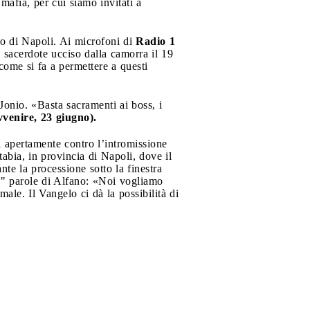
mafia, per cui siamo invitati a
o di Napoli. Ai microfoni di
Radio 1
sacerdote ucciso dalla camorra il 19
ome si fa a permettere a questi
Jonio. «Basta sacramenti ai boss, i
vvenire, 23 giugno).
ti apertamente contro l’intromissione
tabia, in provincia di Napoli, dove il
nte la processione sotto la finestra
he" parole di Alfano: «Noi vogliamo
e. Il Vangelo ci dà la possibilità di