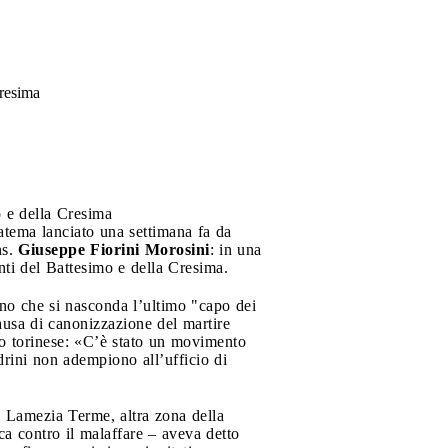
Cresima
o e della Cresima
natema lanciato una settimana fa da
ns.
Giuseppe Fiorini Morosini
: in una
nti del Battesimo e della Cresima.
gono che si nasconda l’ultimo "capo dei
causa di canonizzazione del martire
no torinese: «C’è stato un movimento
adrini non adempiono all’ufficio di
i Lamezia Terme, altra zona della
a contro il malaffare – aveva detto