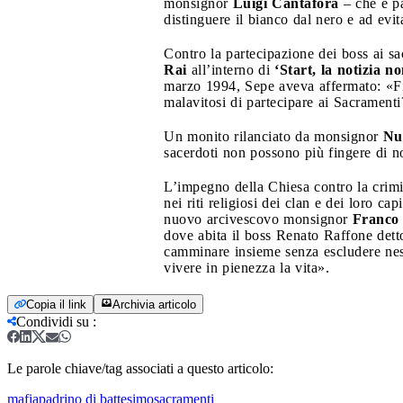
monsignor
Luigi Cantafora
– che è pa
distinguere il bianco dal nero e ad evi
Contro la partecipazione dei boss ai sa
Rai
all’interno di
‘Start, la notizia n
marzo 1994, Sepe aveva affermato: «Fi
malavitosi di partecipare ai Sacramenti?
Un monito rilanciato da monsignor
Nu
sacerdoti non possono più fingere di n
L’impegno della Chiesa contro la crimina
nei riti religiosi dei clan e dei loro c
nuovo arcivescovo monsignor
Franco
dove abita il boss Renato Raffone dett
camminare insieme senza escludere ness
vivere in pienezza la vita».
Copia il link
Archivia articolo
Condividi su
:
Le parole chiave/tag associati a questo articolo:
mafia
padrino di battesimo
sacramenti