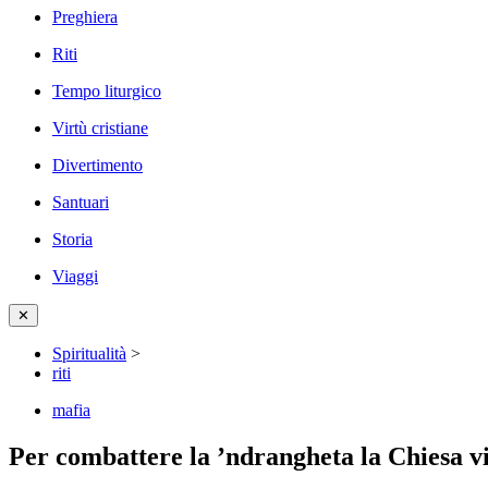
Preghiera
Riti
Tempo liturgico
Virtù cristiane
Divertimento
Santuari
Storia
Viaggi
✕
Spiritualità
>
riti
mafia
Per combattere la ’ndrangheta la Chiesa vi