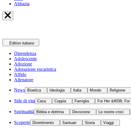
Abbazia
Edition
italiano
Dipendenza
Adolescente
Adozione
Adorazione eucaristica
Affido
Allenatore
News
Bioetica
Ideologia
Italia
Mondo
Religione
Stile di vita
Casa
Coppia
Famiglia
For Her &#038; For
Spiritualità
Bibbia e dottrina
Devozione
Le nostre croci
Scoperte
Divertimento
Santuari
Storia
Viaggi