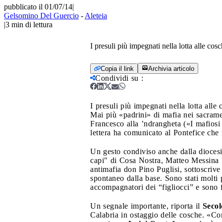
pubblicato il 01/07/14
|
Gelsomino Del Guercio
-
Aleteia
|
3
min di lettura
I presuli più impegnati nella lotta alle co
Copia il link
Archivia articolo
Condividi su
:
I presuli più impegnati nella lotta all
Mai più «padrini» di mafia nei sacram
Francesco alla ’ndrangheta («I mafiosi
lettera ha comunicato al Pontefice che 
Un gesto condiviso anche dalla diocesi 
capi" di Cosa Nostra, Matteo Messina
antimafia don Pino Puglisi, sottoscriv
spontaneo dalla base. Sono stati molti 
accompagnatori dei “figliocci” e sono
Un segnale importante, riporta il
Seco
Calabria in ostaggio delle cosche. «Co