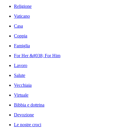
Religione
Vaticano
Casa
Coppia
Famiglia
For Her &#038; For Him
Lavoro
Salute
Vecchiaia
Virtuale
Bibbia e dottrina
Devozione
Le nostre croci