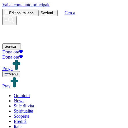
Vai al contenuto principale
Cerca
Edition
italiano
Sezioni
Servizi
Dona ora
Dona ora
Prega
Menu
Pray
Opinioni
News
Stile di vita
Spiritualità
Scoperte
Eredità
Italia