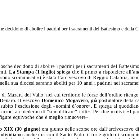
sche decidono di abolire i padrini per i sacramenti del Battesimo e della 
e cosche decidono di abolire i padrini per i sacramenti del Battesim
enti.
La Stampa (1 luglio)
spiega che il primo a rispondere all’a
 sono scomunicati») è stato l’arcivescovo di Reggio Calabria, mo
nella sua diocesi saranno aboliti per 10 anni i padrini nei sacrame
di Mazara del Vallo, nel cui territorio le forze dell’ordine riten
 Denaro. Il vescovo
Domenico Mogavero
, già postulatore della 
e subito l’esclusione degli «uomini d’onore». E spiega al quotidia
parroci a chiedermi di “semplificare” i riti». Per due motivi: «I p
 figure equivoche che è meglio rimuovere».
lo XIX (30 giugno)
era giunto nelle scorse ore dall’arcivescovo d
ndividiamo anche noi con il Santo Padre il forte grido di scomunic