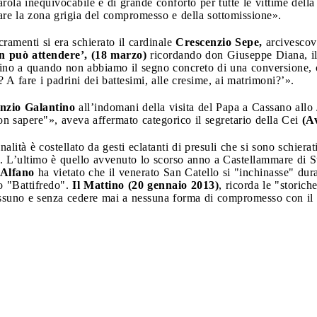
rola inequivocabile e di grande conforto per tutte le vittime della 
tare la zona grigia del compromesso e della sottomissione».
cramenti si era schierato il cardinale
Crescenzio Sepe,
arcivescov
on può attendere’, (18 marzo)
ricordando don Giuseppe Diana, il 
no a quando non abbiamo il segno concreto di una conversione, c
 A fare i padrini dei battesimi, alle cresime, ai matrimoni?’».
nzio Galantino
all’indomani della visita del Papa a Cassano allo 
on sapere"», aveva affermato categorico il segretario della Cei
(A
lità è costellato da gesti eclatanti di presuli che si sono schiera
api. L’ultimo è quello avvenuto lo scorso anno a Castellammare di S
 Alfano
ha vietato che il venerato San Catello si "inchinasse" dura
o "Battifredo".
Il Mattino (20 gennaio 2013)
, ricorda le "storic
uno e senza cedere mai a nessuna forma di compromesso con il mal