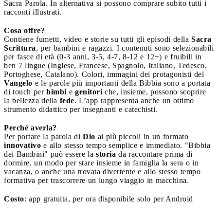
Sacra Parola. In alternativa si possono comprare subito tutti i
racconti illustrati.
Cosa offre?
Contiene fumetti, video e storie su tutti gli episodi della
Sacra
Scrittura
, per bambini e ragazzi. I contenuti sono selezionabili
per fasce di età (0-3 anni, 3-5, 4-7, 8-12 e 12+) e fruibili in
ben 7 lingue (Inglese, Francese, Spagnolo, Italiano, Tedesco,
Portoghese, Catalano). Colori, immagini dei protagonisti del
Vangelo
e le parole più importanti della Bibbia sono a portata
di touch per
bimbi
e
genitori
che, insieme, possono scoprire
la bellezza della
fede
. L’app rappresenta anche un ottimo
strumento didattico per insegnanti e catechisti.
Perché averla?
Per portare la parola di
Dio
ai più piccoli in un formato
innovativo
e allo stesso tempo semplice e immediato. "Bibbia
dei Bambini" può essere la
storia
da raccontare prima di
dormire, un modo per stare insieme in famiglia la sera o in
vacanza, o anche una trovata divertente e allo stesso tempo
formativa per trascorrere un lungo viaggio in macchina.
Costo
: app gratuita, per ora disponibile solo per Android