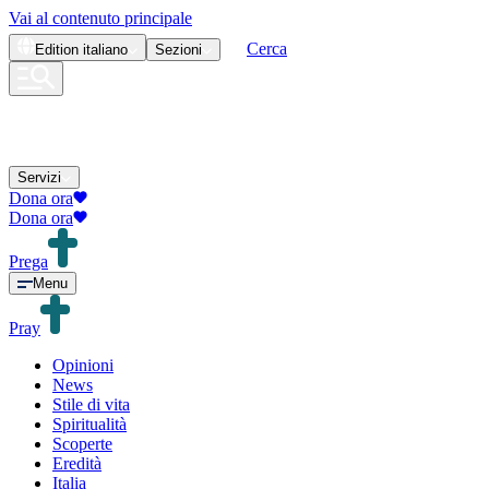
Vai al contenuto principale
Cerca
Edition
italiano
Sezioni
Servizi
Dona ora
Dona ora
Prega
Menu
Pray
Opinioni
News
Stile di vita
Spiritualità
Scoperte
Eredità
Italia