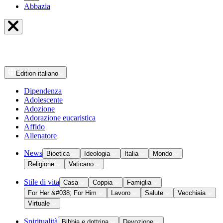
Abbazia
Edition
italiano
Dipendenza
Adolescente
Adozione
Adorazione eucaristica
Affido
Allenatore
News
Bioetica
Ideologia
Italia
Mondo
Religione
Vaticano
Stile di vita
Casa
Coppia
Famiglia
For Her &#038; For Him
Lavoro
Salute
Vecchiaia
Virtuale
Spiritualità
Bibbia e dottrina
Devozione