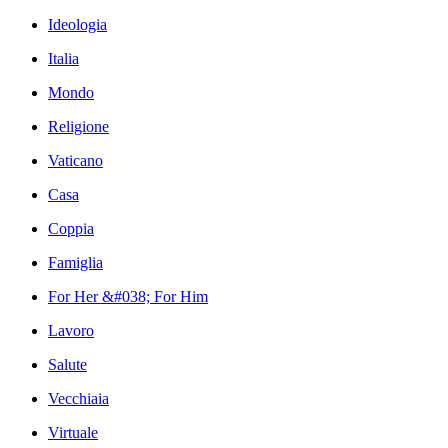
Ideologia
Italia
Mondo
Religione
Vaticano
Casa
Coppia
Famiglia
For Her &#038; For Him
Lavoro
Salute
Vecchiaia
Virtuale