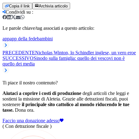
Copia il link
Archivia articolo
Condividi su
:
Le parole chiave/tag associati a questo articolo:
app
app della fede
bambini
PRECEDENTE
Nicholas Winton, lo Schindler inglese, un vero eroe
SUCCESSIVO
Sinodo sulla famiglia: quello dei vescovi non è
quello dei media
Ti piace il nostro contenuto?
Aiutaci a coprire i costi di produzione
degli articoli che leggi e
sostieni la missione di Aleteia. Grazie alle detrazioni fiscali, puoi
sostenere
il principale sito cattolico al mondo riducendo le tue
tasse.
Dona ora.
Faccio una donazione adesso
( Con detrazione fiscale )