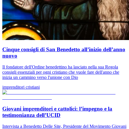
Cinque consigli di San Benedetto all’inizio dell’anno
nuovo
Il fondatore dell'Ordine benedettino ha lasciato nella sua Regola
consigli essenziali per ogni cristiano che vuole fare dell'anno che
inizia un cammino verso l'unione con Dio
imprenditori cristiani
Giovani imprenditori e cattolici: l’impegno e la
testimonianza dell’UCID
Intervista a Benedetto Delle Site, Presidente del Movimento Giovani