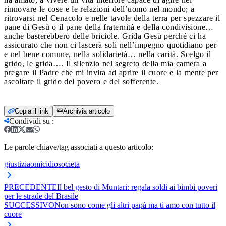
rinnovare le cose e le relazioni dell’uomo nel mondo; a
ritrovarsi nel Cenacolo e nelle tavole della terra per spezzare il
pane di Gesù o il pane della fraternità e della condivisione…
anche basterebbero delle briciole. Grida Gesù perché ci ha
assicurato che non ci lascerà soli nell’impegno quotidiano per
e nel bene comune, nella solidarietà… nella carità. Scelgo il
grido, le grida…. Il silenzio nel segreto della mia camera a
pregare il Padre che mi invita ad aprire il cuore e la mente per
ascoltare il grido del povero e del sofferente.
Copia il link
Archivia articolo
Condividi su
:
Le parole chiave/tag associati a questo articolo:
giustizia
omicidio
societa
PRECEDENTE
Il bel gesto di Muntari: regala soldi ai bimbi poveri
per le strade del Brasile
SUCCESSIVO
Non sono come gli altri papà ma ti amo con tutto il
cuore