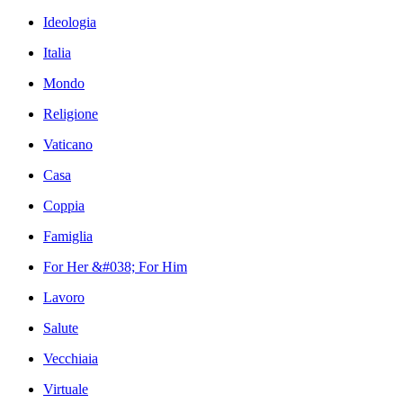
Ideologia
Italia
Mondo
Religione
Vaticano
Casa
Coppia
Famiglia
For Her &#038; For Him
Lavoro
Salute
Vecchiaia
Virtuale