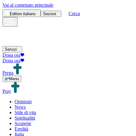
Vai al contenuto principale
Cerca
Edition
italiano
Sezioni
Servizi
Dona ora
Dona ora
Prega
Menu
Pray
Opinioni
News
Stile di vita
Spiritualità
Scoperte
Eredità
Italia