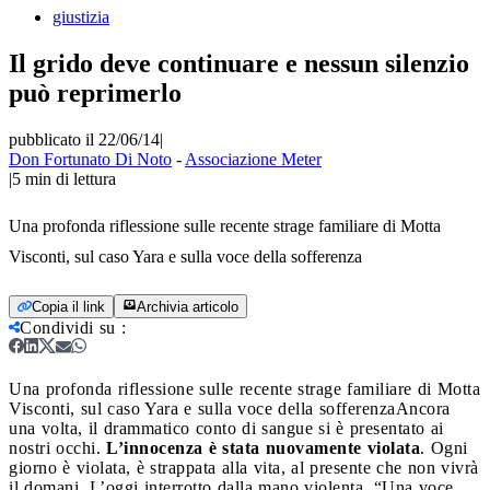
giustizia
Il grido deve continuare e nessun silenzio
può reprimerlo
pubblicato il 22/06/14
|
Don Fortunato Di Noto
-
Associazione Meter
|
5
min di lettura
Una profonda riflessione sulle recente strage familiare di Motta
Visconti, sul caso Yara e sulla voce della sofferenza
Copia il link
Archivia articolo
Condividi su
:
Una profonda riflessione sulle recente strage familiare di Motta
Visconti, sul caso Yara e sulla voce della sofferenza
Ancora
una volta, il drammatico conto di sangue si è presentato ai
nostri occhi.
L’innocenza è stata nuovamente violata
. Ogni
giorno è violata, è strappata alla vita, al presente che non vivrà
il domani. L’oggi interrotto dalla mano violenta. “Una voce,