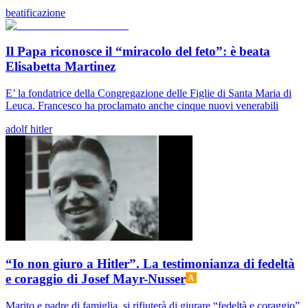
beatificazione
Il Papa riconosce il “miracolo del feto”: è beata
Elisabetta Martinez
E’ la fondatrice della Congregazione delle Figlie di Santa Maria di
Leuca. Francesco ha proclamato anche cinque nuovi venerabili
adolf hitler
“Io non giuro a Hitler”. La testimonianza di fedeltà
e coraggio di Josef Mayr-Nusser
Marito e padre di famiglia, si rifiuterà di giurare “fedeltà e coraggio”