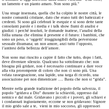
un lamento e un pianto amaro. Non sono più."
Una strage insensata, quella che ha colpito le nostre città, le
nostre comunità cristiane, dato che erano tutti dei battezzati e
credenti. Si sono già celebrati le esequie e si sono dette tante
consolanti parole e i media e i talk show fiumi di analisi e
giudizi: i perché insoluti, le domande inattese, l’analisi della
follia umana che elimina il presente e il futuro: i bambini, che
sono un peso, o ‘oggetti’ irraggiungibili della perversione
sessuale disumana; un non amore, anzi tutto l’opposto,
l’antitesi della bellezza dell’amore.
Non sono mai riuscito a capire il fatto che tutto, dopo i fatti,
deve diventare silenzio. Qualcuno ha sottolineato che: non
bisogna più gridare, non è necessario continuare a dare voce
alla vita prorompente di coloro che non ci sono più. Una
velata rassegnazione, una lapide, una targa di ricordo, una
associazione per non dimenticare …. Basta che non si “grida”.
Mentre nella grande tradizione del popolo della salvezza, il
popolo “gridava a Dio” durante la schiavitù, oppresso dal
nemico e dal male. Gridavano i piccoli e i poveri, gli schiavi e
i condannati ingiustamente, eccome se non gridavano: Signore
il mio grido sale a te, vieni in mio soccorso, gli oppressori