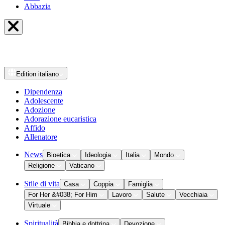
Abbazia
Edition
italiano
Dipendenza
Adolescente
Adozione
Adorazione eucaristica
Affido
Allenatore
News
Bioetica
Ideologia
Italia
Mondo
Religione
Vaticano
Stile di vita
Casa
Coppia
Famiglia
For Her &#038; For Him
Lavoro
Salute
Vecchiaia
Virtuale
Spiritualità
Bibbia e dottrina
Devozione