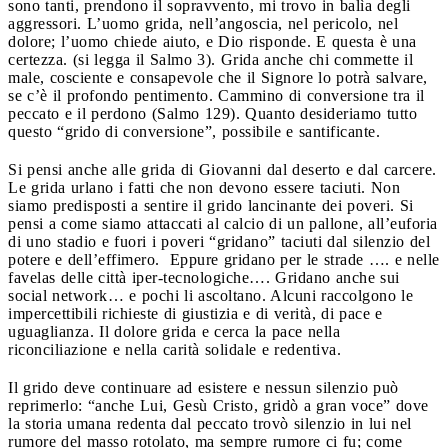
sono tanti, prendono il sopravvento, mi trovo in balìa degli
aggressori. L’uomo grida, nell’angoscia, nel pericolo, nel
dolore; l’uomo chiede aiuto, e Dio risponde. E questa è una
certezza. (si legga il Salmo 3). Grida anche chi commette il
male, cosciente e consapevole che il Signore lo potrà salvare,
se c’è il profondo pentimento. Cammino di conversione tra il
peccato e il perdono (Salmo 129). Quanto desideriamo tutto
questo “grido di conversione”, possibile e santificante.
Si pensi anche alle grida di Giovanni dal deserto e dal carcere.
Le grida urlano i fatti che non devono essere taciuti. Non
siamo predisposti a sentire il grido lancinante dei poveri. Si
pensi a come siamo attaccati al calcio di un pallone, all’euforia
di uno stadio e fuori i poveri “gridano” taciuti dal silenzio del
potere e dell’effimero. Eppure gridano per le strade …. e nelle
favelas delle città iper-tecnologiche…. Gridano anche sui
social network… e pochi li ascoltano. Alcuni raccolgono le
impercettibili richieste di giustizia e di verità, di pace e
uguaglianza. Il dolore grida e cerca la pace nella
riconciliazione e nella carità solidale e redentiva.
Il grido deve continuare ad esistere e nessun silenzio può
reprimerlo: “anche Lui, Gesù Cristo, gridò a gran voce” dove
la storia umana redenta dal peccato trovò silenzio in lui nel
rumore del masso rotolato, ma sempre rumore ci fu; come