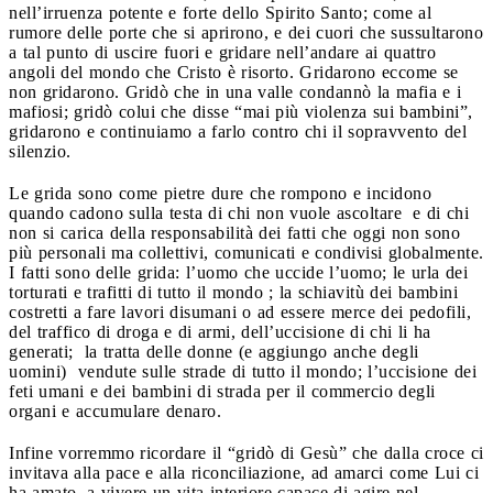
nell’irruenza potente e forte dello Spirito Santo; come al
rumore delle porte che si aprirono, e dei cuori che sussultarono
a tal punto di uscire fuori e gridare nell’andare ai quattro
angoli del mondo che Cristo è risorto. Gridarono eccome se
non gridarono. Gridò che in una valle condannò la mafia e i
mafiosi; gridò colui che disse “mai più violenza sui bambini”,
gridarono e continuiamo a farlo contro chi il sopravvento del
silenzio.
Le grida sono come pietre dure che rompono e incidono
quando cadono sulla testa di chi non vuole ascoltare e di chi
non si carica della responsabilità dei fatti che oggi non sono
più personali ma collettivi, comunicati e condivisi globalmente.
I fatti sono delle grida: l’uomo che uccide l’uomo; le urla dei
torturati e trafitti di tutto il mondo ; la schiavitù dei bambini
costretti a fare lavori disumani o ad essere merce dei pedofili,
del traffico di droga e di armi, dell’uccisione di chi li ha
generati; la tratta delle donne (e aggiungo anche degli
uomini) vendute sulle strade di tutto il mondo; l’uccisione dei
feti umani e dei bambini di strada per il commercio degli
organi e accumulare denaro.
Infine vorremmo ricordare il “gridò di Gesù” che dalla croce ci
invitava alla pace e alla riconciliazione, ad amarci come Lui ci
ha amato, a vivere un vita interiore capace di agire nel