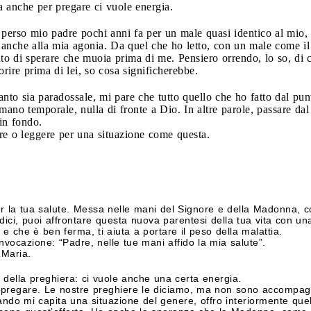
ma anche per pregare ci vuole energia.
 perso mio padre pochi anni fa per un male quasi identico al mio,
e anche alla mia agonia. Da quel che ho letto, con un male come il
to di sperare che muoia prima di me. Pensiero orrendo, lo so, di 
orire prima di lei, so cosa significherebbe.
nto sia paradossale, mi pare che tutto quello che ho fatto dal punt
ano temporale, nulla di fronte a Dio. In altre parole, passare dal
in fondo.
re o leggere per una situazione come questa.
i per la tua salute. Messa nelle mani del Signore e della Madonna,
ci, puoi affrontare questa nuova parentesi della tua vita con un
o e che è ben ferma, ti aiuta a portare il peso della malattia.
invocazione: “Padre, nelle tue mani affido la mia salute”.
 Maria.
o della preghiera: ci vuole anche una certa energia.
e pregare. Le nostre preghiere le diciamo, ma non sono accompag
o mi capita una situazione del genere, offro interiormente quel 