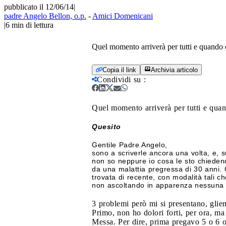
pubblicato il 12/06/14
|
padre Angelo Bellon, o.p.
-
Amici Domenicani
|
6
min di lettura
Quel momento arriverà per tutti e quando 
Copia il link
Archivia articolo
Condividi su
:
Quel momento arriverà per tutti e quan
Quesito
Gentile Padre Angelo,
sono a scriverle ancora una volta, e, 
non so neppure io cosa le sto chiedend
da una malattia pregressa di 30 anni. 
trovata di recente, con modalità tali
non ascoltando in apparenza nessuna 
3 problemi però mi si presentano, glien
Primo, non ho dolori forti, per ora, ma
Messa. Per dire, prima pregavo 5 o 6 o