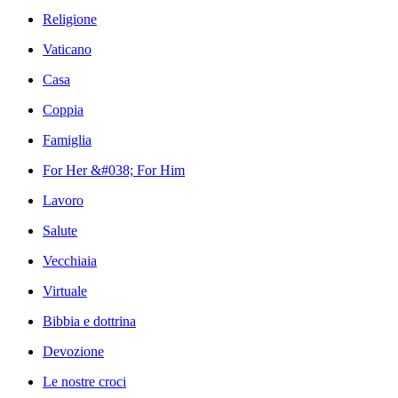
Religione
Vaticano
Casa
Coppia
Famiglia
For Her &#038; For Him
Lavoro
Salute
Vecchiaia
Virtuale
Bibbia e dottrina
Devozione
Le nostre croci