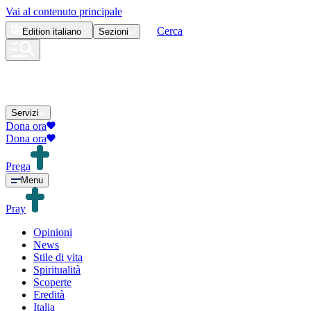
Vai al contenuto principale
Cerca
Edition
italiano
Sezioni
Servizi
Dona ora
Dona ora
Prega
Menu
Pray
Opinioni
News
Stile di vita
Spiritualità
Scoperte
Eredità
Italia