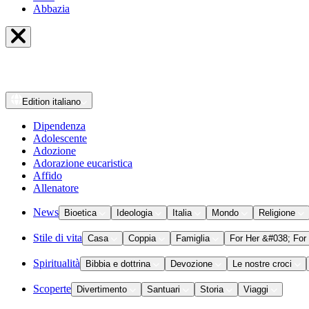
Abbazia
Edition
italiano
Dipendenza
Adolescente
Adozione
Adorazione eucaristica
Affido
Allenatore
News
Bioetica
Ideologia
Italia
Mondo
Religione
Stile di vita
Casa
Coppia
Famiglia
For Her &#038; For
Spiritualità
Bibbia e dottrina
Devozione
Le nostre croci
Scoperte
Divertimento
Santuari
Storia
Viaggi