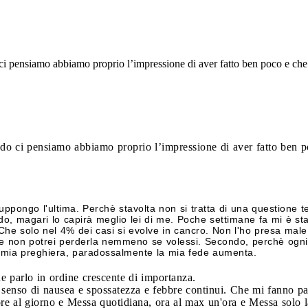
ci pensiamo abbiamo proprio l’impressione di aver fatto ben poco e che
do ci pensiamo abbiamo proprio l’impressione di aver fatto ben p
suppongo l'ultima. Perchè stavolta non si tratta di una questione
o, magari lo capirà meglio lei di me. Poche settimane fa mi è st
Che solo nel 4% dei casi si evolve in cancro. Non l'ho presa male,
 che non potrei perderla nemmeno se volessi. Secondo, perchè ogn
mia preghiera, paradossalmente la mia fede aumenta.
e parlo in ordine crescente di importanza.
 senso di nausea e spossatezza e febbre continui. Che mi fanno pas
re al giorno e Messa quotidiana, ora al max un'ora e Messa solo l