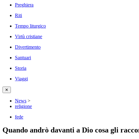
Preghiera
Riti
Tempo liturgico
Virtù cristiane
Divertimento
Santuari
Storia
Viaggi
✕
News
>
religione
fede
Quando andrò davanti a Dio cosa gli racco