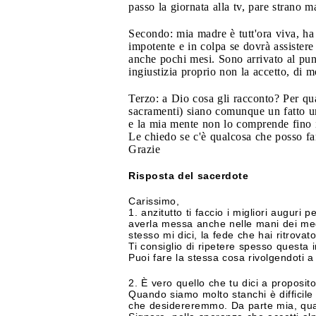
passo la giornata alla tv, pare strano 
Secondo: mia madre è tutt'ora viva, ha
impotente e in colpa se dovrà assister
anche pochi mesi. Sono arrivato al pun
ingiustizia proprio non la accetto, di m
Terzo: a Dio cosa gli racconto? Per qua
sacramenti) siano comunque un fatto um
e la mia mente non lo comprende fino 
Le chiedo se c'è qualcosa che posso fa
Grazie
Risposta del sacerdote
Carissimo,
1. anzitutto ti faccio i migliori augur
averla messa anche nelle mani dei medi
stesso mi dici, la fede che hai ritrovat
Ti consiglio di ripetere spesso questa 
Puoi fare la stessa cosa rivolgendoti a
2. È vero quello che tu dici a proposit
Quando siamo molto stanchi è difficil
che desidereremmo. Da parte mia, quand