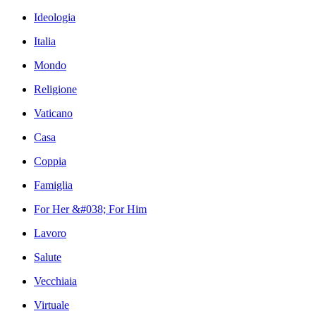
Ideologia
Italia
Mondo
Religione
Vaticano
Casa
Coppia
Famiglia
For Her &#038; For Him
Lavoro
Salute
Vecchiaia
Virtuale