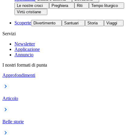
Le nostre croci
Preghiera
Riti
Tempo liturgico
Virtù cristiane
Scoperte
Divertimento
Santuari
Storia
Viaggi
Servizi
Newsletter
Applicazione
Annuncio
I nostri formati di punta
Approfondimenti
Articolo
Belle storie