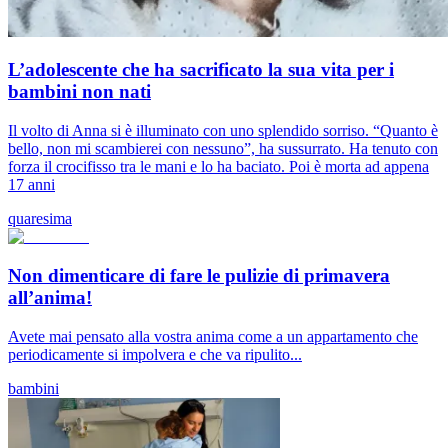
L’adolescente che ha sacrificato la sua vita per i
bambini non nati
Il volto di Anna si è illuminato con uno splendido sorriso. “Quanto è
bello, non mi scambierei con nessuno”, ha sussurrato. Ha tenuto con
forza il crocifisso tra le mani e lo ha baciato. Poi è morta ad appena
17 anni
quaresima
Non dimenticare di fare le pulizie di primavera
all’anima!
Avete mai pensato alla vostra anima come a un appartamento che
periodicamente si impolvera e che va ripulito...
bambini