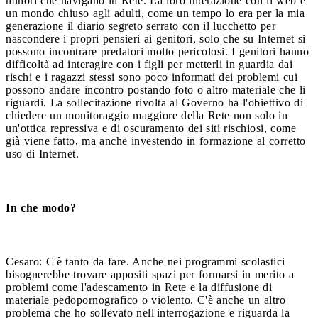
minori che navigano in Rete. La loro interazione con il web è
un mondo chiuso agli adulti, come un tempo lo era per la mia
generazione il diario segreto serrato con il lucchetto per
nascondere i propri pensieri ai genitori, solo che su Internet si
possono incontrare predatori molto pericolosi. I genitori hanno
difficoltà ad interagire con i figli per metterli in guardia dai
rischi e i ragazzi stessi sono poco informati dei problemi cui
possono andare incontro postando foto o altro materiale che li
riguardi. La sollecitazione rivolta al Governo ha l'obiettivo di
chiedere un monitoraggio maggiore della Rete non solo in
un'ottica repressiva e di oscuramento dei siti rischiosi, come
già viene fatto, ma anche investendo in formazione al corretto
uso di Internet.
In che modo?
Cesaro: C'è tanto da fare. Anche nei programmi scolastici
bisognerebbe trovare appositi spazi per formarsi in merito a
problemi come l'adescamento in Rete e la diffusione di
materiale pedopornografico o violento. C'è anche un altro
problema che ho sollevato nell'interrogazione e riguarda la