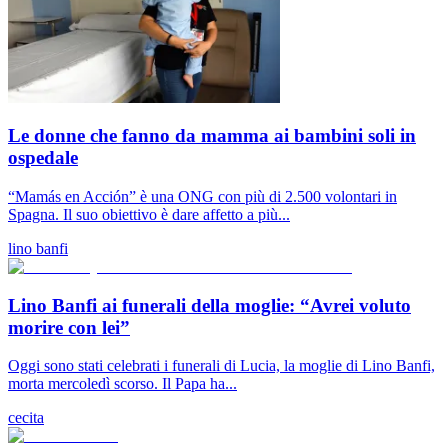
Le donne che fanno da mamma ai bambini soli in
ospedale
“Mamás en Acción” è una ONG con più di 2.500 volontari in
Spagna. Il suo obiettivo è dare affetto a più...
lino banfi
Lino Banfi ai funerali della moglie: “Avrei voluto
morire con lei”
Oggi sono stati celebrati i funerali di Lucia, la moglie di Lino Banfi,
morta mercoledì scorso. Il Papa ha...
cecita