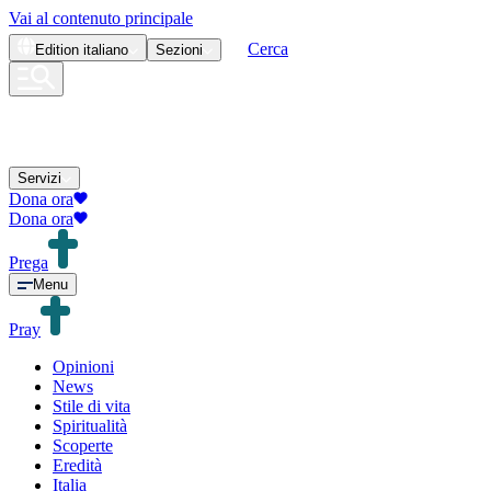
Vai al contenuto principale
Cerca
Edition
italiano
Sezioni
Servizi
Dona ora
Dona ora
Prega
Menu
Pray
Opinioni
News
Stile di vita
Spiritualità
Scoperte
Eredità
Italia