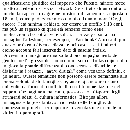
qualificazione giuridica del rapporto che l'utente minore mette
in atto accedendo ai social network. Se si tratta di un contratto,
poichè la capacità di agire nel nostro ordinamento si acquista a
18 anni, come può essere messo in atto da un minore? Oggi,
ancora, l'età minima richiesta per creare un profilo è 13 anni,
ma può un ragazzo di quell'età rendersi conto delle
implicazioni che potrà avere sulla sua privacy e sulla sua
immagine l'adesione, per esempio, a Facebook? Ancora di più
questo problema diventa rilevante nel caso in cui i minori
creino account falsi inserendo date di nascita fittizie.
Dovremmo immaginare una sorta di accompagnamento dei
genitori nell'ingresso dei minori in un social. Tuttavia qui entra
in gioco la grande differenza di conoscenza dell'ambiente
digitale tra i ragazzi, "nativi digitali" come vengono definiti, e
gli adulti. Queste tematiche non possono essere demandate alla
buona volontà delle famiglie che, anche quando non siano
coinvolte da forme di conflittualità o di frammentazione dei
rapporti che oggi non mancano, possono non disporre degli
strumenti adatti di cultura informatica. Bisogna allora
immaginare la possibilità, su richiesta delle famiglie, di
connessioni protette per impedire la veicolazione di contenuti
violenti o pornografici.