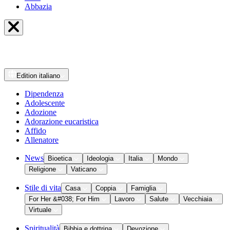
Abbazia
Edition
italiano
Dipendenza
Adolescente
Adozione
Adorazione eucaristica
Affido
Allenatore
News
Bioetica
Ideologia
Italia
Mondo
Religione
Vaticano
Stile di vita
Casa
Coppia
Famiglia
For Her &#038; For Him
Lavoro
Salute
Vecchiaia
Virtuale
Spiritualità
Bibbia e dottrina
Devozione