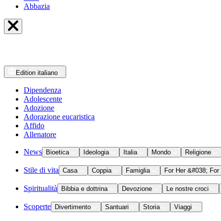
Abbazia
Edition
italiano
Dipendenza
Adolescente
Adozione
Adorazione eucaristica
Affido
Allenatore
News
Bioetica
Ideologia
Italia
Mondo
Religione
Stile di vita
Casa
Coppia
Famiglia
For Her &#038; For
Spiritualità
Bibbia e dottrina
Devozione
Le nostre croci
Scoperte
Divertimento
Santuari
Storia
Viaggi