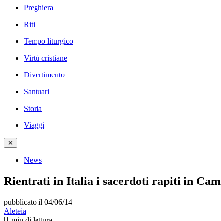
Preghiera
Riti
Tempo liturgico
Virtù cristiane
Divertimento
Santuari
Storia
Viaggi
✕
News
Rientrati in Italia i sacerdoti rapiti in Ca
pubblicato il 04/06/14
|
Aleteia
|
1
min di lettura