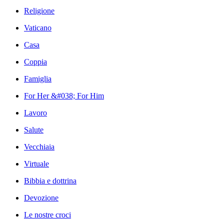
Religione
Vaticano
Casa
Coppia
Famiglia
For Her &#038; For Him
Lavoro
Salute
Vecchiaia
Virtuale
Bibbia e dottrina
Devozione
Le nostre croci