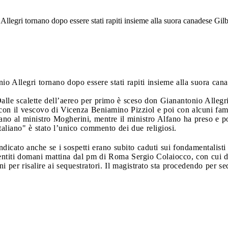
gri tornano dopo essere stati rapiti insieme alla suora canadese Gilber
Allegri tornano dopo essere stati rapiti insieme alla suora canad
 Dalle scalette dell’aereo per primo è sceso don Gianantonio Alleg
n il vescovo di Vicenza Beniamino Pizziol e poi con alcuni familia
mano al ministro Mogherini, mentre il ministro Alfano ha preso e p
taliano" è stato l’unico commento dei due religiosi.
endicato anche se i sospetti erano subito caduti sui fondamentali
entiti domani mattina dal pm di Roma Sergio Colaiocco, con cui
ni per risalire ai sequestratori. Il magistrato sta procedendo per se