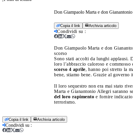
Don Giampaolo Marta e don Gianantonio Alle
Copia il link
Archivia articolo
Condividi su
:
Don Giampaolo Marta e don Gianantonio 
scorso
Sono stati accolti da lunghi applausi.
loro l’abbraccio caloroso e commosso co
scorso 4 aprile
, hanno poi stretto la 
bene, stiamo bene. Grazie al governo i
Il loro sequestro non era mai stato riv
Marta e Gianantonio Allegri saranno s
del loro rapimento
e fornire indicazio
terrorismo.
Copia il link
Archivia articolo
Condividi su
: