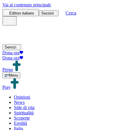
Vai al contenuto principale
Cerca
Edition
italiano
Sezioni
Servizi
Dona ora
Dona ora
Prega
Menu
Pray
Opinioni
News
Stile di vita
Spiritualità
Scoperte
Eredità
Italia