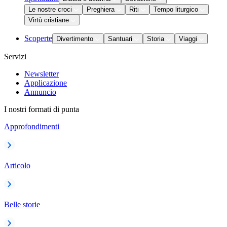
Le nostre croci
Preghiera
Riti
Tempo liturgico
Virtù cristiane
Scoperte
Divertimento
Santuari
Storia
Viaggi
Servizi
Newsletter
Applicazione
Annuncio
I nostri formati di punta
Approfondimenti
Articolo
Belle storie