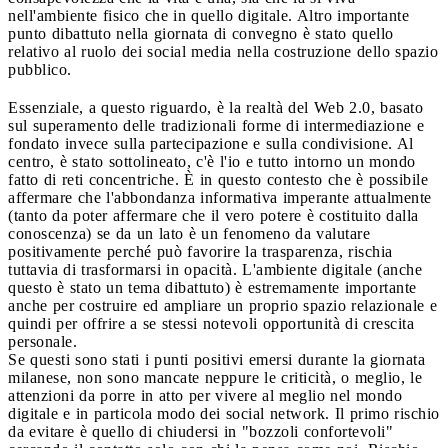
nell'ambiente fisico che in quello digitale. Altro importante
punto dibattuto nella giornata di convegno è stato quello
relativo al ruolo dei social media nella costruzione dello spazio
pubblico.
Essenziale, a questo riguardo, è la realtà del Web 2.0, basato
sul superamento delle tradizionali forme di intermediazione e
fondato invece sulla partecipazione e sulla condivisione. Al
centro, è stato sottolineato, c'è l'io e tutto intorno un mondo
fatto di reti concentriche. È in questo contesto che è possibile
affermare che l'abbondanza informativa imperante attualmente
(tanto da poter affermare che il vero potere è costituito dalla
conoscenza) se da un lato è un fenomeno da valutare
positivamente perché può favorire la trasparenza, rischia
tuttavia di trasformarsi in opacità. L'ambiente digitale (anche
questo è stato un tema dibattuto) è estremamente importante
anche per costruire ed ampliare un proprio spazio relazionale e
quindi per offrire a se stessi notevoli opportunità di crescita
personale.
Se questi sono stati i punti positivi emersi durante la giornata
milanese, non sono mancate neppure le criticità, o meglio, le
attenzioni da porre in atto per vivere al meglio nel mondo
digitale e in particola modo dei social network. Il primo rischio
da evitare è quello di chiudersi in "bozzoli confortevoli"