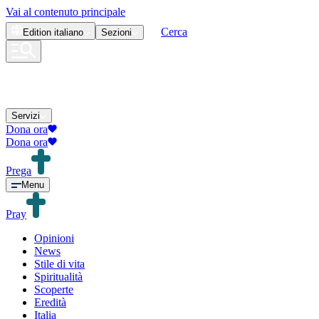
Vai al contenuto principale
Cerca
Edition
italiano
Sezioni
Servizi
Dona ora
Dona ora
Prega
Menu
Pray
Opinioni
News
Stile di vita
Spiritualità
Scoperte
Eredità
Italia