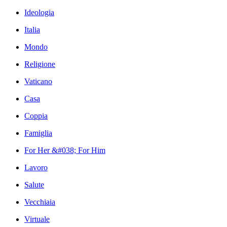
Ideologia
Italia
Mondo
Religione
Vaticano
Casa
Coppia
Famiglia
For Her &#038; For Him
Lavoro
Salute
Vecchiaia
Virtuale