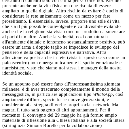
cercando il contatto solo con chi la pensa come noi. Rischio
presente anche nella vita fisica ma che rischia di essere
ampliato in quella digitale. Altro rischio da evitare è quello di
considerare la rete unicamente come un mezzo per fare
proselitismo. È essenziale, invece, proporre uno stile di vita
che sia il più possibile coinvolgente e condivisibile evitando
anche che la religione sia vista come un prodotto da smerciare
al pari di un altro. Anche la velocità, così connaturata
all'ambiente digitale e fenomeno sostanzialmente positivo, può
essere un'arma a doppio taglio se impedisce lo sviluppo del
pensiero e della capacità espressiva e narrativa. Altra
attenzione va posta a che in rete (vista in questo caso come un
palcoscenico) non emerga unicamente l'aspetto emozionale e
narcisistico, visto che siamo noi stessi i manager della nostra
identità sociale.
Se un appunto può essere fatto all'interessantissima giornata
milanese, è di aver trascurato completamente il mondo della
messaggistica, in particolare applicazioni tipo
WhatsApp
, così
ampiamente diffuse, specie tra le nuove generazioni, e
considerate alla stregua di veri e propri social network. Ma
magari il tutto sarà oggetto di altri appuntamenti. Per il
momento, il convegno del 29 maggio ha già fornito ampio
materiale di riflessione alla Chiesa italiana e alla società intera.
(si ringrazia Simona Borello per la collaborazione)