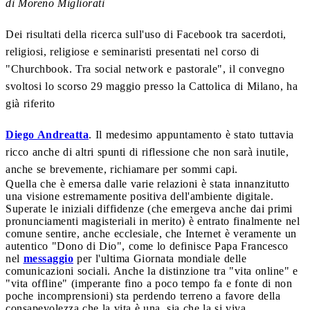
di Moreno Migliorati
Dei risultati della ricerca sull'uso di Facebook tra sacerdoti,
religiosi, religiose e seminaristi presentati nel corso di
"Churchbook. Tra social network e pastorale", il convegno
svoltosi lo scorso 29 maggio presso la Cattolica di Milano, ha
già riferito
Diego Andreatta
. Il medesimo appuntamento è stato tuttavia
ricco anche di altri spunti di riflessione che non sarà inutile,
anche se brevemente, richiamare per sommi capi.
Quella che è emersa dalle varie relazioni è stata innanzitutto
una visione estremamente positiva dell'ambiente digitale.
Superate le iniziali diffidenze (che emergeva anche dai primi
pronunciamenti magisteriali in merito) è entrato finalmente nel
comune sentire, anche ecclesiale, che Internet è veramente un
autentico "Dono di Dio", come lo definisce Papa Francesco
nel
messaggio
per l'ultima Giornata mondiale delle
comunicazioni sociali. Anche la distinzione tra "vita online" e
"vita offline" (imperante fino a poco tempo fa e fonte di non
poche incomprensioni) sta perdendo terreno a favore della
consapevolezza che la vita è una, sia che la si viva