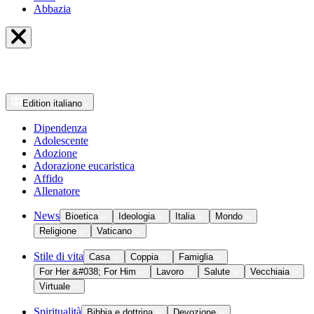
Abbazia
Edition
italiano
Dipendenza
Adolescente
Adozione
Adorazione eucaristica
Affido
Allenatore
News
Bioetica
Ideologia
Italia
Mondo
Religione
Vaticano
Stile di vita
Casa
Coppia
Famiglia
For Her &#038; For Him
Lavoro
Salute
Vecchiaia
Virtuale
Spiritualità
Bibbia e dottrina
Devozione