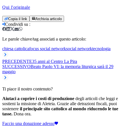
Qui l'originale
Copia il link
Archivia articolo
Condividi su
:
Le parole chiave/tag associati a questo articolo:
chiesa cattolica
focus social network
social network
tecnologia
PRECEDENTE
35 anni al Centro La Pira
SUCCESSIVO
Beato Paolo VI: la memoria liturgica sarà il 29
maggio
Ti piace il nostro contenuto?
Aiutaci a coprire i costi di produzione
degli articoli che leggi e
sostieni la missione di Aleteia. Grazie alle detrazioni fiscali, puoi
sostenere
il principale sito cattolico al mondo riducendo le tue
tasse.
Dona ora.
Faccio una donazione adesso