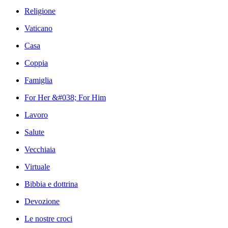
Religione
Vaticano
Casa
Coppia
Famiglia
For Her &#038; For Him
Lavoro
Salute
Vecchiaia
Virtuale
Bibbia e dottrina
Devozione
Le nostre croci