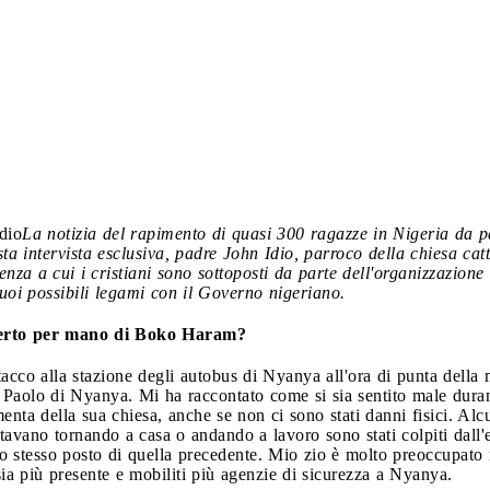
Idio
La notizia del rapimento di quasi 300 ragazze in Nigeria da 
ta intervista esclusiva, padre John Idio, parroco della chiesa cat
lenza a cui i cristiani sono sottoposti da parte dell'organizzazion
suoi possibili legami con il Governo nigeriano.
ferto per mano di Boko Haram?
cco alla stazione degli autobus di Nyanya all'ora di punta della 
 e Paolo di Nyanya. Mi ha raccontato come si sia sentito male dura
enta della sua chiesa, anche se non ci sono stati danni fisici. Alc
tavano tornando a casa o andando a lavoro sono stati colpiti dall'e
 stesso posto di quella precedente. Mio zio è molto preoccupato
ia più presente e mobiliti più agenzie di sicurezza a Nyanya.