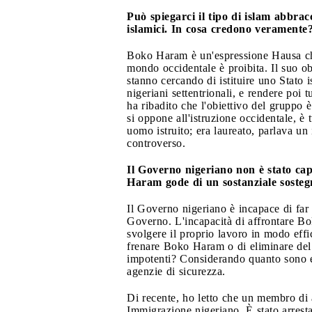
Può spiegarci il tipo di islam abbr
islamici. In cosa credono veramente
Boko Haram è un'espressione Hausa che 
mondo occidentale è proibita. Il suo ob
stanno cercando di istituire uno Stato i
nigeriani settentrionali, e rendere po
ha ribadito che l'obiettivo del gruppo è
si oppone all'istruzione occidentale, è
uomo istruito; era laureato, parlava u
controverso.
Il Governo nigeriano non è stato cap
Haram gode di un sostanziale sosteg
Il Governo nigeriano è incapace di far
Governo. L'incapacità di affrontare Bo
svolgere il proprio lavoro in modo effi
frenare Boko Haram o di eliminare del 
impotenti? Considerando quanto sono ef
agenzie di sicurezza.
Di recente, ho letto che un membro d
Immigrazione nigeriano. È stato arrestat