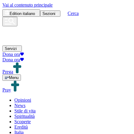
Vai al contenuto principale
Cerca
Edition
italiano
Sezioni
Servizi
Dona ora
Dona ora
Prega
Menu
Pray
Opinioni
News
Stile di vita
Spiritualità
Scoperte
Eredità
Italia