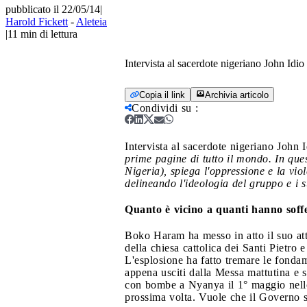
pubblicato il 22/05/14
|
Harold Fickett
-
Aleteia
|
11
min di lettura
Intervista al sacerdote nigeriano John Idio
Copia il link
Archivia articolo
Condividi su
:
Intervista al sacerdote nigeriano John 
prime pagine di tutto il mondo. In ques
Nigeria), spiega l'oppressione e la vio
delineando l'ideologia del gruppo e i 
Quanto è vicino a quanti hanno sof
Boko Haram ha messo in atto il suo atta
della chiesa cattolica dei Santi Pietro
L'esplosione ha fatto tremare le fondam
appena usciti dalla Messa mattutina e s
con bombe a Nyanya il 1° maggio nello
prossima volta. Vuole che il Governo s