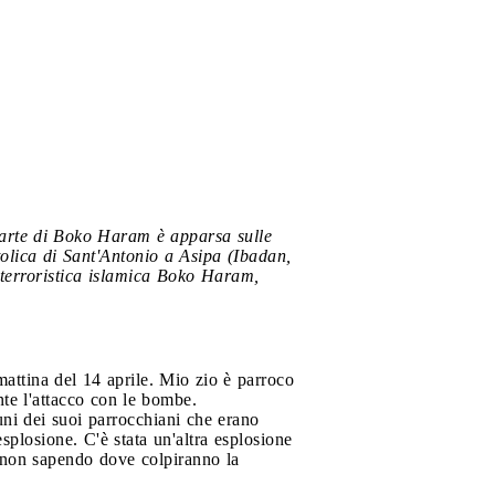
parte di Boko
Haram è apparsa sulle
tolica di Sant'Antonio a Asipa (Ibadan,
e terroristica islamica Boko Haram,
mattina del 14 aprile. Mio zio è parroco
nte l'attacco con le bombe.
uni dei suoi parrocchiani che erano
splosione. C'è stata un'altra esplosione
 non sapendo dove colpiranno la