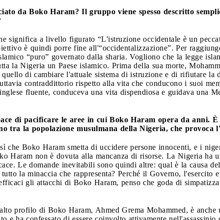
acciato da Boko Haram? Il gruppo viene spesso descritto sempl
?
significa a livello figurato “L'istruzione occidentale è un peccat
iettivo è quindi porre fine all'“occidentalizzazione”. Per raggiung
slamico “puro” governato dalla sharia. Vogliono che la legge islami
i tutta la Nigeria un Paese islamico. Prima della sua morte, Moha
 quello di cambiare l'attuale sistema di istruzione e di rifiutare 
 tuttavia contraddittorio rispetto alla vita che conducono i suoi
n inglese fluente, conduceva una vita dispendiosa e guidava una M
ace di pacificare le aree in cui
Boko Haram opera da
anni. È
no tra la popolazione musulmana della Nigeria, che provoca l
 sì che Boko Haram smetta di uccidere persone innocenti, e i niger
ko Haram non è dovuta alla mancanza di risorse. La Nigeria ha un
cace. Le domande inevitabili sono quindi altre: qual è la causa dell
tutto la minaccia che rappresenta? Perché il Governo, l'esercito e
ficaci gli attacchi di Boko Haram, penso che goda di simpatizzant
i alto profilo di Boko Haram, Ahmed Grema Mohammed, è anche un
o e ha confessato di essere coinvolto attivamente nell'assassinio di