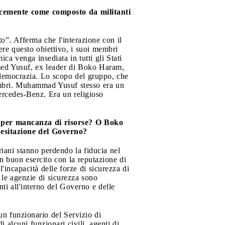
icemente come composto da militanti
o”. Afferma che l'interazione con il
ere questo obiettivo, i suoi membri
ca venga insediata in tutti gli Stati
mmed Yusuf, ex leader di Boko Haram,
la democrazia. Lo scopo del gruppo, che
 membri. Muhammad Yusuf stesso era un
ercedes-Benz. Era un religioso
 per mancanza di risorse? O Boko
'esitazione del Governo?
iani stanno perdendo la fiducia nel
 buon esercito con la reputazione di
'incapacità delle forze di sicurezza di
 le agenzie di sicurezza sono
i all'interno del Governo e delle
 funzionario del Servizio di
 alcuni funzionari civili, agenti di