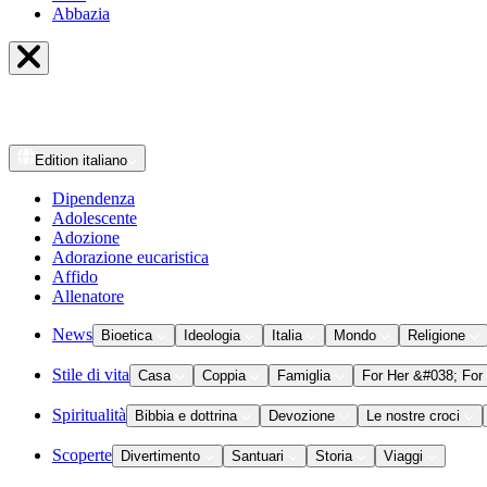
Abbazia
Edition
italiano
Dipendenza
Adolescente
Adozione
Adorazione eucaristica
Affido
Allenatore
News
Bioetica
Ideologia
Italia
Mondo
Religione
Stile di vita
Casa
Coppia
Famiglia
For Her &#038; For
Spiritualità
Bibbia e dottrina
Devozione
Le nostre croci
Scoperte
Divertimento
Santuari
Storia
Viaggi