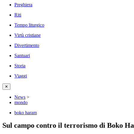
Preghiera
Riti
Tempo liturgico
Virtù cristiane
Divertimento
Santuari
Storia
Viaggi
✕
News
>
mondo
boko haram
Sul campo contro il terrorismo di Boko H