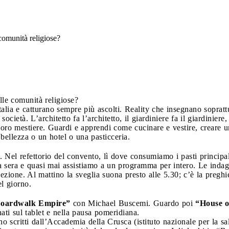
comunità religiose?
lle comunità religiose?
alia e catturano sempre più ascolti. Reality che insegnano sopratt
cietà. L’architetto fa l’architetto, il giardiniere fa il giardiniere, 
oro mestiere. Guardi e apprendi come cucinare e vestire, creare un 
 bellezza o un hotel o una pasticceria.
 Nel refettorio del convento, lì dove consumiamo i pasti principal
a sera e quasi mai assistiamo a un programma per intero. Le indag
cezione. Al mattino la sveglia suona presto alle 5.30; c’è la preghi
l giorno.
oardwalk Empire”
con Michael Buscemi. Guardo poi
“House o
onati sul tablet e nella pausa pomeridiana.
o scritti dall’Accademia della Crusca (istituto nazionale per la sa