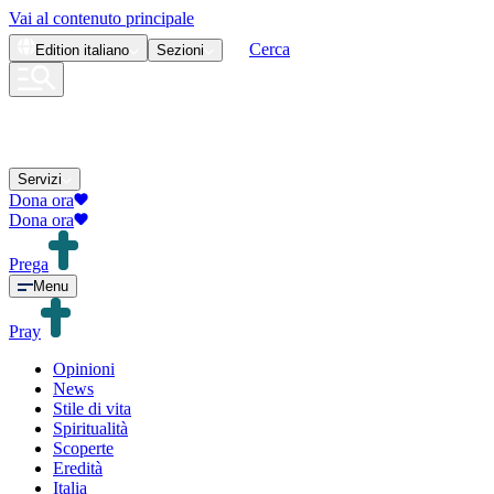
Vai al contenuto principale
Cerca
Edition
italiano
Sezioni
Servizi
Dona ora
Dona ora
Prega
Menu
Pray
Opinioni
News
Stile di vita
Spiritualità
Scoperte
Eredità
Italia