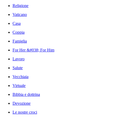
Religione
Vaticano
Casa
Coppia
Famiglia
For Her &#038; For Him
Lavoro
Salute
Vecchiaia
Virtuale
Bibbia e dottrina
Devozione
Le nostre croci