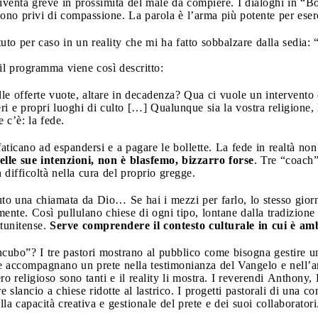
diventa greve in prossimità del male da compiere. I dialoghi in 
no privi di compassione. La parola è l’arma più potente per esercita
to per caso in un reality che mi ha fatto sobbalzare dalla sedia:
 il programma viene così descritto:
lle offerte vuote, altare in decadenza? Qua ci vuole un intervento 
eri e propri luoghi di culto […] Qualunque sia la vostra religione, 
 c’è: la fede.
aticano ad espandersi e a pagare le bollette. La fede in realtà non
lle sue intenzioni, non è blasfemo, bizzarro forse
. Tre “coach”
 difficoltà nella cura del proprio gregge.
uto una chiamata da Dio… Se hai i mezzi per farlo, lo stesso giorn
te. Così pullulano chiese di ogni tipo, lontane dalla tradizione cat
atunitense.
Serve comprendere il contesto culturale in cui è ambi
incubo”? I tre pastori mostrano al pubblico come bisogna gestire u
 accompagnano un prete nella testimonianza del Vangelo e nell’amm
ero religioso sono tanti e il reality li mostra. I reverendi Anthony,
slancio a chiese ridotte al lastrico. I progetti pastorali di una co
lla capacità creativa e gestionale del prete e dei suoi collaboratori