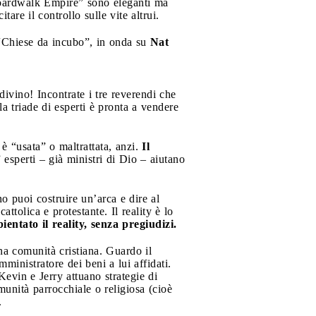
“Boardwalk Empire” sono eleganti ma
re il controllo sulle vite altrui.
 “Chiese da incubo”, in onda su
Nat
divino! Incontrate i tre reverendi che
la triade di esperti è pronta a vendere
 è “usata” o maltrattata, anzi.
Il
 esperti – già ministri di Dio – aiutano
o puoi costruire un’arca e dire al
tolica e protestante. Il reality è lo
entato il reality, senza pregiudizi.
na comunità cristiana. Guardo il
inistratore dei beni a lui affidati.
 Kevin e Jerry attuano strategie di
munità parrocchiale o religiosa (cioè
.