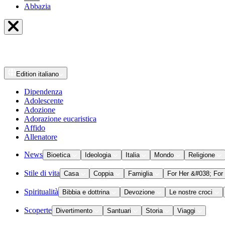
Abbazia
Edition
italiano
Dipendenza
Adolescente
Adozione
Adorazione eucaristica
Affido
Allenatore
News
Bioetica
Ideologia
Italia
Mondo
Religione
Stile di vita
Casa
Coppia
Famiglia
For Her &#038; For
Spiritualità
Bibbia e dottrina
Devozione
Le nostre croci
Scoperte
Divertimento
Santuari
Storia
Viaggi