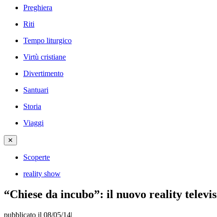
Preghiera
Riti
Tempo liturgico
Virtù cristiane
Divertimento
Santuari
Storia
Viaggi
✕
Scoperte
reality show
“Chiese da incubo”: il nuovo reality televis
pubblicato il 08/05/14
|