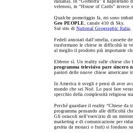
italiana). In “Gomorra” il napoletano 
velenosi, in “House of Cards” invece so
Qualche pomeriggio fa, mi sono imbattu
Geo PEOPLE
, canale 410 di Sky.
Sul sito di
National Geographic Italia
,
Fedeli annoiati dall’omelia, cassette de
trasformano le chiese in difficoltà in v
al meglio il prodotto più importante che
Ebbene sì. Un reality sulle chiese che f
programma televisivo pare sincero ne
pastori delle nuove chiese americane in
In America ti svegli e pensi di aver av
mondo che sei Noè. Lo puoi fare veramen
specchio della complessità religiosa st
Perché guardare il reality “Chiese da 
programma pensando alle difficoltà che
Gli ostacoli nell’esercizio di un minist
marketing e di comunicazione per ridare 
gestita da monaci o frati) si fondano su