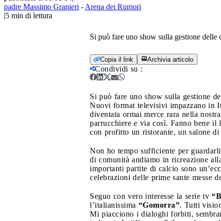
padre Massimo Granieri
-
Arena dei Rumori
|
5
min di lettura
Si può fare uno show sulla gestione delle 
Copia il link
Archivia articolo
Condividi su
:
Si può fare uno show sulla gestione de
Nuovi format televisivi impazzano in It
diventata ormai merce rara nella nostra so
parrucchiere e via così. Fanno bene il l
con profitto un ristorante, un salone di
Non ho tempo sufficiente per guardarli.
di comunità andiamo in ricreazione all
importanti partite di calcio sono un’ec
celebrazioni delle prime sante messe de
Seguo con vero interesse la serie tv
“B
l’italianissima
“Gomorra”
. Tutti visi
Mi piacciono i dialoghi forbiti, sembran