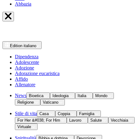
Abbazia
Edition
italiano
Dipendenza
Adolescente
Adozione
Adorazione eucaristica
Affido
Allenatore
News
Bioetica
Ideologia
Italia
Mondo
Religione
Vaticano
Stile di vita
Casa
Coppia
Famiglia
For Her &#038; For Him
Lavoro
Salute
Vecchiaia
Virtuale
Spiritualità
Bibbia e dottrina
Devozione