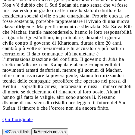
Non v’è dubbio che il Sud Sudan sia nato senza che vi fosse
una leadership in grado di affermare lo stato di diritto e la
cosiddetta società civile è stata emarginata. Proprio questa, se
fosse sostenuta, potrebbe rappresentare il vivaio di una nuova
classe dirigente. Ma per il momento è silenziata. Sia Salva Kiir
che Machar, inutile nasconderselo, hanno le loro responsabilità
a riguardo. Quest’ultimo, in particolare, durante la guerra
civile contro il governo di Khartoum, durata oltre 20 anni,
cambiò più volte schieramento e fu accusato da più parti di
corruzione. Il dato comunque più inquietante è
l’internazionalizzazione del conflitto. Il governo di Juba ha
stretto un’alleanza con Kampala e alcune componenti dei
movimenti armati darfuriani, mentre gli uomini di Machar,
oltre che massacrare la povera gente, stanno terrorizzando i
tecnici delle compagnie petrolifere che operano nei pressi di
Bentiu – soprattutto cinesi, indonesiani e russi – minacciandoli
di morte se decideranno di rimanere al loro posto. Alcuni
hanno già fatto le valigie, altri sono ancora lì. Nessuno
dispone di una sfera di cristallo per leggere il futuro del Sud
Sudan, il timore è che l’orrore non sia ancora finito.
Qui l’originale
Copia il link
Archivia articolo