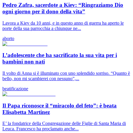
Pedro Zafra, sacerdote a Kiev: “Ringraziamo Dio
ogni giorno per il dono della vita”
Lavora a Kiev da 10 anni, e in questo anno di guerra ha aperto le
porte della sua parrocchia a chiunque ne...
aborto
L’adolescente che ha sacrificato la sua vita per i
bambini non nati
Il volto di Anna si è illuminato con uno splendido sorriso. “Quanto è
bello, non mi scambierei con nessuno”,...
beatificazione
Il Papa riconosce il “miracolo del feto”: è beata
Elisabetta Martinez
E’ la fondatrice della Congregazione delle Figlie di Santa Maria di
Leuca. Francesco ha proclamato anche...