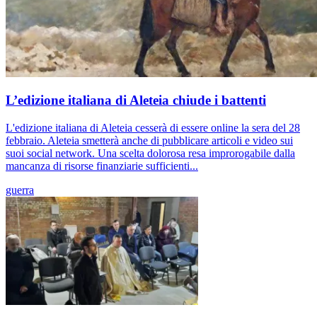
L’edizione italiana di Aleteia chiude i battenti
L'edizione italiana di Aleteia cesserà di essere online la sera del 28
febbraio. Aleteia smetterà anche di pubblicare articoli e video sui
suoi social network. Una scelta dolorosa resa improrogabile dalla
mancanza di risorse finanziarie sufficienti...
guerra