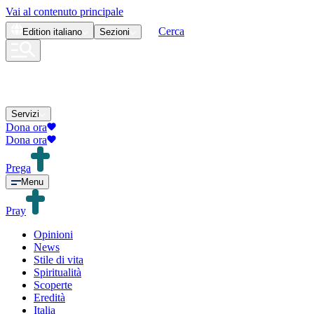
Vai al contenuto principale
Cerca
Edition
italiano
Sezioni
Servizi
Dona ora
Dona ora
Prega
Menu
Pray
Opinioni
News
Stile di vita
Spiritualità
Scoperte
Eredità
Italia