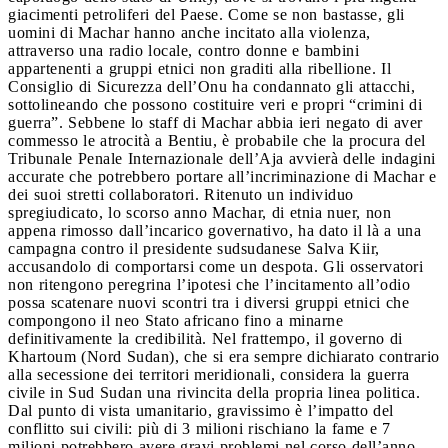
giacimenti petroliferi del Paese. Come se non bastasse, gli
uomini di Machar hanno anche incitato alla violenza,
attraverso una radio locale, contro donne e bambini
appartenenti a gruppi etnici non graditi alla ribellione. Il
Consiglio di Sicurezza dell’Onu ha condannato gli attacchi,
sottolineando che possono costituire veri e propri “crimini di
guerra”. Sebbene lo staff di Machar abbia ieri negato di aver
commesso le atrocità a Bentiu, è probabile che la procura del
Tribunale Penale Internazionale dell’Aja avvierà delle indagini
accurate che potrebbero portare all’incriminazione di Machar e
dei suoi stretti collaboratori. Ritenuto un individuo
spregiudicato, lo scorso anno Machar, di etnia nuer, non
appena rimosso dall’incarico governativo, ha dato il là a una
campagna contro il presidente sudsudanese Salva Kiir,
accusandolo di comportarsi come un despota. Gli osservatori
non ritengono peregrina l’ipotesi che l’incitamento all’odio
possa scatenare nuovi scontri tra i diversi gruppi etnici che
compongono il neo Stato africano fino a minarne
definitivamente la credibilità. Nel frattempo, il governo di
Khartoum (Nord Sudan), che si era sempre dichiarato contrario
alla secessione dei territori meridionali, considera la guerra
civile in Sud Sudan una rivincita della propria linea politica.
Dal punto di vista umanitario, gravissimo è l’impatto del
conflitto sui civili: più di 3 milioni rischiano la fame e 7
milioni potrebbero avere gravi problemi nel corso dell’anno.