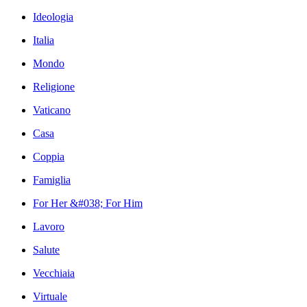
Ideologia
Italia
Mondo
Religione
Vaticano
Casa
Coppia
Famiglia
For Her &#038; For Him
Lavoro
Salute
Vecchiaia
Virtuale