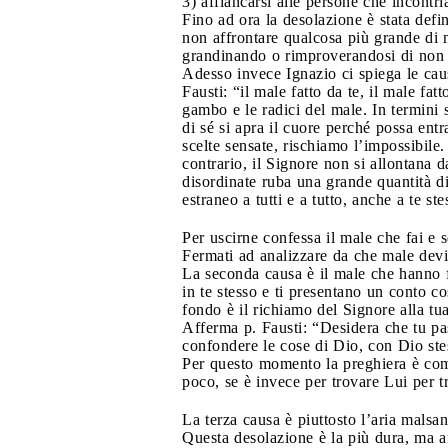
3) affiancarsi alle persone che incontr
Fino ad ora la desolazione è stata defi
non affrontare qualcosa più grande di
grandinando o rimproverandosi di non 
Adesso invece Ignazio ci spiega le cau
Fausti: “il male fatto da te, il male fatt
gambo e le radici del male. In termini s
di sé si apra il cuore perché possa ent
scelte sensate, rischiamo l’impossibile
contrario, il Signore non si allontana d
disordinate ruba una grande quantità di 
estraneo a tutti e a tutto, anche a te st
Per uscirne confessa il male che fai e s
Fermati ad analizzare da che male devi
La seconda causa è il male che hanno fat
in te stesso e ti presentano un conto co
fondo è il richiamo del Signore alla tua
Afferma p. Fausti: “Desidera che tu pas
confondere le cose di Dio, con Dio stes
Per questo momento la preghiera è come 
poco, se è invece per trovare Lui per tro
La terza causa è piuttosto l’aria malsa
Questa desolazione è la più dura, ma an