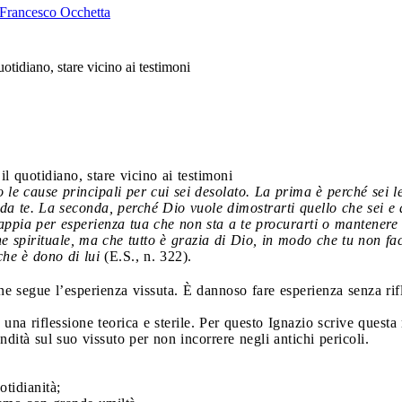
rancesco Occhetta
quotidiano, stare vicino ai testimoni
 il quotidiano, stare vicino ai testimoni
 le cause principali per cui sei desolato. La prima è perché sei l
 da te. La seconda, perché Dio vuole dimostrarti quello che sei e 
sappia per esperienza tua che non sta a te procurarti o mantener
 spirituale, ma che tutto è grazia di Dio, in modo che tu non facc
che è dono di lui
(E.S., n. 322).
ione segue l’esperienza vissuta. È dannoso fare esperienza senza rifle
a riflessione teorica e sterile. Per questo Ignazio scrive questa r
fondità sul suo vissuto per non incorrere negli antichi pericoli.
otidianità;