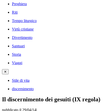
Preghiera
Riti
Tempo liturgico
Virtù cristiane
Divertimento
Santuari
Storia
Viaggi
✕
Stile di vita
discernimento
Il discernimento dei gesuiti (IX regola)
pubblicato il 29/04/14
|