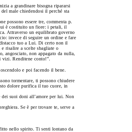
nizia a grandinare bisogna ripararsi
del male chiedendosi il perché sta
ione possono essere tre, commenta p.
i è costituito un fiore: i petali, il
tica. Attraverso un equilibrato governo
cio: invece di seguire un ordine e fare
distacco tuo a Lui. Di certo non il
e risalire a scelte sbagliate o
oto, angosciato, non appagato da nulla,
oi vizi. Renditene conto!”.
conoscendolo e poi facendo il bene.
possono tormentare, ti possono chiudere
to dolore purifica il tuo cuore, in
 dei suoi doni all’amore per lui. Non
reghiera. Se è per trovare te, serve a
tto nello spirito. Ti senti lontano da