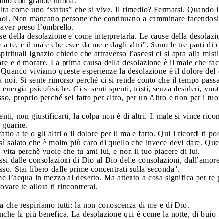
iamo con grande umiltà.
nita come uno “status” che si vive. Il rimedio? Fermarsi. Quando i
 noi. Non mancano persone che continuano a camminare facendosi 
aver preso l’ombrello.
se della desolazione e come interpretarla. Le cause della desolaz
o a te, e il male che esce da me e dagli altri”. Sono le tre parti di cu
pirituali Ignazio chiede che attraverso l’ascesi ci si apra alla mis
rare e dimorare. La prima causa della desolazione è il male che fac
. Quando viviamo queste esperienze la desolazione è il dolore del 
a noi. Si sente rimorso perché ci si rende conto che il tempo passa 
energia psicofisiche. Ci si senti spenti, tristi, senza desideri, vu
esso, proprio perché sei fatto per altro, per un Altro e non per i tu
enti, non giustificarti, la colpa non è di altri. Il male si vince ri
 guarire.
to a te o gli altri o il dolore per il male fatto. Qui i ricordi ti 
sì salato che è molto più caro di quello che invece devi dare. Ques
 vita perchè vuole che tu ami lui, e non il tuo piacere di lui.
si dalle consolazioni di Dio al Dio delle consolazioni, dall’amore
so. Stai libero dalle prime concentrati sulla seconda”.
l’acqua in mezzo al deserto. Ma attento a cosa significa per te p
vare te allora ti rincontrerai.
na che respiriamo tutti: la non conoscenza di me e di Dio.
che la più benefica. La desolazione qui è come la notte, di buio fi