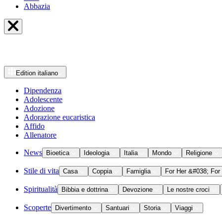
Abbazia
Edition
italiano
Dipendenza
Adolescente
Adozione
Adorazione eucaristica
Affido
Allenatore
News
Bioetica
Ideologia
Italia
Mondo
Religione
Stile di vita
Casa
Coppia
Famiglia
For Her &#038; For
Spiritualità
Bibbia e dottrina
Devozione
Le nostre croci
Scoperte
Divertimento
Santuari
Storia
Viaggi