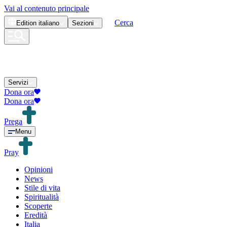
Vai al contenuto principale
Cerca
Edition
italiano
Sezioni
Servizi
Dona ora
Dona ora
Prega
Menu
Pray
Opinioni
News
Stile di vita
Spiritualità
Scoperte
Eredità
Italia