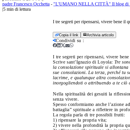
padre Francesco Occhetta
-
"L'UMANO NELLA CITTÀ" Il blog di F
|
5
min di lettura
I tre segreti per ripensarsi, vivere bene il 
Copia il link
Archivia articolo
Condividi su
:
I tre segreti per ripensarsi, vivere bene
Scrive sant’Ignazio di Loyola:
Tre sono
la consolazione spirituale si allontana
sue consolazioni. La terza, perché tu 
lacrime, e qualunque altra consolazione
inorgogliendoti o attribuendo a te ciò 
Nella spiritualità dei gesuiti la rifless
senza vivere.
Spesso conformiamo anche l’azione ad un
battaglia” spirituale a riflettere in pro
La regola parla di tre possibili frutti:
1) ripensare la propria vita;
2) vivere nella profondità la propria qu