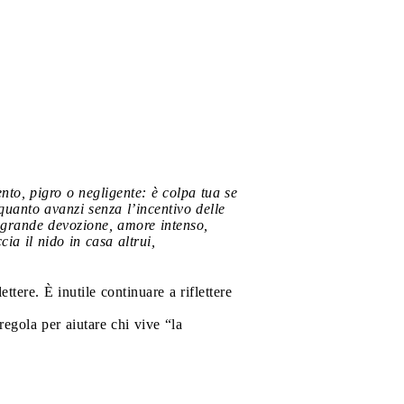
ento, pigro o negligente: è colpa tua se
quanto avanzi senza l’incentivo delle
e grande devozione, amore intenso,
ia il nido in casa altrui,
ttere. È inutile continuare a riflettere
egola per aiutare chi vive “la