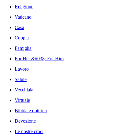
Religione
Vaticano
Casa
Coppia
Famiglia
For Her &#038; For Him
Lavoro
Salute
Vecchiaia
Virtuale
Bibbia e dottrina
Devozione
Le nostre croci