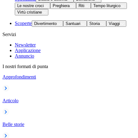
Le nostre croci
Preghiera
Riti
Tempo liturgico
Virtù cristiane
Scoperte
Divertimento
Santuari
Storia
Viaggi
Servizi
Newsletter
Applicazione
Annuncio
I nostri formati di punta
Approfondimenti
Articolo
Belle storie