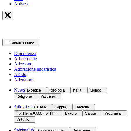
Abbazia
Edition
italiano
Dipendenza
Adolescente
Adozione
Adorazione eucaristica
Affido
Allenatore
News
Bioetica
Ideologia
Italia
Mondo
Religione
Vaticano
Stile di vita
Casa
Coppia
Famiglia
For Her &#038; For Him
Lavoro
Salute
Vecchiaia
Virtuale
Spiritualità
Bibbia e dottrina
Devozione