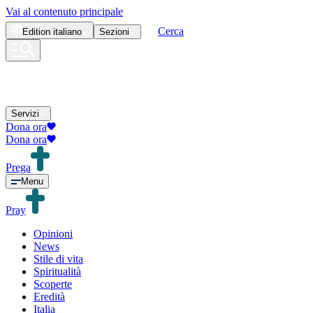
Vai al contenuto principale
Cerca
Edition
italiano
Sezioni
Servizi
Dona ora
Dona ora
Prega
Menu
Pray
Opinioni
News
Stile di vita
Spiritualità
Scoperte
Eredità
Italia