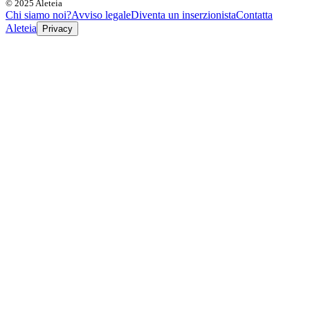
© 2025 Aleteia
Chi siamo noi?
Avviso legale
Diventa un inserzionista
Contatta
Aleteia
Privacy