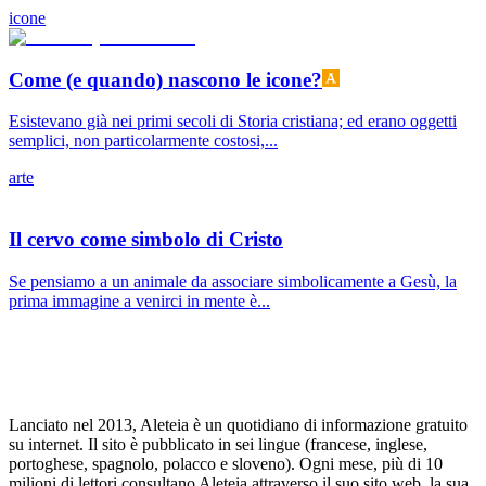
icone
Come (e quando) nascono le icone?
Esistevano già nei primi secoli di Storia cristiana; ed erano oggetti
semplici, non particolarmente costosi,...
arte
Il cervo come simbolo di Cristo
Se pensiamo a un animale da associare simbolicamente a Gesù, la
prima immagine a venirci in mente è...
Lanciato nel 2013, Aleteia è un quotidiano di informazione gratuito
su internet. Il sito è pubblicato in sei lingue (francese, inglese,
portoghese, spagnolo, polacco e sloveno). Ogni mese, più di 10
milioni di lettori consultano Aleteia attraverso il suo sito web, la sua