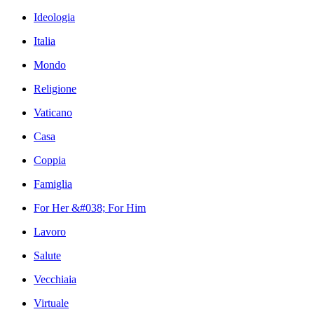
Ideologia
Italia
Mondo
Religione
Vaticano
Casa
Coppia
Famiglia
For Her &#038; For Him
Lavoro
Salute
Vecchiaia
Virtuale