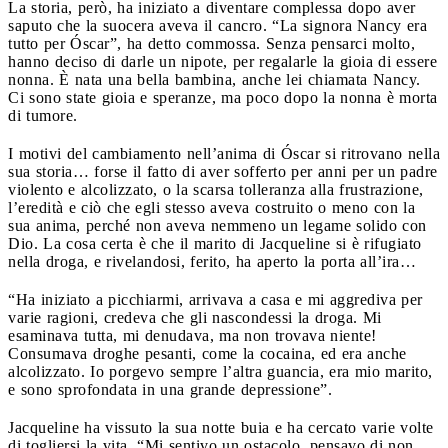
La storia, però, ha iniziato a diventare complessa dopo aver
saputo che la suocera aveva il cancro. “La signora Nancy era
tutto per Óscar”, ha detto commossa. Senza pensarci molto,
hanno deciso di darle un nipote, per regalarle la gioia di essere
nonna. È nata una bella bambina, anche lei chiamata Nancy.
Ci sono state gioia e speranze, ma poco dopo la nonna è morta
di tumore.
I motivi del cambiamento nell’anima di Óscar si ritrovano nella
sua storia… forse il fatto di aver sofferto per anni per un padre
violento e alcolizzato, o la scarsa tolleranza alla frustrazione,
l’eredità e ciò che egli stesso aveva costruito o meno con la
sua anima, perché non aveva nemmeno un legame solido con
Dio. La cosa certa è che il marito di Jacqueline si è rifugiato
nella droga, e rivelandosi, ferito, ha aperto la porta all’ira…
“Ha iniziato a picchiarmi, arrivava a casa e mi aggrediva per
varie ragioni, credeva che gli nascondessi la droga. Mi
esaminava tutta, mi denudava, ma non trovava niente!
Consumava droghe pesanti, come la cocaina, ed era anche
alcolizzato. Io porgevo sempre l’altra guancia, era mio marito,
e sono sprofondata in una grande depressione”.
Jacqueline ha vissuto la sua notte buia e ha cercato varie volte
di togliersi la vita. “Mi sentivo un ostacolo, pensavo di non