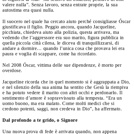
valere nulla”. Senza lavoro, senza entrate proprie, la sua
autostima era quasi nulla.
Il suocero nel quale ha cercato aiuto perché consigliasse Óscar
giustificava il figlio. Peggio ancora, quando Jacqueline,
picchiata, chiedeva aiuto alla polizia, questa arrivava, ma
vedendo che l’aggressore era suo marito, figura pubblica in
quella piccola città cilena, le diceva di tranquillizzarsi, di
andare a dormire… quando l’unica cosa che provava lei era
paura e voglia di scappare, come ha ricordato.
Nel 2008 Óscar, vittima delle sue dipendenze, è morto per
overdose.
Jacqueline ricorda che in quel momento si è aggrappata a Dio,
e nel silenzio della sua anima ha sentito che Gesù la riempiva
e ha potuto vedere il marito con altri occhi e perdonarlo. Il
sentimento d’amore è sopravvissuto alla tempesta. “Era un
uomo buono, ma era malato. Come molti medici che si
credono potenti, saggi, non credeva in Dio”, ha affermato.
Dal profondo a te grido, o Signore
Una nuova prova di fede è arrivata quando, non appena