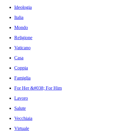
Ideologia
Italia
Mondo
Religione
Vaticano
Casa
Coppia
Famiglia
For Her &#038; For Him
Lavoro
Salute
Vecchiaia
Virtuale