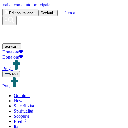
Vai al contenuto principale
Cerca
Edition
italiano
Sezioni
Servizi
Dona ora
Dona ora
Prega
Menu
Pray
Opinioni
News
Stile di vita
Spiritualità
Scoperte
Eredità
Italia