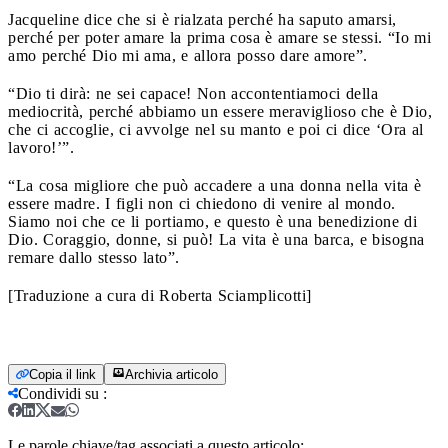
Jacqueline dice che si è rialzata perché ha saputo amarsi,
perché per poter amare la prima cosa è amare se stessi. “Io mi
amo perché Dio mi ama, e allora posso dare amore”.
“Dio ti dirà: ne sei capace! Non accontentiamoci della
mediocrità, perché abbiamo un essere meraviglioso che è Dio,
che ci accoglie, ci avvolge nel su manto e poi ci dice ‘Ora al
lavoro!’”.
“La cosa migliore che può accadere a una donna nella vita è
essere madre. I figli non ci chiedono di venire al mondo.
Siamo noi che ce li portiamo, e questo è una benedizione di
Dio. Coraggio, donne, si può! La vita è una barca, e bisogna
remare dallo stesso lato”.
[Traduzione a cura di Roberta Sciamplicotti]
Copia il link
Archivia articolo
Condividi su
:
Le parole chiave/tag associati a questo articolo: