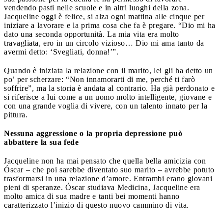
vendendo pasti nelle scuole e in altri luoghi della zona.
Jacqueline oggi è felice, si alza ogni mattina alle cinque per
iniziare a lavorare e la prima cosa che fa è pregare. “Dio mi ha
dato una seconda opportunità. La mia vita era molto
travagliata, ero in un circolo vizioso… Dio mi ama tanto da
avermi detto: ‘Svegliati, donna!’”.
Quando è iniziata la relazione con il marito, lei gli ha detto un
po’ per scherzare: “Non innamorarti di me, perché ti farò
soffrire”, ma la storia è andata al contrario. Ha già perdonato e
si riferisce a lui come a un uomo molto intelligente, giovane e
con una grande voglia di vivere, con un talento innato per la
pittura.
Nessuna aggressione o la propria depressione può
abbattere la sua fede
Jacqueline non ha mai pensato che quella bella amicizia con
Óscar – che poi sarebbe diventato suo marito – avrebbe potuto
trasformarsi in una relazione d’amore. Entrambi erano giovani
pieni di speranze. Óscar studiava Medicina, Jacqueline era
molto amica di sua madre e tanti bei momenti hanno
caratterizzato l’inizio di questo nuovo cammino di vita.