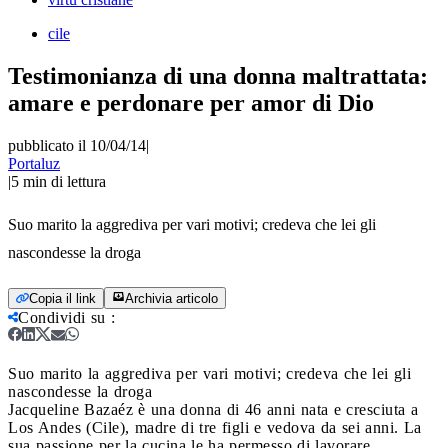
cile
Testimonianza di una donna maltrattata:
amare e perdonare per amor di Dio
pubblicato il 10/04/14
|
Portaluz
|
5
min di lettura
Suo marito la aggrediva per vari motivi; credeva che lei gli
nascondesse la droga
Copia il link
Archivia articolo
Condividi su
:
Suo marito la aggrediva per vari motivi; credeva che lei gli
nascondesse la droga
Jacqueline Bazaéz è una donna di 46 anni nata e cresciuta a
Los Andes (Cile), madre di tre figli e vedova da sei anni. La
sua passione per la cucina le ha permesso di lavorare