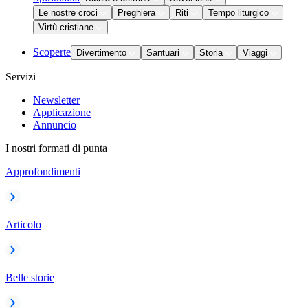
Le nostre croci
Preghiera
Riti
Tempo liturgico
Virtù cristiane
Scoperte
Divertimento
Santuari
Storia
Viaggi
Servizi
Newsletter
Applicazione
Annuncio
I nostri formati di punta
Approfondimenti
Articolo
Belle storie