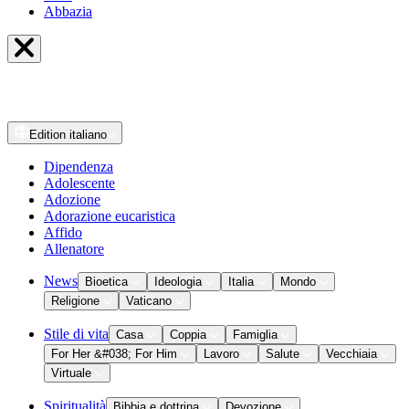
Abbazia
Edition
italiano
Dipendenza
Adolescente
Adozione
Adorazione eucaristica
Affido
Allenatore
News
Bioetica
Ideologia
Italia
Mondo
Religione
Vaticano
Stile di vita
Casa
Coppia
Famiglia
For Her &#038; For Him
Lavoro
Salute
Vecchiaia
Virtuale
Spiritualità
Bibbia e dottrina
Devozione