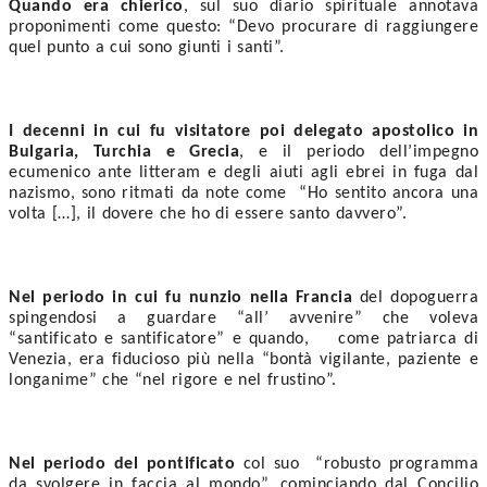
Quando era chierico
, sul suo diario spirituale annotava 
proponimenti come questo: “Devo procurare di raggiungere 
quel punto a cui sono giunti i santi”. 
I decenni in cui fu visitatore poi delegato apostolico in 
Bulgaria, Turchia e Grecia
, e il periodo dell’impegno 
ecumenico ante litteram e degli aiuti agli ebrei in fuga dal 
nazismo, sono ritmati da note come  “Ho sentito ancora una 
volta […], il dovere che ho di essere santo davvero”.  
Nel periodo in cui fu nunzio nella Francia
 del dopoguerra 
spingendosi a guardare “all’ avvenire” che voleva 
“santificato e santificatore” e quando,    come patriarca di 
Venezia, era fiducioso più nella “bontà vigilante, paziente e 
longanime” che “nel rigore e nel frustino”. 
Nel periodo del pontificato 
col suo  “robusto programma 
da svolgere in faccia al mondo”, cominciando dal Concilio 