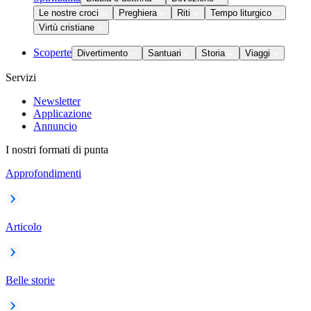
Le nostre croci
Preghiera
Riti
Tempo liturgico
Virtù cristiane
Scoperte
Divertimento
Santuari
Storia
Viaggi
Servizi
Newsletter
Applicazione
Annuncio
I nostri formati di punta
Approfondimenti
Articolo
Belle storie