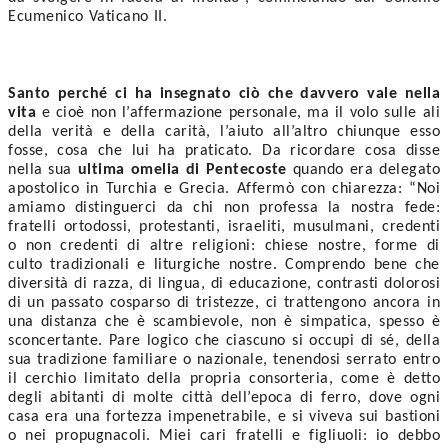
Ecumenico Vaticano II. 
Santo perché ci ha insegnato ciò che davvero vale nella 
vita
 e cioè non l’affermazione personale, ma il volo sulle ali 
della verità e della carità, l’aiuto all’altro chiunque esso 
fosse, cosa che lui ha praticato. Da ricordare cosa disse 
nella sua 
ultima omelia di Pentecoste
 quando era delegato 
apostolico in Turchia e Grecia. Affermò con chiarezza: “Noi 
amiamo distinguerci da chi non professa la nostra fede: 
fratelli ortodossi, protestanti, israeliti, musulmani, credenti 
o non credenti di altre religioni: chiese nostre, forme di 
culto tradizionali e liturgiche nostre. Comprendo bene che 
diversità di razza, di lingua, di educazione, contrasti dolorosi 
di un passato cosparso di tristezze, ci trattengono ancora in 
una distanza che è scambievole, non è simpatica, spesso è 
sconcertante. Pare logico che ciascuno si occupi di sé, della 
sua tradizione familiare o nazionale, tenendosi serrato entro 
il cerchio limitato della propria consorteria, come è detto 
degli abitanti di molte città dell’epoca di ferro, dove ogni 
casa era una fortezza impenetrabile, e si viveva sui bastioni 
o nei propugnacoli. Miei cari fratelli e figliuoli: io debbo 