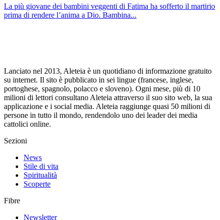
La più giovane dei bambini veggenti di Fatima ha sofferto il martirio
prima di rendere l’anima a Dio. Bambina...
Lanciato nel 2013, Aleteia è un quotidiano di informazione gratuito
su internet. Il sito è pubblicato in sei lingue (francese, inglese,
portoghese, spagnolo, polacco e sloveno). Ogni mese, più di 10
milioni di lettori consultano Aleteia attraverso il suo sito web, la sua
applicazione e i social media. Aleteia raggiunge quasi 50 milioni di
persone in tutto il mondo, rendendolo uno dei leader dei media
cattolici online.
Sezioni
News
Stile di vita
Spiritualità
Scoperte
Fibre
Newsletter