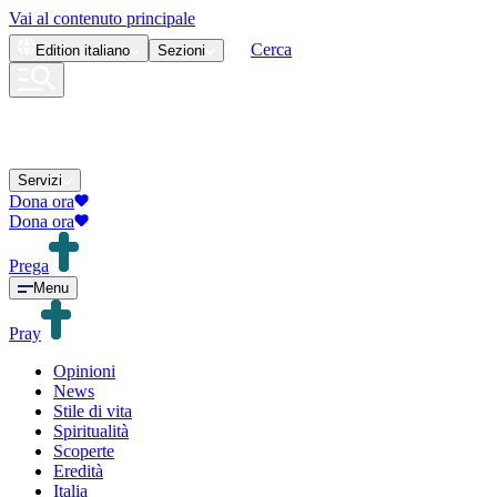
Vai al contenuto principale
Cerca
Edition
italiano
Sezioni
Servizi
Dona ora
Dona ora
Prega
Menu
Pray
Opinioni
News
Stile di vita
Spiritualità
Scoperte
Eredità
Italia