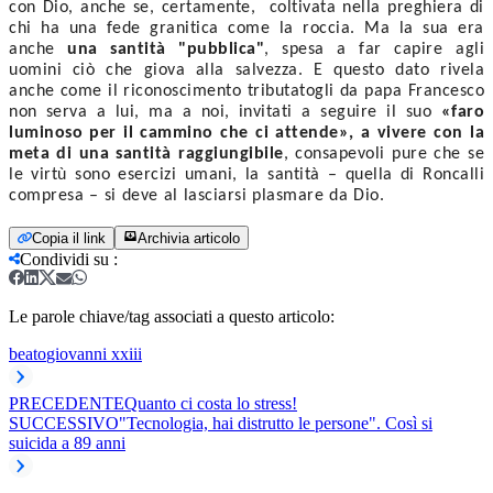
con Dio, anche se, certamente,  coltivata nella preghiera di 
chi ha una fede granitica come la roccia. Ma la sua era 
anche 
una santità "pubblica"
, spesa a far capire agli 
uomini ciò che giova alla salvezza. E questo dato rivela 
anche come il riconoscimento tributatogli da papa Francesco 
non serva a lui, ma a noi, invitati a seguire il suo 
«faro 
luminoso per il cammino che ci attende»,
a vivere con la 
meta di una santità raggiungibile
, consapevoli pure che se 
le virtù sono esercizi umani, la santità – quella di Roncalli 
compresa – si deve al lasciarsi plasmare da Dio. 
Copia il link
Archivia articolo
Condividi su
:
Le parole chiave/tag associati a questo articolo:
beato
giovanni xxiii
PRECEDENTE
Quanto ci costa lo stress!
SUCCESSIVO
"Tecnologia, hai distrutto le persone". Così si
suicida a 89 anni