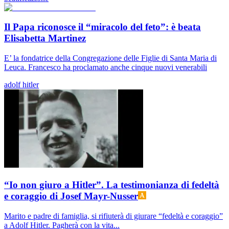
Il Papa riconosce il “miracolo del feto”: è beata
Elisabetta Martinez
E’ la fondatrice della Congregazione delle Figlie di Santa Maria di
Leuca. Francesco ha proclamato anche cinque nuovi venerabili
adolf hitler
“Io non giuro a Hitler”. La testimonianza di fedeltà
e coraggio di Josef Mayr-Nusser
Marito e padre di famiglia, si rifiuterà di giurare “fedeltà e coraggio”
a Adolf Hitler. Pagherà con la vita...