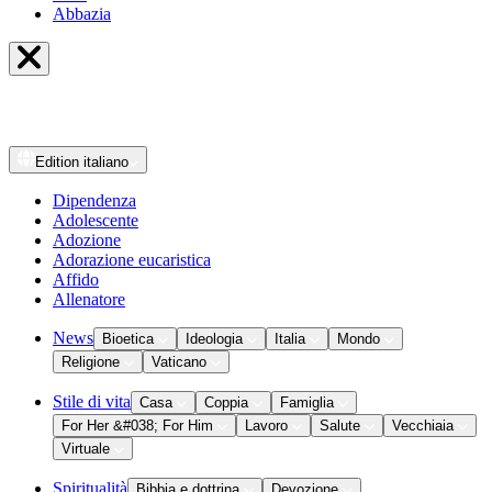
Abbazia
Edition
italiano
Dipendenza
Adolescente
Adozione
Adorazione eucaristica
Affido
Allenatore
News
Bioetica
Ideologia
Italia
Mondo
Religione
Vaticano
Stile di vita
Casa
Coppia
Famiglia
For Her &#038; For Him
Lavoro
Salute
Vecchiaia
Virtuale
Spiritualità
Bibbia e dottrina
Devozione