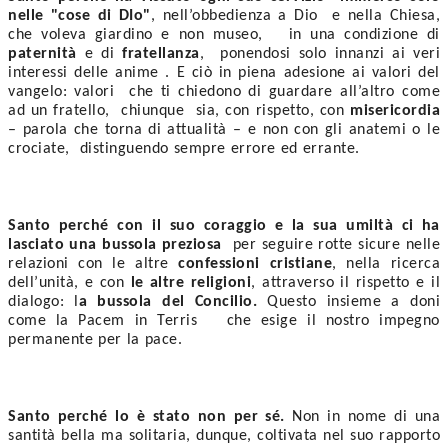
nelle "cose di DIo"
, nell’obbedienza a Dio  e nella Chiesa, 
che voleva giardino e non museo,   in una condizione di 
paternità
 e di 
fratellanza
,  ponendosi solo innanzi ai veri 
interessi delle anime . E ciò in piena adesione ai valori del 
vangelo: valori  che ti chiedono di guardare all’altro come 
ad un fratello,  chiunque  sia, con rispetto, con 
misericordia 
– parola che torna di attualità – e non con gli anatemi o le 
crociate,  distinguendo sempre errore ed errante.
Santo perché con il suo coraggio e la sua umiltà ci ha 
lasciato una bussola preziosa
  per seguire rotte sicure nelle 
relazioni con le altre
 confessioni cristiane
, nella ricerca 
dell’unità, e con 
le altre religioni
, attraverso il rispetto e il 
dialogo: l
a bussola del Concilio.
 Questo insieme a doni 
come la Pacem in Terris   che esige il nostro impegno 
permanente per la pace. 
Santo perché lo è stato non per sé. 
Non in nome di una 
santità bella ma solitaria, dunque, coltivata nel suo rapporto 