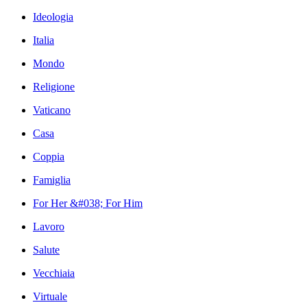
Ideologia
Italia
Mondo
Religione
Vaticano
Casa
Coppia
Famiglia
For Her &#038; For Him
Lavoro
Salute
Vecchiaia
Virtuale