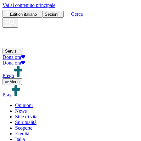
Vai al contenuto principale
Cerca
Edition
italiano
Sezioni
Servizi
Dona ora
Dona ora
Prega
Menu
Pray
Opinioni
News
Stile di vita
Spiritualità
Scoperte
Eredità
Italia