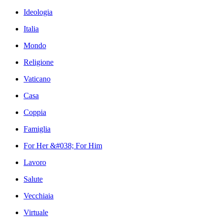
Ideologia
Italia
Mondo
Religione
Vaticano
Casa
Coppia
Famiglia
For Her &#038; For Him
Lavoro
Salute
Vecchiaia
Virtuale