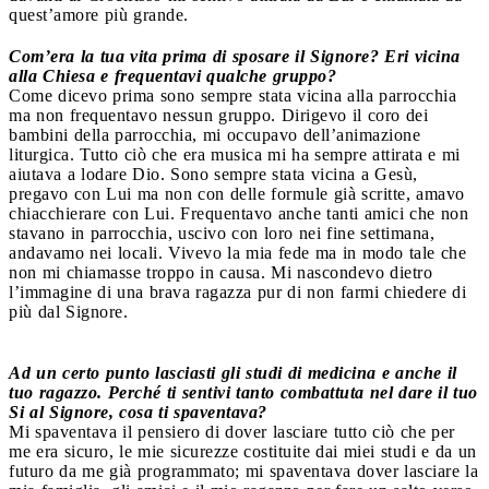
quest’amore più grande.
Com’era la tua vita prima di sposare il Signore? Eri vicina
alla Chiesa e frequentavi qualche gruppo?
Come dicevo prima sono sempre stata vicina alla parrocchia
ma non frequentavo nessun gruppo. Dirigevo il coro dei
bambini della parrocchia, mi occupavo dell’animazione
liturgica. Tutto ciò che era musica mi ha sempre attirata e mi
aiutava a lodare Dio. Sono sempre stata vicina a Gesù,
pregavo con Lui ma non con delle formule già scritte, amavo
chiacchierare con Lui. Frequentavo anche tanti amici che non
stavano in parrocchia, uscivo con loro nei fine settimana,
andavamo nei locali. Vivevo la mia fede ma in modo tale che
non mi chiamasse troppo in causa. Mi nascondevo dietro
l’immagine di una brava ragazza pur di non farmi chiedere di
più dal Signore.
Ad un certo punto lasciasti gli studi di medicina e anche il
tuo ragazzo. Perché ti sentivi tanto combattuta nel dare il tuo
Si al Signore, cosa ti spaventava?
Mi spaventava il pensiero di dover lasciare tutto ciò che per
me era sicuro, le mie sicurezze costituite dai miei studi e da un
futuro da me già programmato; mi spaventava dover lasciare la