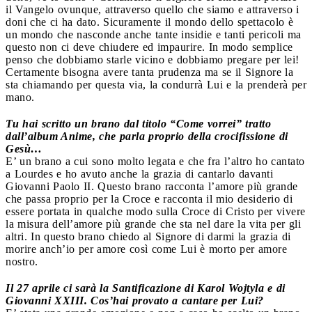
il Vangelo ovunque, attraverso quello che siamo e attraverso i
doni che ci ha dato. Sicuramente il mondo dello spettacolo è
un mondo che nasconde anche tante insidie e tanti pericoli ma
questo non ci deve chiudere ed impaurire. In modo semplice
penso che dobbiamo starle vicino e dobbiamo pregare per lei!
Certamente bisogna avere tanta prudenza ma se il Signore la
sta chiamando per questa via, la condurrà Lui e la prenderà per
mano.
Tu hai scritto un brano dal titolo “Come vorrei” tratto
dall’album Anime, che parla proprio della crocifissione di
Gesù…
E’ un brano a cui sono molto legata e che fra l’altro ho cantato
a Lourdes e ho avuto anche la grazia di cantarlo davanti
Giovanni Paolo II. Questo brano racconta l’amore più grande
che passa proprio per la Croce e racconta il mio desiderio di
essere portata in qualche modo sulla Croce di Cristo per vivere
la misura dell’amore più grande che sta nel dare la vita per gli
altri. In questo brano chiedo al Signore di darmi la grazia di
morire anch’io per amore così come Lui è morto per amore
nostro.
Il 27 aprile ci sarà la Santificazione di Karol Wojtyla e di
Giovanni XXIII. Cos’hai provato a cantare per Lui?