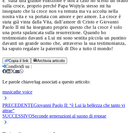
E’ stata una grande emozione e non a caso ho scelto un brano
sulla croce, proprio perché Papa Wojtyla stesso mi ha
insegnato che la croce non va temuta ma va accolta nella
nostra vita e va portata con amore e per amore. La croce è
stata già vinta dalla Vita, dall’amore di Cristo e Giovanni
Paolo II mi ha insegnato proprio questo che la croce è solo
una porta spalancata sulla resurrezione. Quando ho
testimoniato davanti a Lui mi sono sentita piccola un puntino
davanti un grande uomo che, attraverso la sua testimonianza,
ha saputo regalare la paternità di Dio a tutto il mondo!
Copia il link
Archivia articolo
Condividi su
:
Le parole chiave/tag associati a questo articolo:
musica
the voice
PRECEDENTE
Giovanni Paolo II: “è Lui la bellezza che tanto vi
attrae”
SUCCESSIVO
Seconde generazioni al suono di reggae