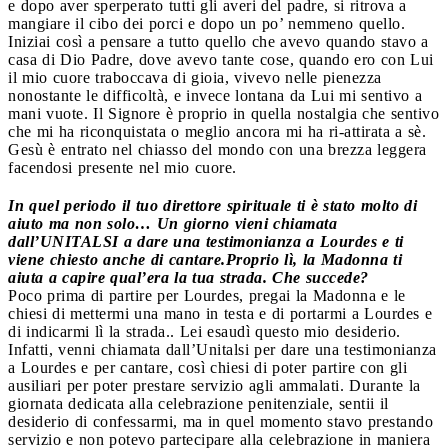
e dopo aver sperperato tutti gli averi del padre, si ritrova a
mangiare il cibo dei porci e dopo un po’ nemmeno quello.
Iniziai così a pensare a tutto quello che avevo quando stavo a
casa di Dio Padre, dove avevo tante cose, quando ero con Lui
il mio cuore traboccava di gioia, vivevo nelle pienezza
nonostante le difficoltà, e invece lontana da Lui mi sentivo a
mani vuote. Il Signore è proprio in quella nostalgia che sentivo
che mi ha riconquistata o meglio ancora mi ha ri-attirata a sè.
Gesù è entrato nel chiasso del mondo con una brezza leggera
facendosi presente nel mio cuore.
In quel periodo il tuo direttore spirituale ti è stato molto di
aiuto ma non solo… Un giorno vieni chiamata
dall’UNITALSI a dare una testimonianza a Lourdes e ti
viene chiesto anche di cantare.
Proprio lì, la Madonna ti
aiuta a capire qual’era la tua strada. Che succede?
Poco prima di partire per Lourdes, pregai la Madonna e le
chiesi di mettermi una mano in testa e di portarmi a Lourdes e
di indicarmi lì la strada.. Lei esaudì questo mio desiderio.
Infatti, venni chiamata dall’Unitalsi per dare una testimonianza
a Lourdes e per cantare, così chiesi di poter partire con gli
ausiliari per poter prestare servizio agli ammalati. Durante la
giornata dedicata alla celebrazione penitenziale, sentii il
desiderio di confessarmi, ma in quel momento stavo prestando
servizio e non potevo partecipare alla celebrazione in maniera