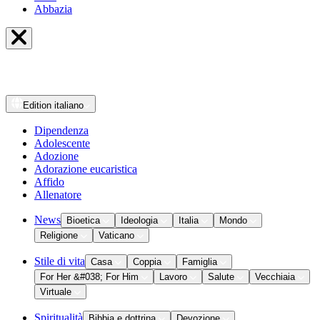
Abbazia
Edition
italiano
Dipendenza
Adolescente
Adozione
Adorazione eucaristica
Affido
Allenatore
News
Bioetica
Ideologia
Italia
Mondo
Religione
Vaticano
Stile di vita
Casa
Coppia
Famiglia
For Her &#038; For Him
Lavoro
Salute
Vecchiaia
Virtuale
Spiritualità
Bibbia e dottrina
Devozione