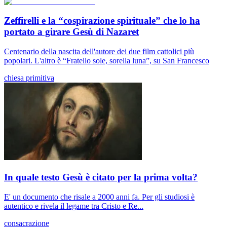
Zeffirelli e la “cospirazione spirituale” che lo ha
portato a girare Gesù di Nazaret
Centenario della nascita dell'autore dei due film cattolici più
popolari. L'altro è “Fratello sole, sorella luna”, su San Francesco
chiesa primitiva
In quale testo Gesù è citato per la prima volta?
E' un documento che risale a 2000 anni fa. Per gli studiosi è
autentico e rivela il legame tra Cristo e Re...
consacrazione