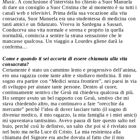
Music
. A conclusione d’intervista ho chiesto a Suor Manuela
di dare un consiglio a Suor Cristina che al momento è su tutti i
canali web e televisivi. Prima della sua vocazione alla vita
consacrata, Suor Manuela era una studentessa di medicina con
tanti amici e un fidanzato. Viveva in Sardegna a Sassari.
Conduceva una vita normale e serena e proprio in quella
normalità, comincia a sentire la strana sensazione che le
mancasse qualcosa. Un viaggio a Lourdes gliene darà la
conferma…
Come e quando ti sei accorta di essere chiamata alla vita
consacrata?
Certamente è stato un cammino lento e progressivo dell’anima,
ero una ragazza come tante altre e studiavo medicina. Il mio
sogno era partire con “Medici senza frontiere”, nei paesi in via
di sviluppo per aiutare tante persone. Dentro al cuore,
continuamente sentivo che Gesù mi chiedeva qualcosa di più.
Ho sempre avuto un bel rapporto con Gesù, sentivo che mi
stava chiedendo altro, ma continuavo a fare “orecchie da
mercante” perché l’idea di dover lasciare tutto (il sogno di
diventar medico, il mio ragazzo, la mia famiglia e i miei amici)
mi spaventava tantissimo. Avevo paura di fare questo salto nel
buio, perché così lo definivo, un salto che poi si è rivelato non
nel buio ma nella Luce di Cristo. La mia resistenza alla
chiamata del Signore era anche dovuta al fatto che il mio