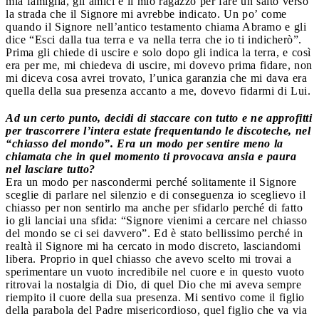
mia famiglia, gli amici e il mio ragazzo per fare un salto verso
la strada che il Signore mi avrebbe indicato. Un po’ come
quando il Signore nell’antico testamento chiama Abramo e gli
dice “Esci dalla tua terra e va nella terra che io ti indicherò”.
Prima gli chiede di uscire e solo dopo gli indica la terra, e così
era per me, mi chiedeva di uscire, mi dovevo prima fidare, non
mi diceva cosa avrei trovato, l’unica garanzia che mi dava era
quella della sua presenza accanto a me, dovevo fidarmi di Lui.
Ad un certo punto, decidi di staccare con tutto e ne approfitti
per trascorrere l’intera estate frequentando le discoteche, nel
“chiasso del mondo”. Era un modo per sentire meno la
chiamata che in quel momento ti provocava ansia e paura
nel lasciare tutto?
Era un modo per nascondermi perché solitamente il Signore
sceglie di parlare nel silenzio e di conseguenza io sceglievo il
chiasso per non sentirlo ma anche per sfidarlo perché di fatto
io gli lanciai una sfida: “Signore vienimi a cercare nel chiasso
del mondo se ci sei davvero”. Ed è stato bellissimo perché in
realtà il Signore mi ha cercato in modo discreto, lasciandomi
libera. Proprio in quel chiasso che avevo scelto mi trovai a
sperimentare un vuoto incredibile nel cuore e in questo vuoto
ritrovai la nostalgia di Dio, di quel Dio che mi aveva sempre
riempito il cuore della sua presenza. Mi sentivo come il figlio
della parabola del Padre misericordioso, quel figlio che va via