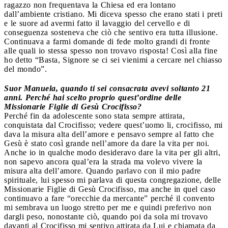
ragazzo non frequentava la Chiesa ed era lontano
dall’ambiente cristiano. Mi diceva spesso che erano stati i preti
e le suore ad avermi fatto il lavaggio del cervello e di
conseguenza sosteneva che ciò che sentivo era tutta illusione.
Continuava a farmi domande di fede molto grandi di fronte
alle quali io stessa spesso non trovavo risposta! Così alla fine
ho detto “Basta, Signore se ci sei vienimi a cercare nel chiasso
del mondo”.
Suor Manuela, quando ti sei consacrata avevi soltanto 21
anni. Perché hai scelto proprio quest’ordine delle
Missionarie Figlie di Gesù Crocifisso?
Perché fin da adolescente sono stata sempre attirata,
conquistata dal Crocifisso; vedere quest’uomo li, crocifisso, mi
dava la misura alta dell’amore e pensavo sempre al fatto che
Gesù è stato così grande nell’amore da dare la vita per noi.
Anche io in qualche modo desideravo dare la vita per gli altri,
non sapevo ancora qual’era la strada ma volevo vivere la
misura alta dell’amore. Quando parlavo con il mio padre
spirituale, lui spesso mi parlava di questa congregazione, delle
Missionarie Figlie di Gesù Crocifisso, ma anche in quel caso
continuavo a fare “orecchie da mercante” perché il convento
mi sembrava un luogo stretto per me e quindi preferivo non
dargli peso, nonostante ciò, quando poi da sola mi trovavo
davanti al Crocifisso mi sentivo attirata da Lui e chiamata da