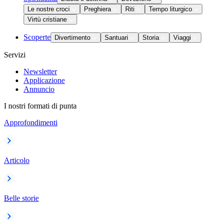
Le nostre croci
Preghiera
Riti
Tempo liturgico
Virtù cristiane
Scoperte
Divertimento
Santuari
Storia
Viaggi
Servizi
Newsletter
Applicazione
Annuncio
I nostri formati di punta
Approfondimenti
Articolo
Belle storie