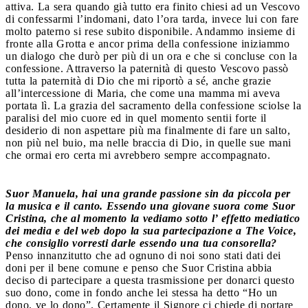
attiva. La sera quando già tutto era finito chiesi ad un Vescovo
di confessarmi l’indomani, dato l’ora tarda, invece lui con fare
molto paterno si rese subito disponibile. Andammo insieme di
fronte alla Grotta e ancor prima della confessione iniziammo
un dialogo che durò per più di un ora e che si concluse con la
confessione. Attraverso la paternità di questo Vescovo passò
tutta la paternità di Dio che mi riportò a sé, anche grazie
all’intercessione di Maria, che come una mamma mi aveva
portata lì. La grazia del sacramento della confessione sciolse la
paralisi del mio cuore ed in quel momento sentii forte il
desiderio di non aspettare più ma finalmente di fare un salto,
non più nel buio, ma nelle braccia di Dio, in quelle sue mani
che ormai ero certa mi avrebbero sempre accompagnato.
Suor Manuela, hai una grande passione sin da piccola per
la musica e il canto. Essendo una giovane suora come Suor
Cristina, che al momento la vediamo sotto l’ effetto mediatico
dei media e del web dopo la sua partecipazione a The Voice,
che consiglio vorresti darle essendo una tua consorella?
Penso innanzitutto che ad ognuno di noi sono stati dati dei
doni per il bene comune e penso che Suor Cristina abbia
deciso di partecipare a questa trasmissione per donarci questo
suo dono, come in fondo anche lei stessa ha detto “Ho un
dono, ve lo dono”. Certamente il Signore ci chiede di portare