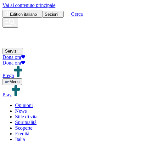
Vai al contenuto principale
Cerca
Edition
italiano
Sezioni
Servizi
Dona ora
Dona ora
Prega
Menu
Pray
Opinioni
News
Stile di vita
Spiritualità
Scoperte
Eredità
Italia