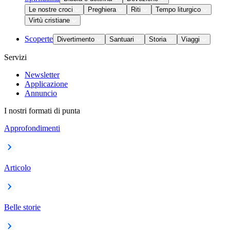
Le nostre croci
Preghiera
Riti
Tempo liturgico
Virtù cristiane
Scoperte
Divertimento
Santuari
Storia
Viaggi
Servizi
Newsletter
Applicazione
Annuncio
I nostri formati di punta
Approfondimenti
Articolo
Belle storie