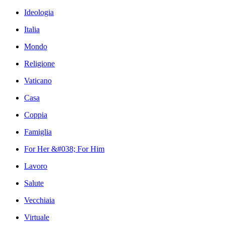
Ideologia
Italia
Mondo
Religione
Vaticano
Casa
Coppia
Famiglia
For Her &#038; For Him
Lavoro
Salute
Vecchiaia
Virtuale