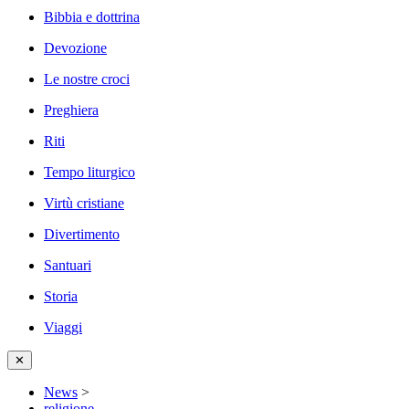
Bibbia e dottrina
Devozione
Le nostre croci
Preghiera
Riti
Tempo liturgico
Virtù cristiane
Divertimento
Santuari
Storia
Viaggi
✕
News
>
religione