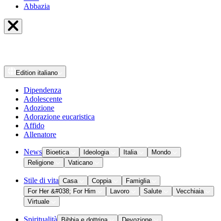
Abbazia
Edition
italiano
Dipendenza
Adolescente
Adozione
Adorazione eucaristica
Affido
Allenatore
News
Bioetica
Ideologia
Italia
Mondo
Religione
Vaticano
Stile di vita
Casa
Coppia
Famiglia
For Her &#038; For Him
Lavoro
Salute
Vecchiaia
Virtuale
Spiritualità
Bibbia e dottrina
Devozione