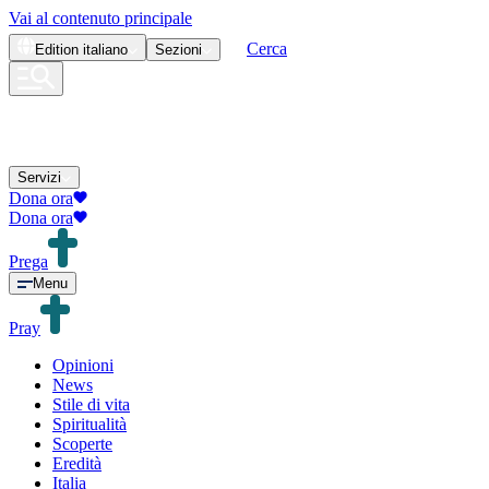
Vai al contenuto principale
Cerca
Edition
italiano
Sezioni
Servizi
Dona ora
Dona ora
Prega
Menu
Pray
Opinioni
News
Stile di vita
Spiritualità
Scoperte
Eredità
Italia