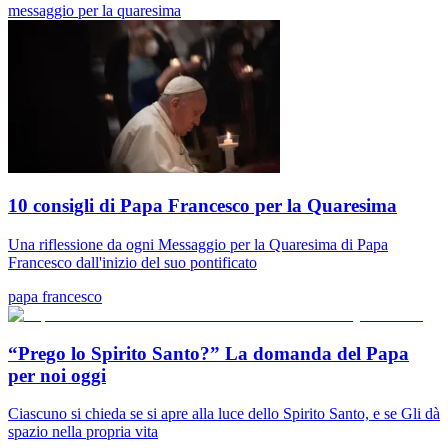
messaggio per la quaresima
10 consigli di Papa Francesco per la Quaresima
Una riflessione da ogni Messaggio per la Quaresima di Papa
Francesco dall'inizio del suo pontificato
papa francesco
“Prego lo Spirito Santo?” La domanda del Papa
per noi oggi
Ciascuno si chieda se si apre alla luce dello Spirito Santo, e se Gli dà
spazio nella propria vita