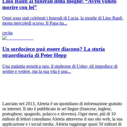
Lino Banfi ai funerali della moglie: “Avrei voluto
morire con lei”
Oggi sono stati celebrati i funerali di Lucia, la moglie di Lino Banfi,
morta mercoledì scorso. Il Papa ha...
cecita
Un sordocieco può essere diacono? La storia
straordinaria di Peter Hepp
Una malattia genetica rara, il sindrome di Usher, gli impedisce di
sentire e vedere, ma la sua vita è una...
Lanciato nel 2013, Aleteia è un quotidiano di informazione gratuito
su internet. Il sito è pubblicato in sei lingue (francese, inglese,
portoghese, spagnolo, polacco e sloveno). Ogni mese, più di 10
milioni di lettori consultano Aleteia attraverso il suo sito web, la sua
applicazione e i social media. Aleteia raggiunge quasi 50 milioni di