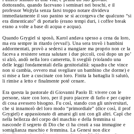
dottorando, quando facevano i seminari nei boschi, e il
professor Wojtyla senza farsi troppo notare divideva
immediatamente il suo panino se si accorgeva che qualcuno “si
era dimenticato” di portarlo (erano tempi duri, i coffee break
erano a volte a base di acqua e acqua).
Quando Grygiel si sposò, Karol andava spesso a cena da loro,
ma era sempre in ritardo (evvai!). Una sera trovò i bambini
addormentati, provò a sedersi a mangiare ma proprio non ce la
faceva a resistere senza salutare i due piccoli, così dopo un po’
si alzò, andò nella loro cameretta, li svegliò (violando una
delle leggi fondamentali della genitorialità: squadra che vince
non si cambia, ovvero mai svegliare un bambino che dorme) e
si mise a fare a cuscinate con loro. Finita la battaglia li salutò,
li rimise a letto e finalmente poté cenare.
Era questa la pastorale di Giovanni Paolo II: vivere con le
persone, stare con loro, per il puro piacere di farlo e per capire
di cosa avessero bisogno. Fu così, stando con gli universitari,
che si innamorò del loro modo “primordiale” (dice così, il prof
Grygiel) e appassionato di amarsi gli uni con gli altri. Capì che
nella bellezza del corpo del maschio e della femmina si
nasconde il segreto di Dio che ci ha creati a sua immagine e
somiglianza maschio e femmina. La Genesi non dice