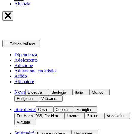
Abbazia
Edition
italiano
Dipendenza
Adolescente
Adozione
Adorazione eucaristica
Affido
Allenatore
News
Bioetica
Ideologia
Italia
Mondo
Religione
Vaticano
Stile di vita
Casa
Coppia
Famiglia
For Her &#038; For Him
Lavoro
Salute
Vecchiaia
Virtuale
Spiritualità
Bibbia e dottrina
Devozione