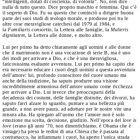
“intelligenti, dotati di coscienza, di volontà”. No, non dice
nulla di tutto questo. Dice proprio maschio e femmina. Qui c’è
il segreto di Dio. Fu su questo che cominciò a dirigere buona
parte dei suoi studi di teologo morale, e produsse poi tra le
altre cose meravigliose catechesi dal 1979 al 1984, e
la
Familiaris consortio
, la Lettera alle famiglie, la
Mulieris
dignitatem
, la Lettera alle donne, e molto altro.
Lui per primo ha detto chiaramente agli uomini e alle donne
che il matrimonio non è una vocazione di serie B, ma è uno
dei modi per arrivare a Dio, e che è una meravigliosa,
faticosissima esaltante avventura. Lui per primo ha capito che
era necessario educare i cuori degli uomini a questa avventura
dell’amore: lui, profondo conoscitore del cuore umano ma
anche della tradizione, ha saputo produrre una visione
incredibilmente armoniosa dell’amore umano come ricchezza
per arrivare a Dio. Lui invece che preoccuparsi della
decadenza dei costumi, delle famiglie distrutte, dei divorzi, ha
saputo farci alzare lo sguardo, puntare a una bellezza più
grande, a non avere paura, ad adottare per le nostre vite una
misura alta. Ha spiegato all’uomo che l’amore non è solo
emozione ma scelta, decisione, giudizio. Nell’epoca del
love is
love
(erano gli anni ’70, non dimentichiamo, è Obama che è
vintage) ha preso le redini di una Chiesa che è passata al
contrattacco, ha infiammato i cuori, ha aperto l’unica strada