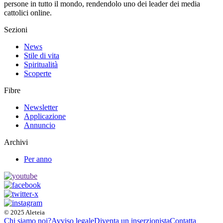
persone in tutto il mondo, rendendolo uno dei leader dei media
cattolici online.
Sezioni
News
Stile di vita
Spiritualità
Scoperte
Fibre
Newsletter
Applicazione
Annuncio
Archivi
Per anno
© 2025 Aleteia
Chi siamo noi?
Avviso legale
Diventa un inserzionista
Contatta