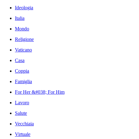
Ideologia
Italia
Mondo
Religione
Vaticano
Casa
Coppia
Famiglia
For Her &#038; For Him
Lavoro
Salute
Vecchiaia
Virtuale