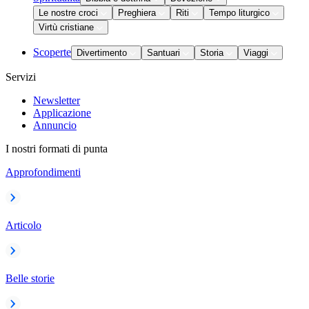
Le nostre croci
Preghiera
Riti
Tempo liturgico
Virtù cristiane
Scoperte
Divertimento
Santuari
Storia
Viaggi
Servizi
Newsletter
Applicazione
Annuncio
I nostri formati di punta
Approfondimenti
Articolo
Belle storie