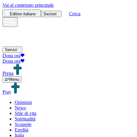
Vai al contenuto principale
Cerca
Edition
italiano
Sezioni
Servizi
Dona ora
Dona ora
Prega
Menu
Pray
Opinioni
News
Stile di vita
Spiritualità
Scoperte
Eredità
Italia