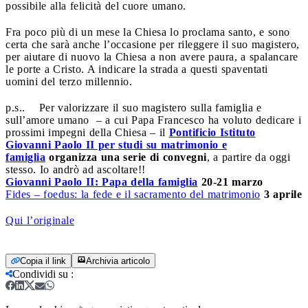
possibile alla felicità del cuore umano.
Fra poco più di un mese la Chiesa lo proclama santo, e sono
certa che sarà anche l’occasione per rileggere il suo magistero,
per aiutare di nuovo la Chiesa a non avere paura, a spalancare
le porte a Cristo. A indicare la strada a questi spaventati
uomini del terzo millennio.
p.s.. Per valorizzare il suo magistero sulla famiglia e
sull’amore umano – a cui Papa Francesco ha voluto dedicare i
prossimi impegni della Chiesa – il
Pontificio Istituto
Giovanni Paolo II per studi su matrimonio e
famiglia
organizza una serie di convegni
, a partire da oggi
stesso. Io andrò ad ascoltare!!
Giovanni Paolo II: Papa della famiglia
20-21 marzo
Fides – foedus: la fede e il sacramento del matrimonio
3 aprile
Qui l’originale
Copia il link
Archivia articolo
Condividi su
: