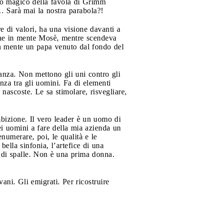
raio magico della favola di Grimm
e… Sarà mai la nostra parabola?!
e di valori, ha una visione davanti a
iene in mente Mosè, mentre scendeva
in mente un papa venuto dal fondo del
anza. Non mettono gli uni contro gli
anza tra gli uomini. Fa di elementi
 nascoste. Le sa stimolare, risvegliare,
bizione. Il vero leader è un uomo di
i uomini a fare della mia azienda un
numerare, poi, le qualità e le
ella sinfonia, l’artefice di una
re di spalle. Non è una prima donna.
ani. Gli emigrati. Per ricostruire