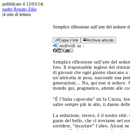
pubblicato il 12/03/14
|
padre Renato Zilio
|
4
min di lettura
Semplice riflessione sull’arte del sedurre d
Copia il link
Archivia articolo
Condividi su
:
Semplice riflessione sull’arte del sedur
foto. Il responsabile inglese del ristora
di giovani che ogni giorno sbarcano a
un’attricetta in posa, nasconde una pr
generazioni… No, qui non si seduce. A
mondo qui, pragmatico, attento alle cose
“È l’Italia capovolta” mi fa Cinzia, lo
salire sempre più in alto, ti danno de
La seduzione, invece, è il nostro stile
gusto del bello, che ci troviamo nel no
sorridere, “incartare” l’altro. Alcuni n