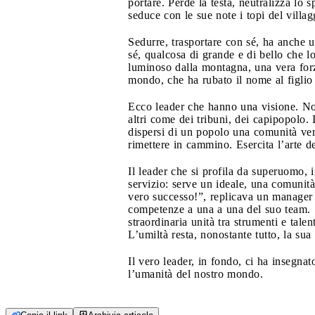
portare. Perde la testa, neutralizza lo 
seduce con le sue note i topi del villa
Sedurre, trasportare con sé, ha anche u
sé, qualcosa di grande e di bello che 
luminoso dalla montagna, una vera forz
mondo, che ha rubato il nome al figlio p
Ecco leader che hanno una visione. Non
altri come dei tribuni, dei capipopolo. 
dispersi di un popolo una comunità vera.
rimettere in cammino. Esercita l’arte de
Il leader che si profila da superuomo,
servizio: serve un ideale, una comunit
vero successo!”, replicava un manager d
competenze a una a una del suo team. Sì
straordinaria unità tra strumenti e tale
L’umiltà resta, nonostante tutto, la sua
Il vero leader, in fondo, ci ha insegnat
l’umanità del nostro mondo.