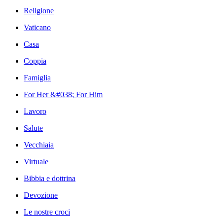
Religione
Vaticano
Casa
Coppia
Famiglia
For Her &#038; For Him
Lavoro
Salute
Vecchiaia
Virtuale
Bibbia e dottrina
Devozione
Le nostre croci