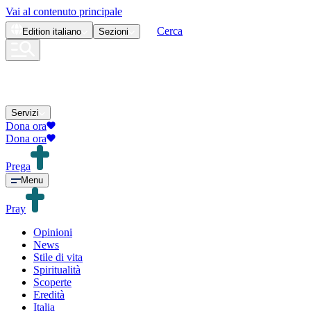
Vai al contenuto principale
Cerca
Edition
italiano
Sezioni
Servizi
Dona ora
Dona ora
Prega
Menu
Pray
Opinioni
News
Stile di vita
Spiritualità
Scoperte
Eredità
Italia