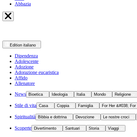
Abbazia
Edition
italiano
Dipendenza
Adolescente
Adozione
Adorazione eucaristica
Affido
Allenatore
News
Bioetica
Ideologia
Italia
Mondo
Religione
Stile di vita
Casa
Coppia
Famiglia
For Her &#038; For
Spiritualità
Bibbia e dottrina
Devozione
Le nostre croci
Scoperte
Divertimento
Santuari
Storia
Viaggi