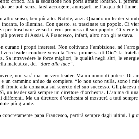
spirito critico. Ma la seduzione non porta affatto lontano. Il piffe
ggio per poi, senza farsi accorgere, annegarli nell’acqua del fium
n altro senso, ben più alto. Nobile, anzi. Quando un leader si nutr
lo incanta, lo illumina. Con questo, sa trascinare un popolo. Ci v
a per trascinare verso la terra promessa il suo popolo. Ci viene 
iù povero di Assisi. A Francesco, infatti, altro non gli restava.
 curano i propri interessi. Non coltivano l’ambizione, nè l’arrog
Il vero leader conduce verso la “terra promessa di Dio”: la fratell
 Sa intravedere le forze migliori, le qualità negli altri, le energie
lla maieutica, del “
dare alla luce”.
 invece, non sarà mai un vero leader. Ma un uomo di potere. Di am
à e un cammino arduo da compiere. “Io non sono nulla, sono i mie
i fronte alla domanda sul segreto del suo successo. Gli piaceva e
, un leader sarà sempre un direttore d’orchestra. L’anima di una b
nti differenti. Ma un direttore d’orchestra si mostrerà a tutti semp
 dote più grande.
o concretamente papa Francesco, partirà sempre dagli ultimi. I giov