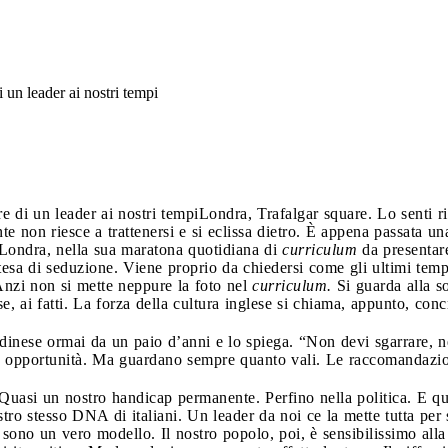
i un leader ai nostri tempi
re di un leader ai nostri tempi
Londra, Trafalgar square. Lo senti ri
nte non riesce a trattenersi e si eclissa dietro. È appena passata un
 Londra, nella sua maratona quotidiana di
curriculum
da presentare
etesa di seduzione. Viene proprio da chiedersi come gli ultimi tem
nzi non si mette neppure la foto nel
curriculum.
Si guarda alla so
, ai fatti. La forza della cultura inglese si chiama, appunto, conc
ndinese ormai da un paio d’anni e lo spiega. “Non devi sgarrare, né
lle opportunità. Ma guardano sempre quanto vali. Le raccomandazi
. Quasi un nostro handicap permanente. Perfino nella politica. E que
stro stesso DNA di italiani. Un leader da noi ce la mette tutta per 
e sono un vero modello. Il nostro popolo, poi, è sensibilissimo all