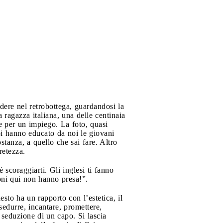
dere nel retrobottega, guardandosi la
a ragazza italiana, una delle centinaia
 per un impiego. La foto, quasi
pi hanno educato da noi le giovani
stanza, a quello che sai fare. Altro
retezza.
 scoraggiarti. Gli inglesi ti fanno
oni qui non hanno presa!”.
sto ha un rapporto con l’estetica, il
sedurre, incantare, promettere,
a seduzione di un capo. Si lascia