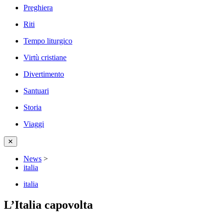
Preghiera
Riti
Tempo liturgico
Virtù cristiane
Divertimento
Santuari
Storia
Viaggi
✕
News
>
italia
italia
L’Italia capovolta