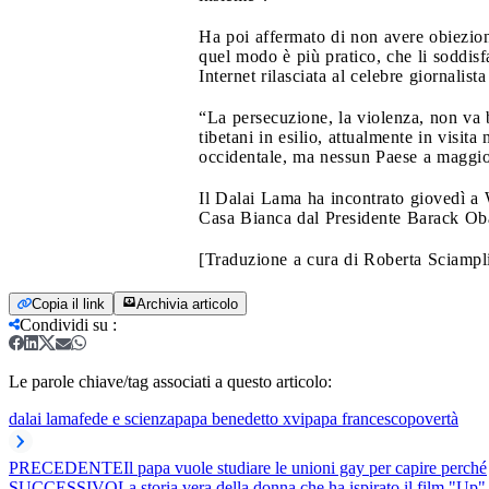
Ha poi affermato di non avere obiezio
quel modo è più pratico, che li soddisf
Internet rilasciata al celebre giornalist
“La persecuzione, la violenza, non va b
tibetani in esilio, attualmente in visit
occidentale, ma nessun Paese a maggior
Il Dalai Lama ha incontrato giovedì a W
Casa Bianca dal Presidente Barack Obam
[Traduzione a cura di Roberta Sciampli
Copia il link
Archivia articolo
Condividi su
:
Le parole chiave/tag associati a questo articolo:
dalai lama
fede e scienza
papa benedetto xvi
papa francesco
povertà
PRECEDENTE
Il papa vuole studiare le unioni gay per capire perché
SUCCESSIVO
La storia vera della donna che ha ispirato il film "Up"