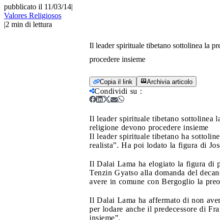
pubblicato il 11/03/14
|
Valores Religiosos
|
2
min di lettura
Il leader spirituale tibetano sottolinea la
procedere insieme
Copia il link
Archivia articolo
Condividi su
:
Il leader spirituale tibetano sottolinea
religione devono procedere insieme
Il leader spirituale tibetano ha sottol
realista”. Ha poi lodato la figura di J
Il Dalai Lama ha elogiato la figura di 
Tenzin Gyatso alla domanda del decano 
avere in comune con Bergoglio la preocc
Il Dalai Lama ha affermato di non aver 
per lodare anche il predecessore di Fra
insieme”.