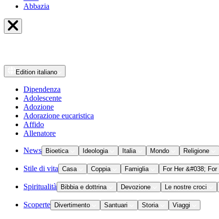
Abbazia
Edition
italiano
Dipendenza
Adolescente
Adozione
Adorazione eucaristica
Affido
Allenatore
News
Bioetica
Ideologia
Italia
Mondo
Religione
Stile di vita
Casa
Coppia
Famiglia
For Her &#038; For
Spiritualità
Bibbia e dottrina
Devozione
Le nostre croci
Scoperte
Divertimento
Santuari
Storia
Viaggi