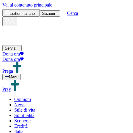
Vai al contenuto principale
Cerca
Edition
italiano
Sezioni
Servizi
Dona ora
Dona ora
Prega
Menu
Pray
Opinioni
News
Stile di vita
Spiritualità
Scoperte
Eredità
Italia