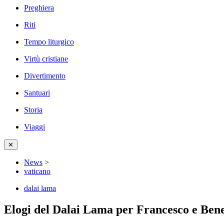
Preghiera
Riti
Tempo liturgico
Virtù cristiane
Divertimento
Santuari
Storia
Viaggi
✕
News
>
vaticano
dalai lama
Elogi del Dalai Lama per Francesco e Ben