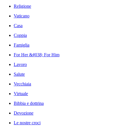
Religione
Vaticano
Casa
Coppia
Famiglia
For Her &#038; For Him
Lavoro
Salute
Vecchiaia
Virtuale
Bibbia e dottrina
Devozione
Le nostre croci