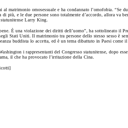
ni al matrimonio omosessuale e ha condannato l’omofobia. “Se du
a di più, e le due persone sono totalmente d’accordo, allora va ben
a statunitense Larry King.
ene. È una violazione dei diritti dell’uomo”, ha sottolineato il P
a negli Stati Uniti. Il matrimonio tra persone dello stesso sesso è 
anza buddista lo accetta, ed è un tema dibattuto in Paesi come i
ashington i rappresentanti del Congresso statunitense, dopo essere
a, il che ha provocato l’irritazione della Cina.
cotti]