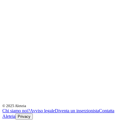
© 2025 Aleteia
Chi siamo noi?
Avviso legale
Diventa un inserzionista
Contatta
Aleteia
Privacy