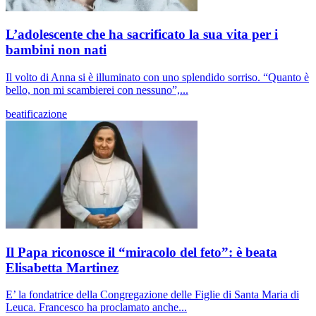
L’adolescente che ha sacrificato la sua vita per i
bambini non nati
Il volto di Anna si è illuminato con uno splendido sorriso. “Quanto è
bello, non mi scambierei con nessuno”,...
beatificazione
Il Papa riconosce il “miracolo del feto”: è beata
Elisabetta Martinez
E’ la fondatrice della Congregazione delle Figlie di Santa Maria di
Leuca. Francesco ha proclamato anche...