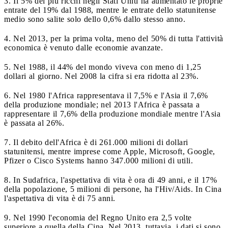
3. Il 5% dei più ricchi negli Stati Uniti ha aumentato le proprie
entrate del 19% dal 1988, mentre le entrate dello statunitense
medio sono salite solo dello 0,6% dallo stesso anno.
4. Nel 2013, per la prima volta, meno del 50% di tutta l'attività
economica è venuto dalle economie avanzate.
5. Nel 1988, il 44% del mondo viveva con meno di 1,25
dollari al giorno. Nel 2008 la cifra si era ridotta al 23%.
6. Nel 1980 l'Africa rappresentava il 7,5% e l'Asia il 7,6%
della produzione mondiale; nel 2013 l'Africa è passata a
rappresentare il 7,6% della produzione mondiale mentre l'Asia
è passata al 26%.
7. Il debito dell'Africa è di 261.000 milioni di dollari
statunitensi, mentre imprese come Apple, Microsoft, Google,
Pfizer o Cisco Systems hanno 347.000 milioni di utili.
8. In Sudafrica, l'aspettativa di vita è ora di 49 anni, e il 17%
della popolazione, 5 milioni di persone, ha l'Hiv/Aids. In Cina
l'aspettativa di vita è di 75 anni.
9. Nel 1990 l'economia del Regno Unito era 2,5 volte
superiore a quella della Cina. Nel 2013, tuttavia, i dati si sono