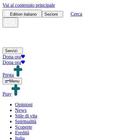
Vai al contenuto principale
Cerca
Edition
italiano
Sezioni
Servizi
Dona ora
Dona ora
Prega
Menu
Pray
Opinioni
News
Stile di vita
Spiritualità
Scoperte
Eredità
Italia