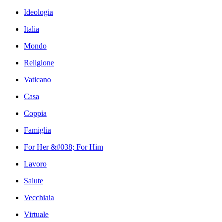
Ideologia
Italia
Mondo
Religione
Vaticano
Casa
Coppia
Famiglia
For Her &#038; For Him
Lavoro
Salute
Vecchiaia
Virtuale