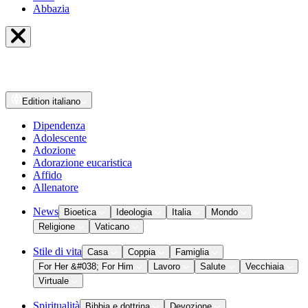
Abbazia
Edition
italiano
Dipendenza
Adolescente
Adozione
Adorazione eucaristica
Affido
Allenatore
News
Bioetica
Ideologia
Italia
Mondo
Religione
Vaticano
Stile di vita
Casa
Coppia
Famiglia
For Her &#038; For Him
Lavoro
Salute
Vecchiaia
Virtuale
Spiritualità
Bibbia e dottrina
Devozione