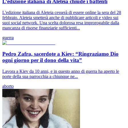
L’edizione italiana di Aleteia chiude i battenti
L'edizione italiana di Aleteia cesserà di essere online la sera del 28
febbraio. Aleteia smetterà anche di pubblicare articoli e video sui
suoi social network. Una scelta dolorosa resa improrogabile dalla
mancanza di risorse finanziarie sufficienti...
guerra
Pedro Zafra, sacerdote a Kiev: “Ringraziamo Dio
ogni giorno per il dono della vita”
Lavora a Kiev da 10 anni, e in questo anno di guerra ha aperto le
porte della sua parrocchia a chiunque ne...
aborto