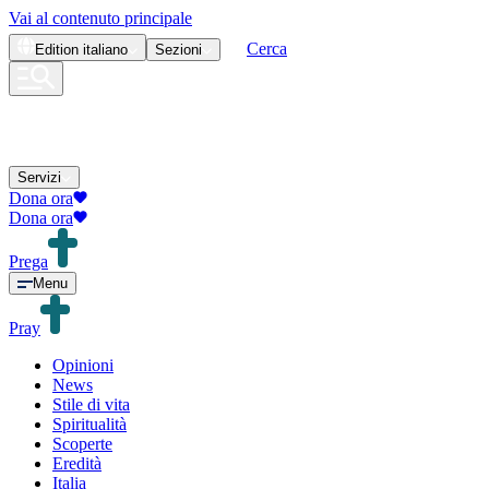
Vai al contenuto principale
Cerca
Edition
italiano
Sezioni
Servizi
Dona ora
Dona ora
Prega
Menu
Pray
Opinioni
News
Stile di vita
Spiritualità
Scoperte
Eredità
Italia