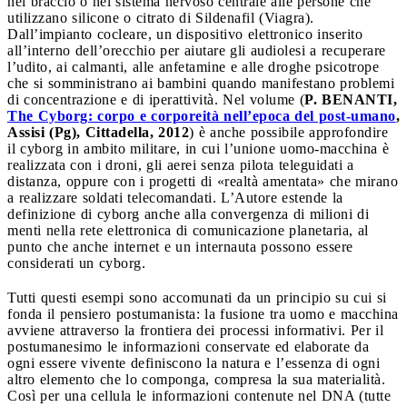
nel braccio o nel sistema nervoso centrale alle persone che
utilizzano silicone o citrato di Sildenafil (Viagra).
Dall’impianto cocleare, un dispositivo elettronico inserito
all’interno dell’orecchio per aiutare gli audiolesi a recuperare
l’udito, ai calmanti, alle anfetamine e alle droghe psicotrope
che si somministrano ai bambini quando manifestano problemi
di concentrazione e di iperattività. Nel volume (
P. BENANTI,
The Cyborg: corpo e corporeità nell’epoca del post-umano
,
Assisi (Pg), Cittadella, 2012
) è anche possibile approfondire
il cyborg in ambito militare, in cui l’unione uomo-macchina è
realizzata con i droni, gli aerei senza pilota teleguidati a
distanza, oppure con i progetti di «realtà amentata» che mirano
a realizzare soldati telecomandati. L’Autore estende la
definizione di cyborg anche alla convergenza di milioni di
menti nella rete elettronica di comunicazione planetaria, al
punto che anche internet e un internauta possono essere
considerati un cyborg.
Tutti questi esempi sono accomunati da un principio su cui si
fonda il pensiero postumanista: la fusione tra uomo e macchina
avviene attraverso la frontiera dei processi informativi. Per il
postumanesimo le informazioni conservate ed elaborate da
ogni essere vivente definiscono la natura e l’essenza di ogni
altro elemento che lo componga, compresa la sua materialità.
Così per una cellula le informazioni contenute nel DNA (tutte