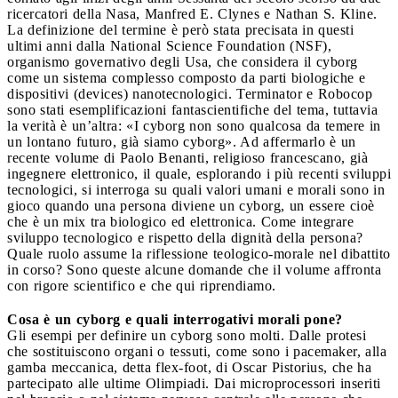
ricercatori della Nasa, Manfred E. Clynes e Nathan S. Kline.
La definizione del termine è però stata precisata in questi
ultimi anni dalla National Science Foundation (NSF),
organismo governativo degli Usa, che considera il cyborg
come un sistema complesso composto da parti biologiche e
dispositivi (devices) nanotecnologici. Terminator e Robocop
sono stati esemplificazioni fantascientifiche del tema, tuttavia
la verità è un’altra: «I cyborg non sono qualcosa da temere in
un lontano futuro, già siamo cyborg». Ad affermarlo è un
recente volume di Paolo Benanti, religioso francescano, già
ingegnere elettronico, il quale, esplorando i più recenti sviluppi
tecnologici, si interroga su quali valori umani e morali sono in
gioco quando una persona diviene un cyborg, un essere cioè
che è un mix tra biologico ed elettronica. Come integrare
sviluppo tecnologico e rispetto della dignità della persona?
Quale ruolo assume la riflessione teologico-morale nel dibattito
in corso? Sono queste alcune domande che il volume affronta
con rigore scientifico e che qui riprendiamo.
Cosa è un cyborg e quali interrogativi morali pone?
Gli esempi per definire un cyborg sono molti. Dalle protesi
che sostituiscono organi o tessuti, come sono i pacemaker, alla
gamba meccanica, detta flex-foot, di Oscar Pistorius, che ha
partecipato alle ultime Olimpiadi. Dai microprocessori inseriti