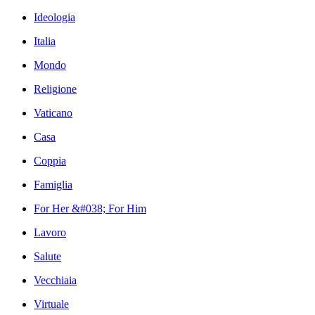
Ideologia
Italia
Mondo
Religione
Vaticano
Casa
Coppia
Famiglia
For Her &#038; For Him
Lavoro
Salute
Vecchiaia
Virtuale