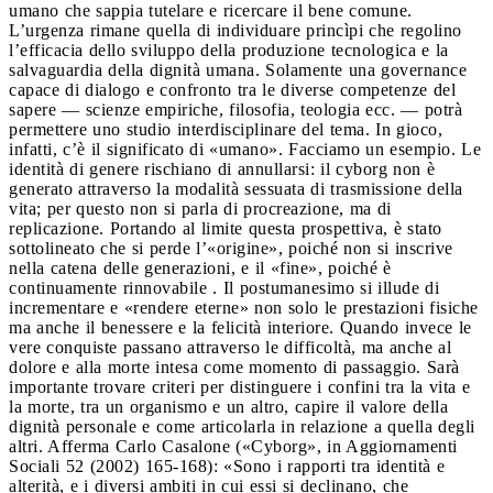
umano che sappia tutelare e ricercare il bene comune.
L’urgenza rimane quella di individuare princìpi che regolino
l’efficacia dello sviluppo della produzione tecnologica e la
salvaguardia della dignità umana. Solamente una governance
capace di dialogo e confronto tra le diverse competenze del
sapere — scienze empiriche, filosofia, teologia ecc. — potrà
permettere uno studio interdisciplinare del tema. In gioco,
infatti, c’è il significato di «umano». Facciamo un esempio. Le
identità di genere rischiano di annullarsi: il cyborg non è
generato attraverso la modalità sessuata di trasmissione della
vita; per questo non si parla di procreazione, ma di
replicazione. Portando al limite questa prospettiva, è stato
sottolineato che si perde l’«origine», poiché non si inscrive
nella catena delle generazioni, e il «fine», poiché è
continuamente rinnovabile . Il postumanesimo si illude di
incrementare e «rendere eterne» non solo le prestazioni fisiche
ma anche il benessere e la felicità interiore. Quando invece le
vere conquiste passano attraverso le difficoltà, ma anche al
dolore e alla morte intesa come momento di passaggio. Sarà
importante trovare criteri per distinguere i confini tra la vita e
la morte, tra un organismo e un altro, capire il valore della
dignità personale e come articolarla in relazione a quella degli
altri. Afferma Carlo Casalone («Cyborg», in Aggiornamenti
Sociali 52 (2002) 165-168): «Sono i rapporti tra identità e
alterità, e i diversi ambiti in cui essi si declinano, che