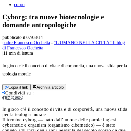
corpo
Cyborg: tra nuove biotecnologie e
domande antropologiche
pubblicato il 07/03/14
|
padre Francesco Occhetta
-
"L'UMANO NELLA CITTÀ" Il blog
di Francesco Occhetta
|
11
min di lettura
In gioco c'è il concetto di vita e di corporeità, una nuova sfida per la
teologia morale
Copia il link
Archivia articolo
Condividi su
:
In gioco c’è il concetto di vita e di corporeità, una nuova sfida
per la teologia morale
Il termine cyborg — nato dall’unione delle parole inglesi
cybernetic e organism (organismo cibernetico) — è stato
coniato agli inizi degli anni Sessanta del secolo scorso da due