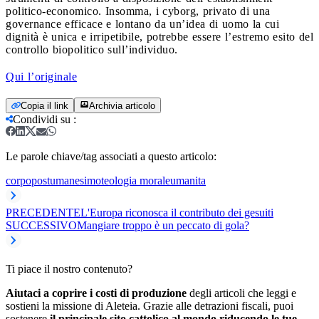
politico-economico. Insomma, i cyborg, privato di una
governance efficace e lontano da un’idea di uomo la cui
dignità è unica e irripetibile, potrebbe essere l’estremo esito del
controllo biopolitico sull’individuo.
Qui l’originale
Copia il link
Archivia articolo
Condividi su
:
Le parole chiave/tag associati a questo articolo:
corpo
postumanesimo
teologia morale
umanita
PRECEDENTE
L'Europa riconosca il contributo dei gesuiti
SUCCESSIVO
Mangiare troppo è un peccato di gola?
Ti piace il nostro contenuto?
Aiutaci a coprire i costi di produzione
degli articoli che leggi e
sostieni la missione di Aleteia. Grazie alle detrazioni fiscali, puoi
sostenere
il principale sito cattolico al mondo riducendo le tue