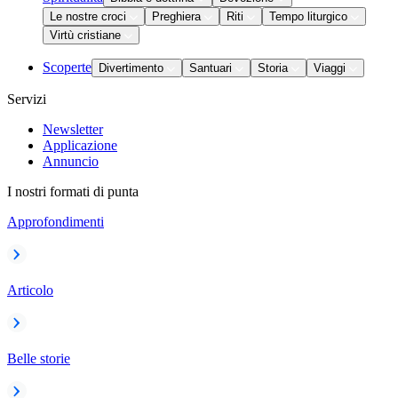
Le nostre croci
Preghiera
Riti
Tempo liturgico
Virtù cristiane
Scoperte
Divertimento
Santuari
Storia
Viaggi
Servizi
Newsletter
Applicazione
Annuncio
I nostri formati di punta
Approfondimenti
Articolo
Belle storie