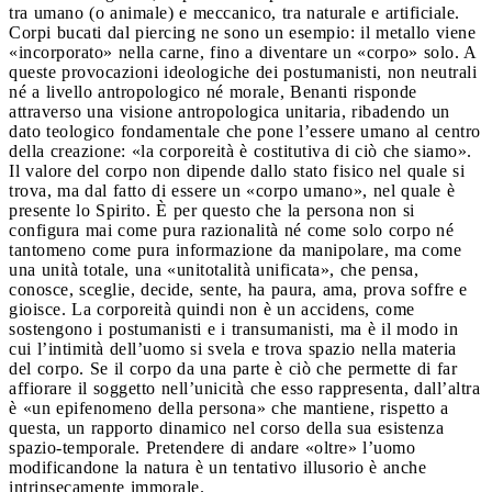
tra umano (o animale) e meccanico, tra naturale e artificiale.
Corpi bucati dal piercing ne sono un esempio: il metallo viene
«incorporato» nella carne, fino a diventare un «corpo» solo. A
queste provocazioni ideologiche dei postumanisti, non neutrali
né a livello antropologico né morale, Benanti risponde
attraverso una visione antropologica unitaria, ribadendo un
dato teologico fondamentale che pone l’essere umano al centro
della creazione: «la corporeità è costitutiva di ciò che siamo».
Il valore del corpo non dipende dallo stato fisico nel quale si
trova, ma dal fatto di essere un «corpo umano», nel quale è
presente lo Spirito. È per questo che la persona non si
configura mai come pura razionalità né come solo corpo né
tantomeno come pura informazione da manipolare, ma come
una unità totale, una «unitotalità unificata», che pensa,
conosce, sceglie, decide, sente, ha paura, ama, prova soffre e
gioisce. La corporeità quindi non è un accidens, come
sostengono i postumanisti e i transumanisti, ma è il modo in
cui l’intimità dell’uomo si svela e trova spazio nella materia
del corpo. Se il corpo da una parte è ciò che permette di far
affiorare il soggetto nell’unicità che esso rappresenta, dall’altra
è «un epifenomeno della persona» che mantiene, rispetto a
questa, un rapporto dinamico nel corso della sua esistenza
spazio-temporale. Pretendere di andare «oltre» l’uomo
modificandone la natura è un tentativo illusorio è anche
intrinsecamente immorale.