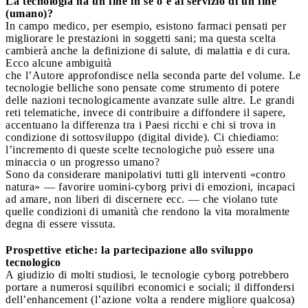
La tecnologia ha un fine in sé o è al servizio di un fine
(umano)?
In campo medico, per esempio, esistono farmaci pensati per
migliorare le prestazioni in soggetti sani; ma questa scelta
cambierà anche la definizione di salute, di malattia e di cura.
Ecco alcune ambiguità
che l’Autore approfondisce nella seconda parte del volume. Le
tecnologie belliche sono pensate come strumento di potere
delle nazioni tecnologicamente avanzate sulle altre. Le grandi
reti telematiche, invece di contribuire a diffondere il sapere,
accentuano la differenza tra i Paesi ricchi e chi si trova in
condizione di sottosviluppo (digital divide). Ci chiediamo:
l’incremento di queste scelte tecnologiche può essere una
minaccia o un progresso umano?
Sono da considerare manipolativi tutti gli interventi «contro
natura» — favorire uomini-cyborg privi di emozioni, incapaci
ad amare, non liberi di discernere ecc. — che violano tute
quelle condizioni di umanità che rendono la vita moralmente
degna di essere vissuta.
Prospettive etiche: la partecipazione allo sviluppo
tecnologico
A giudizio di molti studiosi, le tecnologie cyborg potrebbero
portare a numerosi squilibri economici e sociali; il diffondersi
dell’enhancement (l’azione volta a rendere migliore qualcosa)