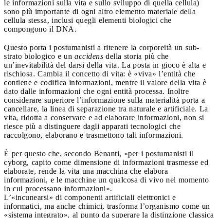
le informazioni sulla vita e sullo sviluppo di quella cellula)
sono più importante di ogni altro elemento materiale della
cellula stessa, inclusi quegli elementi biologici che
compongono il DNA.
Questo porta i postumanisti a ritenere la corporeità un sub-
strato biologico e un
accidens
della storia più che
un’inevitabilità del darsi della vita. La posta in gioco è alta e
rischiosa. Cambia il concetto di vita: è «viva» l’entità che
contiene e codifica informazioni, mentre il valore della vita è
dato dalle informazioni che ogni entità processa. Inoltre
considerare superiore l’informazione sulla materialità porta a
cancellare, la linea di separazione tra naturale e artificiale. La
vita, ridotta a conservare e ad elaborare informazioni, non si
riesce più a distinguere dagli apparati tecnologici che
raccolgono, elaborano e trasmettono tali informazioni.
È per questo che, secondo Benanti, «per i postumanisti il
cyborg, capito come dimensione di informazioni trasmesse ed
elaborate, rende la vita una macchina che elabora
informazioni, e le macchine un qualcosa di vivo nel momento
in cui processano informazioni».
L’«incunearsi» di componenti artificiali elettronici e
informatici, ma anche chimici, trasforma l’organismo come un
«sistema integrato», al punto da superare la distinzione classica