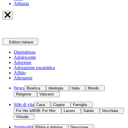
Abbazia
Edition
italiano
Dipendenza
Adolescente
Adozione
Adorazione eucaristica
Affido
Allenatore
News
Bioetica
Ideologia
Italia
Mondo
Religione
Vaticano
Stile di vita
Casa
Coppia
Famiglia
For Her &#038; For Him
Lavoro
Salute
Vecchiaia
Virtuale
Spiritualità
Bibbia e dottrina
Devozione