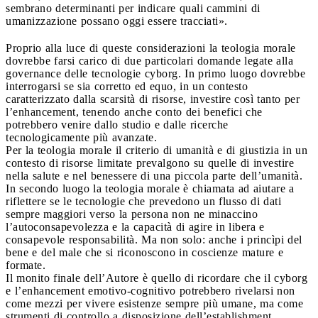
sembrano determinanti per indicare quali cammini di
umanizzazione possano oggi essere tracciati».
Proprio alla luce di queste considerazioni la teologia morale
dovrebbe farsi carico di due particolari domande legate alla
governance delle tecnologie cyborg. In primo luogo dovrebbe
interrogarsi se sia corretto ed equo, in un contesto
caratterizzato dalla scarsità di risorse, investire così tanto per
l’enhancement, tenendo anche conto dei benefici che
potrebbero venire dallo studio e dalle ricerche
tecnologicamente più avanzate.
Per la teologia morale il criterio di umanità e di giustizia in un
contesto di risorse limitate prevalgono su quelle di investire
nella salute e nel benessere di una piccola parte dell’umanità.
In secondo luogo la teologia morale è chiamata ad aiutare a
riflettere se le tecnologie che prevedono un flusso di dati
sempre maggiori verso la persona non ne minaccino
l’autoconsapevolezza e la capacità di agire in libera e
consapevole responsabilità. Ma non solo: anche i princìpi del
bene e del male che si riconoscono in coscienze mature e
formate.
Il monito finale dell’Autore è quello di ricordare che il cyborg
e l’enhancement emotivo-cognitivo potrebbero rivelarsi non
come mezzi per vivere esistenze sempre più umane, ma come
strumenti di controllo a disposizione dell’establishment