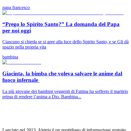
papa francesco
“Prego lo Spirito Santo?” La domanda del Papa
per noi oggi
Ciascuno si chieda se si apre alla luce dello Spirito Santo, e se Gli dà
spazio nella propria vita
bambina
Giacinta, la bimba che voleva salvare le anime dal
fuoco infernale
La più giovane dei bambini veggenti di Fatima ha sofferto il martirio
prima di rendere l’anima a Dio. Bambina...
Lanciato nel 2013, Aleteia è un quotidiano di informazione gratuito