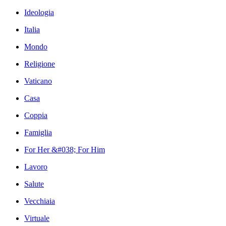
Ideologia
Italia
Mondo
Religione
Vaticano
Casa
Coppia
Famiglia
For Her &#038; For Him
Lavoro
Salute
Vecchiaia
Virtuale