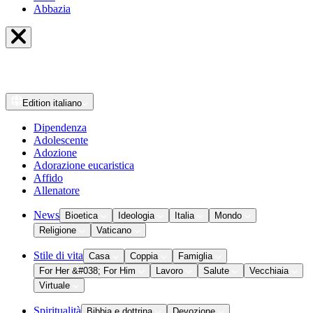
Abbazia
Edition
italiano
Dipendenza
Adolescente
Adozione
Adorazione eucaristica
Affido
Allenatore
News
Bioetica
Ideologia
Italia
Mondo
Religione
Vaticano
Stile di vita
Casa
Coppia
Famiglia
For Her &#038; For Him
Lavoro
Salute
Vecchiaia
Virtuale
Spiritualità
Bibbia e dottrina
Devozione