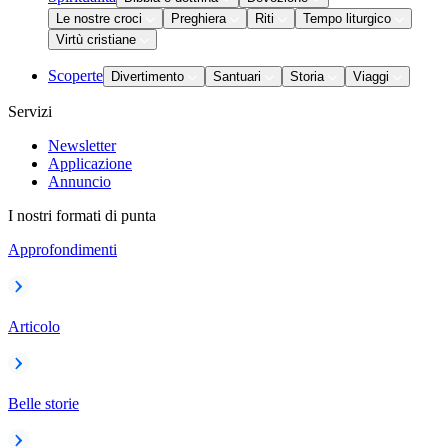
Le nostre croci
Preghiera
Riti
Tempo liturgico
Virtù cristiane
Scoperte
Divertimento
Santuari
Storia
Viaggi
Servizi
Newsletter
Applicazione
Annuncio
I nostri formati di punta
Approfondimenti
Articolo
Belle storie