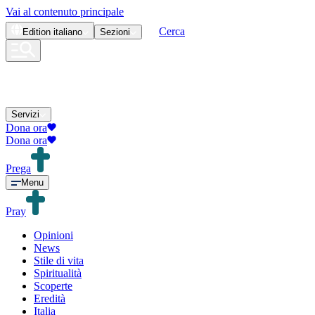
Vai al contenuto principale
Cerca
Edition
italiano
Sezioni
Servizi
Dona ora
Dona ora
Prega
Menu
Pray
Opinioni
News
Stile di vita
Spiritualità
Scoperte
Eredità
Italia