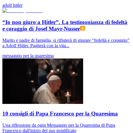
adolf hitler
“Io non giuro a Hitler”. La testimonianza di fedeltà
e coraggio di Josef Mayr-Nusser
Marito e padre di famiglia, si rifiuterà di giurare “fedeltà e coraggio”
a Adolf Hitler. Pagherà con la vita...
messaggio per la quaresima
10 consigli di Papa Francesco per la Quaresima
Una riflessione da ogni Messaggio per la Quaresima di Papa
Francesco dall'inizio del suo pontificato