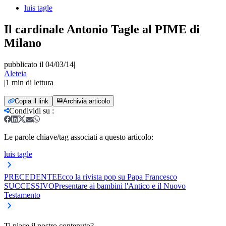
luis tagle
Il cardinale Antonio Tagle al PIME di
Milano
pubblicato il 04/03/14
|
Aleteia
|
1
min di lettura
Copia il link
Archivia articolo
Condividi su
:
Le parole chiave/tag associati a questo articolo:
luis tagle
PRECEDENTE
Ecco la rivista pop su Papa Francesco
SUCCESSIVO
Presentare ai bambini l'Antico e il Nuovo
Testamento
Ti piace il nostro contenuto?