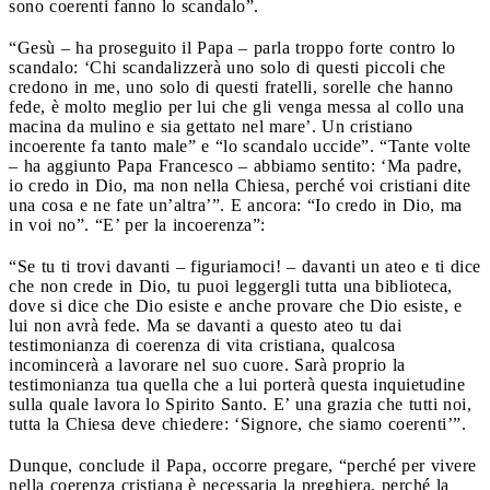
sono coerenti fanno lo scandalo”.
“Gesù – ha proseguito il Papa – parla troppo forte contro lo
scandalo: ‘Chi scandalizzerà uno solo di questi piccoli che
credono in me, uno solo di questi fratelli, sorelle che hanno
fede, è molto meglio per lui che gli venga messa al collo una
macina da mulino e sia gettato nel mare’. Un cristiano
incoerente fa tanto male” e “lo scandalo uccide”. “Tante volte
– ha aggiunto Papa Francesco – abbiamo sentito: ‘Ma padre,
io credo in Dio, ma non nella Chiesa, perché voi cristiani dite
una cosa e ne fate un’altra’”. E ancora: “Io credo in Dio, ma
in voi no”. “E’ per la incoerenza”:
“Se tu ti trovi davanti – figuriamoci! – davanti un ateo e ti dice
che non crede in Dio, tu puoi leggergli tutta una biblioteca,
dove si dice che Dio esiste e anche provare che Dio esiste, e
lui non avrà fede. Ma se davanti a questo ateo tu dai
testimonianza di coerenza di vita cristiana, qualcosa
incomincerà a lavorare nel suo cuore. Sarà proprio la
testimonianza tua quella che a lui porterà questa inquietudine
sulla quale lavora lo Spirito Santo. E’ una grazia che tutti noi,
tutta la Chiesa deve chiedere: ‘Signore, che siamo coerenti’”.
Dunque, conclude il Papa, occorre pregare, “perché per vivere
nella coerenza cristiana è necessaria la preghiera, perché la