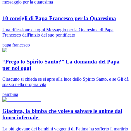
messaggio per la quaresima
10 consigli di Papa Francesco per la Quaresima
Una riflessione da ogni Messaggio per la Quaresima di Papa
Francesco dall'inizio del suo pontificato
papa francesco
“Prego lo Spirito Santo?” La domanda del Papa
per noi oggi
Ciascuno si chieda se si apre alla luce dello Spirito Santo, e se Gli dà
spazio nella propria vita
bambina
Giacinta, la bimba che voleva salvare le anime dal
fuoco infernale
La più giovane dei bambini veggenti di Fatima ha sofferto il martirio