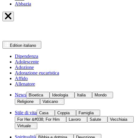
Abbazia
Edition
italiano
Dipendenza
Adolescente
Adozione
Adorazione eucaristica
Affido
Allenatore
News
Bioetica
Ideologia
Italia
Mondo
Religione
Vaticano
Stile di vita
Casa
Coppia
Famiglia
For Her &#038; For Him
Lavoro
Salute
Vecchiaia
Virtuale
Spiritualità
Bibbia e dottrina
Devozione