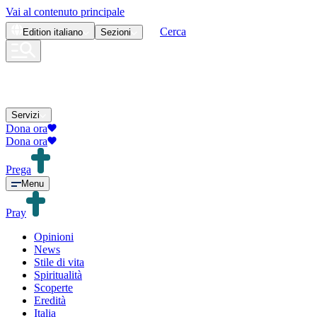
Vai al contenuto principale
Cerca
Edition
italiano
Sezioni
Servizi
Dona ora
Dona ora
Prega
Menu
Pray
Opinioni
News
Stile di vita
Spiritualità
Scoperte
Eredità
Italia