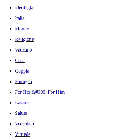
Ideologia
Italia
Mondo
Religione
Vaticano
Casa
Coppia
Famiglia
For Her &#038; For Him
Lavoro
Salute
Vecchiaia
Virtuale