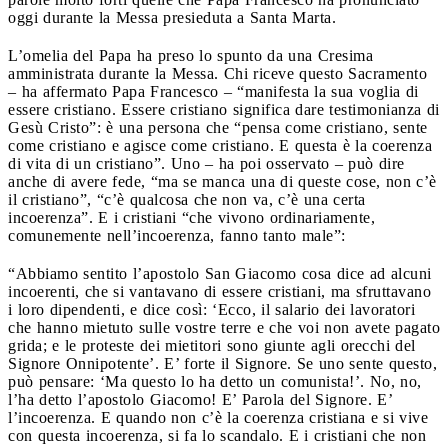
oggi durante la Messa presieduta a Santa Marta.
L’omelia del Papa ha preso lo spunto da una Cresima
amministrata durante la Messa. Chi riceve questo Sacramento
– ha affermato Papa Francesco – “manifesta la sua voglia di
essere cristiano. Essere cristiano significa dare testimonianza di
Gesù Cristo”: è una persona che “pensa come cristiano, sente
come cristiano e agisce come cristiano. E questa è la coerenza
di vita di un cristiano”. Uno – ha poi osservato – può dire
anche di avere fede, “ma se manca una di queste cose, non c’è
il cristiano”, “c’è qualcosa che non va, c’è una certa
incoerenza”. E i cristiani “che vivono ordinariamente,
comunemente nell’incoerenza, fanno tanto male”:
“Abbiamo sentito l’apostolo San Giacomo cosa dice ad alcuni
incoerenti, che si vantavano di essere cristiani, ma sfruttavano
i loro dipendenti, e dice così: ‘Ecco, il salario dei lavoratori
che hanno mietuto sulle vostre terre e che voi non avete pagato
grida; e le proteste dei mietitori sono giunte agli orecchi del
Signore Onnipotente’. E’ forte il Signore. Se uno sente questo,
può pensare: ‘Ma questo lo ha detto un comunista!’. No, no,
l’ha detto l’apostolo Giacomo! E’ Parola del Signore. E’
l’incoerenza. E quando non c’è la coerenza cristiana e si vive
con questa incoerenza, si fa lo scandalo. E i cristiani che non