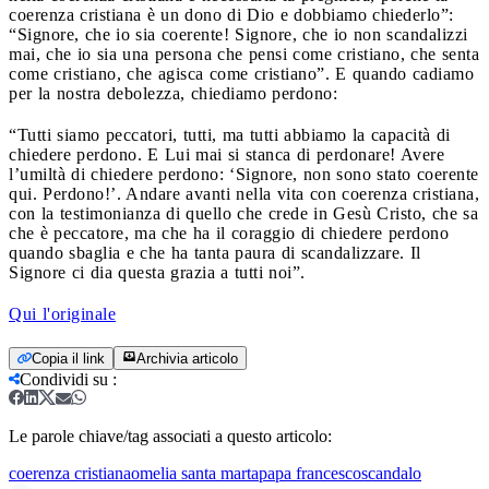
coerenza cristiana è un dono di Dio e dobbiamo chiederlo”:
“Signore, che io sia coerente! Signore, che io non scandalizzi
mai, che io sia una persona che pensi come cristiano, che senta
come cristiano, che agisca come cristiano”. E quando cadiamo
per la nostra debolezza, chiediamo perdono:
“Tutti siamo peccatori, tutti, ma tutti abbiamo la capacità di
chiedere perdono. E Lui mai si stanca di perdonare! Avere
l’umiltà di chiedere perdono: ‘Signore, non sono stato coerente
qui. Perdono!’. Andare avanti nella vita con coerenza cristiana,
con la testimonianza di quello che crede in Gesù Cristo, che sa
che è peccatore, ma che ha il coraggio di chiedere perdono
quando sbaglia e che ha tanta paura di scandalizzare. Il
Signore ci dia questa grazia a tutti noi”.
Qui l'originale
Copia il link
Archivia articolo
Condividi su
:
Le parole chiave/tag associati a questo articolo:
coerenza cristiana
omelia santa marta
papa francesco
scandalo