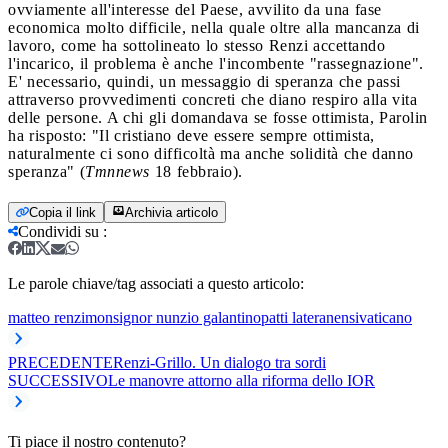
ovviamente all'interesse del Paese, avvilito da una fase
economica molto difficile, nella quale oltre alla mancanza di
lavoro, come ha sottolineato lo stesso Renzi accettando
l'incarico, il problema è anche l'incombente "rassegnazione".
E' necessario, quindi, un messaggio di speranza che passi
attraverso provvedimenti concreti che diano respiro alla vita
delle persone. A chi gli domandava se fosse ottimista, Parolin
ha risposto: "Il cristiano deve essere sempre ottimista,
naturalmente ci sono difficoltà ma anche solidità che danno
speranza" (
Tmnnews
18 febbraio).
Copia il link
Archivia articolo
Condividi su
:
Le parole chiave/tag associati a questo articolo:
matteo renzi
monsignor nunzio galantino
patti lateranensi
vaticano
PRECEDENTE
Renzi-Grillo. Un dialogo tra sordi
SUCCESSIVO
Le manovre attorno alla riforma dello IOR
Ti piace il nostro contenuto?