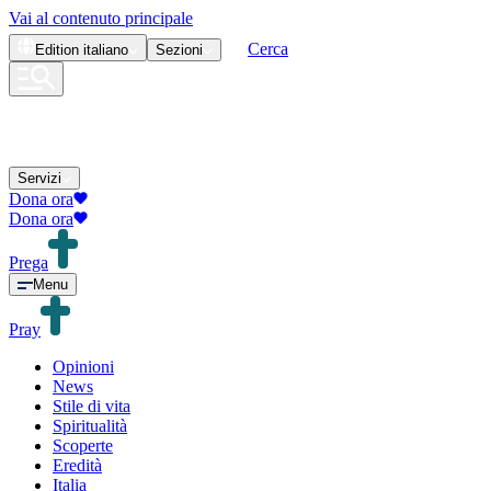
Vai al contenuto principale
Cerca
Edition
italiano
Sezioni
Servizi
Dona ora
Dona ora
Prega
Menu
Pray
Opinioni
News
Stile di vita
Spiritualità
Scoperte
Eredità
Italia