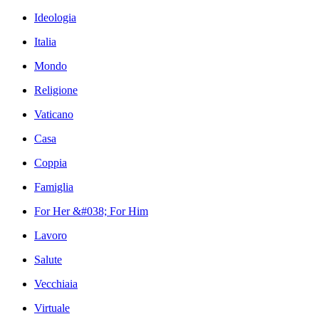
Ideologia
Italia
Mondo
Religione
Vaticano
Casa
Coppia
Famiglia
For Her &#038; For Him
Lavoro
Salute
Vecchiaia
Virtuale