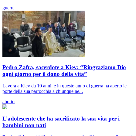
guerra
Pedro Zafra, sacerdote a Kiev: “Ringraziamo Dio
ogni giorno per il dono della vita”
Lavora a Kiev da 10 anni, e in questo anno di guerra ha aperto le
porte della sua parrocchia a chiunque ne...
aborto
L’adolescente che ha sacrificato la sua vita per i
bambini non nati