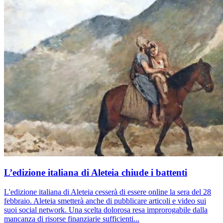
L’edizione italiana di Aleteia chiude i battenti
L'edizione italiana di Aleteia cesserà di essere online la sera del 28
febbraio. Aleteia smetterà anche di pubblicare articoli e video sui
suoi social network. Una scelta dolorosa resa improrogabile dalla
mancanza di risorse finanziarie sufficienti...