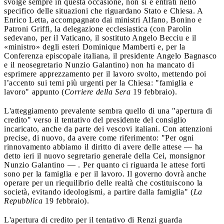
svolge sempre in questa occasione, non si è entrati nello
specifico delle situazioni che riguardano Stato e Chiesa. A
Enrico Letta, accompagnato dai ministri Alfano, Bonino e
Patroni Griffi, la delegazione ecclesiastica (con Parolin
sedevano, per il Vaticano, il sostituto Angelo Becciu e il
«ministro» degli esteri Dominique Mamberti e, per la
Conferenza episcopale italiana, il presidente Angelo Bagnasco
e il neosegretario Nunzio Galantino) non ha mancato di
esprimere apprezzamento per il lavoro svolto, mettendo poi
l’accento sui temi più urgenti per la Chiesa: "famiglia e
lavoro" appunto (
Corriere della Sera
19 febbraio).
L'atteggiamento prevalente sembra quello di una "apertura di
credito" verso il tentativo del presidente del consiglio
incaricato, anche da parte dei vescovi italiani. Con attenzioni
precise, di nuovo, da avere come riferimento: "Per ogni
rinnovamento abbiamo il diritto di avere delle attese — ha
detto ieri il nuovo segretario generale della Cei, monsignor
Nunzio Galantino — . Per quanto ci riguarda le attese forti
sono per la famiglia e per il lavoro. Il governo dovrà anche
operare per un riequilibrio delle realtà che costituiscono la
società, evitando ideologismi, a partire dalla famiglia" (
La
Repubblica
19 febbraio).
L'apertura di credito per il tentativo di Renzi guarda