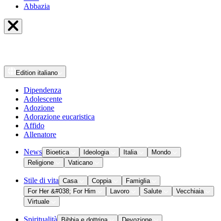
Abbazia
Edition
italiano
Dipendenza
Adolescente
Adozione
Adorazione eucaristica
Affido
Allenatore
News
Bioetica
Ideologia
Italia
Mondo
Religione
Vaticano
Stile di vita
Casa
Coppia
Famiglia
For Her &#038; For Him
Lavoro
Salute
Vecchiaia
Virtuale
Spiritualità
Bibbia e dottrina
Devozione