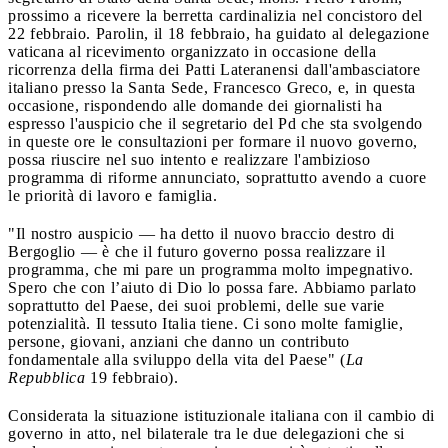
prossimo a ricevere la berretta cardinalizia nel concistoro del
22 febbraio. Parolin, il 18 febbraio, ha guidato al delegazione
vaticana al ricevimento organizzato in occasione della
ricorrenza della firma dei Patti Lateranensi dall'ambasciatore
italiano presso la Santa Sede, Francesco Greco, e, in questa
occasione, rispondendo alle domande dei giornalisti ha
espresso l'auspicio che il segretario del Pd che sta svolgendo
in queste ore le consultazioni per formare il nuovo governo,
possa riuscire nel suo intento e realizzare l'ambizioso
programma di riforme annunciato, soprattutto avendo a cuore
le priorità di lavoro e famiglia.
"Il nostro auspicio — ha detto il nuovo braccio destro di
Bergoglio — è che il futuro governo possa realizzare il
programma, che mi pare un programma molto impegnativo.
Spero che con l’aiuto di Dio lo possa fare. Abbiamo parlato
soprattutto del Paese, dei suoi problemi, delle sue varie
potenzialità. Il tessuto Italia tiene. Ci sono molte famiglie,
persone, giovani, anziani che danno un contributo
fondamentale alla sviluppo della vita del Paese" (
La
Repubblica
19 febbraio).
Considerata la situazione istituzionale italiana con il cambio di
governo in atto, nel bilaterale tra le due delegazioni che si