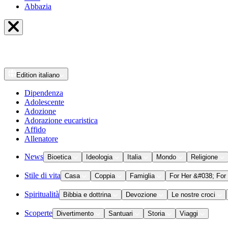
Abbazia
Edition
italiano
Dipendenza
Adolescente
Adozione
Adorazione eucaristica
Affido
Allenatore
News
Bioetica
Ideologia
Italia
Mondo
Religione
Stile di vita
Casa
Coppia
Famiglia
For Her &#038; For
Spiritualità
Bibbia e dottrina
Devozione
Le nostre croci
Scoperte
Divertimento
Santuari
Storia
Viaggi