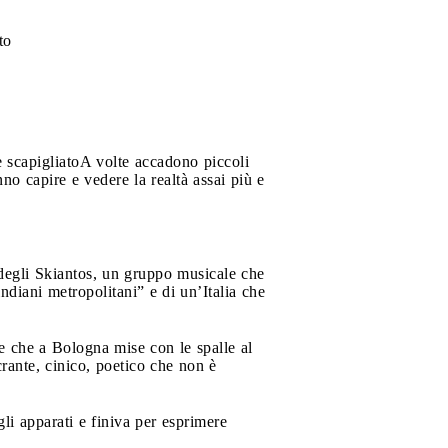
to
e scapigliato
A volte accadono piccoli
no capire e vedere la realtà assai più e
 degli Skiantos, un gruppo musicale che
diani metropolitani” e di un’Italia che
one che a Bologna mise con le spalle al
rante, cinico, poetico che non è
gli apparati e finiva per esprimere