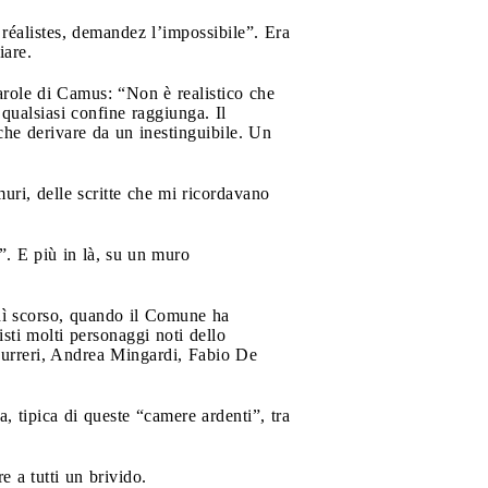
réalistes, demandez l’impossibile”. Era
iare.
parole di Camus: “Non è realistico che
qualsiasi confine raggiunga. Il
 che derivare da un inestinguibile. Un
muri, delle scritte che mi ricordavano
”. E più in là, su un muro
dì scorso, quando il Comune ha
sti molti personaggi noti dello
Curreri, Andrea Mingardi, Fabio De
, tipica di queste “camere ardenti”, tra
 a tutti un brivido.