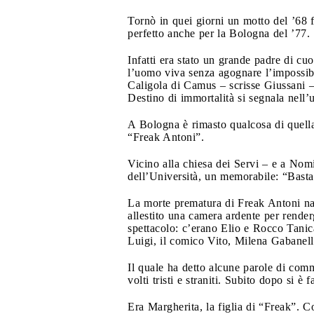
Tornò in quei giorni un motto del ’68 
perfetto anche per la Bologna del ’77. 
Infatti era stato un grande padre di cu
l’uomo viva senza agognare l’impossibil
Caligola di Camus – scrisse Giussani – 
Destino di immortalità si segnala nell’
A Bologna è rimasto qualcosa di quella v
“Freak Antoni”.
Vicino alla chiesa dei Servi – e a Nom
dell’Università, un memorabile: “Basta 
La morte prematura di Freak Antoni na
allestito una camera ardente per render
spettacolo: c’erano Elio e Rocco Tani
Luigi, il comico Vito, Milena Gabanelli
Il quale ha detto alcune parole di comm
volti tristi e straniti. Subito dopo si è
Era Margherita, la figlia di “Freak”. C