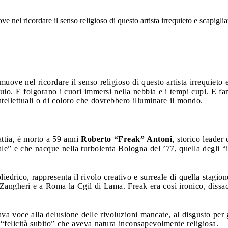
 nel ricordare il senso religioso di questo artista irrequieto e scapiglia
uove nel ricordare il senso religioso di questo artista irrequieto 
uio. E folgorano i cuori immersi nella nebbia e i tempi cupi. E fan
intellettuali o di coloro che dovrebbero illuminare il mondo.
ttia, è morto a 59 anni
Roberto “Freak” Antoni
, storico leader
e” e che nacque nella turbolenta Bologna del ’77, quella degli “in
liedrico, rappresenta il rivolo creativo e surreale di quella stagi
 Zangheri e a Roma la Cgil di Lama. Freak era così ironico, dissac
ava voce alla delusione delle rivoluzioni mancate, al disgusto per 
 “felicità subito” che aveva natura inconsapevolmente religiosa.