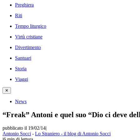
Preghiera
Riti
Tempo liturgico
Virtù cristiane
Divertimento
Santuari
Storia
Viaggi
✕
News
“Freak” Antoni e quel suo “Dio ci deve del
pubblicato il 19/02/14
|
Antonio Socci
-
Lo Straniero - il blog di Antonio Socci
|
6
min di lettura