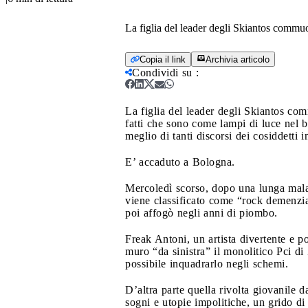
La figlia del leader degli Skiantos commuove
Copia il link
Archivia articolo
Condividi su
:
La figlia del leader degli Skiantos comm
fatti che sono come lampi di luce nel b
meglio di tanti discorsi dei cosiddetti 
E’ accaduto a Bologna.
Mercoledì scorso, dopo una lunga mala
viene classificato come “rock demenzial
poi affogò negli anni di piombo.
Freak Antoni, un artista divertente e po
muro “da sinistra” il monolitico Pci di
possibile inquadrarlo negli schemi.
D’altra parte quella rivolta giovanile d
sogni e utopie impolitiche, un grido di