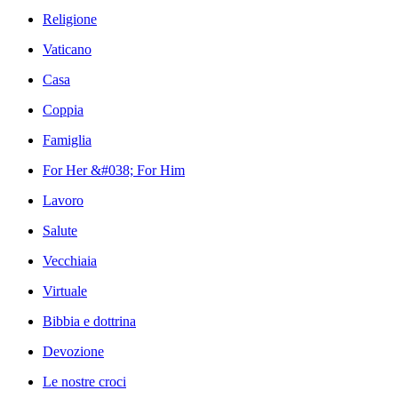
Religione
Vaticano
Casa
Coppia
Famiglia
For Her &#038; For Him
Lavoro
Salute
Vecchiaia
Virtuale
Bibbia e dottrina
Devozione
Le nostre croci