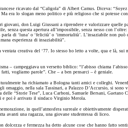
francese ricavato dal “Caligola” di Albert Camus. Diceva: “Soyez 
Ma era lo slogan meno politico e più religioso che si potesse con
ori giovani, don Luigi Giussani a riprendere e valorizzare quelle 
e, senza questa apertura all’impossibile, senza nesso con l’oltre: 
parla di ‘luna’ o ‘felicità’ o ‘immortalità’. L’insaziabile non può
umana esperienza di insaziabilità”.
entata creativa del ‘77. Io stesso ho letto a volte, qua e là, sui 
isma – campeggiava un versetto biblico: “l’abisso chiama l’abisso
fatti, vogliamo parole”. Che – a ben pensarci – è geniale.
turalmente ha richiamato a Bologna tanti amici e colleghi. Vener
gli omaggio, nella sala Tassinari, a Palazzo D’Accursio, si sono vi
ca delle “Storie Tese”, Luca Carboni, Samuele Bersani, Gaetano 
 e poi è arrivato il sindaco Virginio Merola.
emorazione, in quell’atmosfera surreale e obiettivamente disperata
 fatta avanti una ragazza, una giovane studentessa di liceo.
on dolcezza e fermezza ha detto alcune cose che hanno fatto sentire