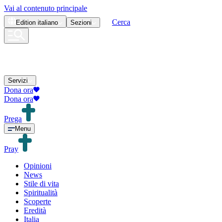
Vai al contenuto principale
Cerca
Edition
italiano
Sezioni
Servizi
Dona ora
Dona ora
Prega
Menu
Pray
Opinioni
News
Stile di vita
Spiritualità
Scoperte
Eredità
Italia