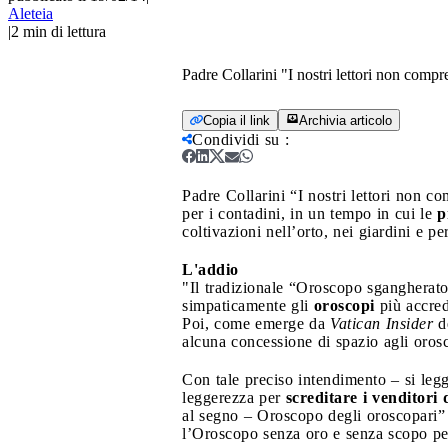
Aleteia
|
2
min di lettura
Padre Collarini "I nostri lettori non comp
Copia il link
Archivia articolo
Condividi su
:
Padre Collarini “I nostri lettori non c
per i contadini, in un tempo in cui le
p
coltivazioni nell’orto, nei giardini e pe
L'addio
"Il tradizionale “Oroscopo sgangherato
simpaticamente gli
oroscopi
più accred
Poi, come emerge da
Vatican Insider
de
alcuna concessione di spazio agli oros
Con tale preciso intendimento – si legg
leggerezza per
screditare i venditori di
al segno – Oroscopo degli oroscopari” 
l’Oroscopo senza oro e senza scopo per