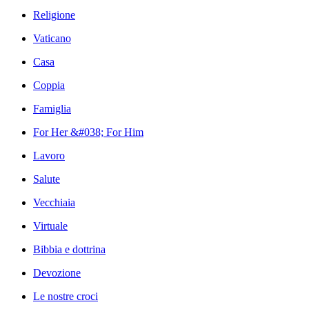
Religione
Vaticano
Casa
Coppia
Famiglia
For Her &#038; For Him
Lavoro
Salute
Vecchiaia
Virtuale
Bibbia e dottrina
Devozione
Le nostre croci