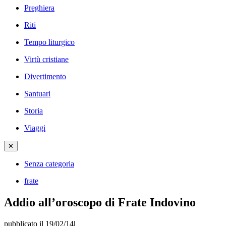
Preghiera
Riti
Tempo liturgico
Virtù cristiane
Divertimento
Santuari
Storia
Viaggi
✕
Senza categoria
frate
Addio all’oroscopo di Frate Indovino
pubblicato il 19/02/14
|