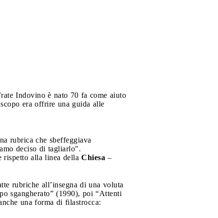
rate Indovino è nato 70 fa come aiuto
 scopo era offrire una guida alle
una rubrica che sbeffeggiava
amo deciso di tagliarlo".
 rispetto alla linea della
Chiesa
–
atte rubriche all’insegna di una voluta
po sgangherato” (1990), poi “Attenti
nche una forma di filastrocca: