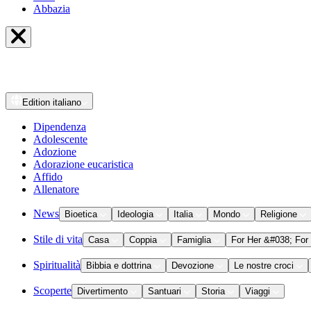
Abbazia
Edition
italiano
Dipendenza
Adolescente
Adozione
Adorazione eucaristica
Affido
Allenatore
News
Bioetica
Ideologia
Italia
Mondo
Religione
Stile di vita
Casa
Coppia
Famiglia
For Her &#038; For
Spiritualità
Bibbia e dottrina
Devozione
Le nostre croci
Scoperte
Divertimento
Santuari
Storia
Viaggi