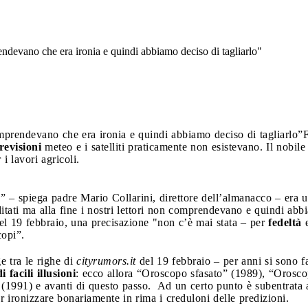
rendevano che era ironia e quindi abbiamo deciso di tagliarlo"
omprendevano che era ironia e quindi abbiamo deciso di tagliarlo”
F
revisioni
meteo e i satelliti praticamente non esistevano. Il nobile
r i lavori agricoli.
” – spiega padre Mario Collarini, direttore dell’almanacco – era 
itati ma alla fine i nostri lettori non comprendevano e quindi abbi
l 19 febbraio, una precisazione "non c’è mai stata – per
fedeltà
e
copi”.
e tra le righe di
cityrumors.it
del 19 febbraio – per anni si sono f
 facili illusioni
: ecco allora “Oroscopo sfasato” (1989), “Orosco
(1991) e avanti di questo passo. Ad un certo punto è subentrata a
 ironizzare bonariamente in rima i creduloni delle predizioni.