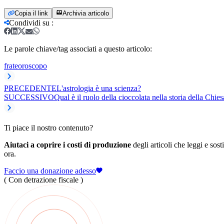
Copia il link
Archivia articolo
Condividi su
:
Le parole chiave/tag associati a questo articolo:
frate
oroscopo
PRECEDENTE
L'astrologia è una scienza?
SUCCESSIVO
Qual è il ruolo della cioccolata nella storia della Chie
Ti piace il nostro contenuto?
Aiutaci a coprire i costi di produzione
degli articoli che leggi e sost
ora.
Faccio una donazione adesso
( Con detrazione fiscale )