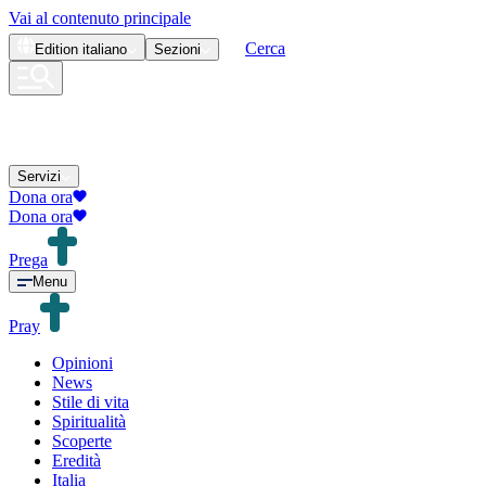
Vai al contenuto principale
Cerca
Edition
italiano
Sezioni
Servizi
Dona ora
Dona ora
Prega
Menu
Pray
Opinioni
News
Stile di vita
Spiritualità
Scoperte
Eredità
Italia