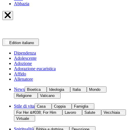
Abbazia
Edition
italiano
Dipendenza
Adolescente
Adozione
Adorazione eucaristica
Affido
Allenatore
News
Bioetica
Ideologia
Italia
Mondo
Religione
Vaticano
Stile di vita
Casa
Coppia
Famiglia
For Her &#038; For Him
Lavoro
Salute
Vecchiaia
Virtuale
Spiritualità
Bibbia e dottrina
Devozione