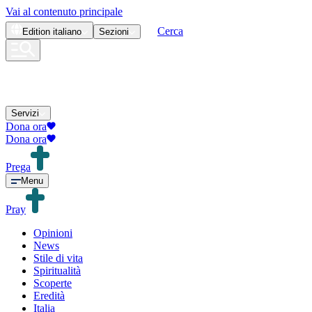
Vai al contenuto principale
Cerca
Edition
italiano
Sezioni
Servizi
Dona ora
Dona ora
Prega
Menu
Pray
Opinioni
News
Stile di vita
Spiritualità
Scoperte
Eredità
Italia