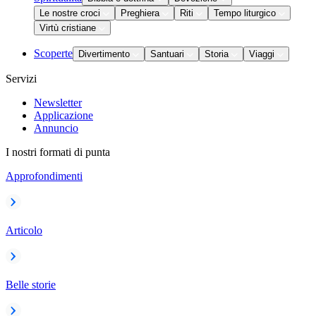
Le nostre croci
Preghiera
Riti
Tempo liturgico
Virtù cristiane
Scoperte
Divertimento
Santuari
Storia
Viaggi
Servizi
Newsletter
Applicazione
Annuncio
I nostri formati di punta
Approfondimenti
Articolo
Belle storie