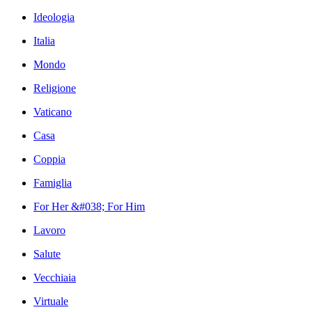
Ideologia
Italia
Mondo
Religione
Vaticano
Casa
Coppia
Famiglia
For Her &#038; For Him
Lavoro
Salute
Vecchiaia
Virtuale