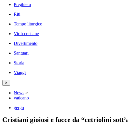
Preghiera
Riti
Tempo liturgico
Virtù cristiane
Divertimento
Santuari
Storia
Viaggi
✕
News
>
vaticano
gergo
Cristiani gioiosi e facce da “cetriolini sott