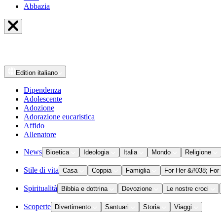
Abbazia
Edition
italiano
Dipendenza
Adolescente
Adozione
Adorazione eucaristica
Affido
Allenatore
News
Bioetica
Ideologia
Italia
Mondo
Religione
Stile di vita
Casa
Coppia
Famiglia
For Her &#038; For
Spiritualità
Bibbia e dottrina
Devozione
Le nostre croci
Scoperte
Divertimento
Santuari
Storia
Viaggi