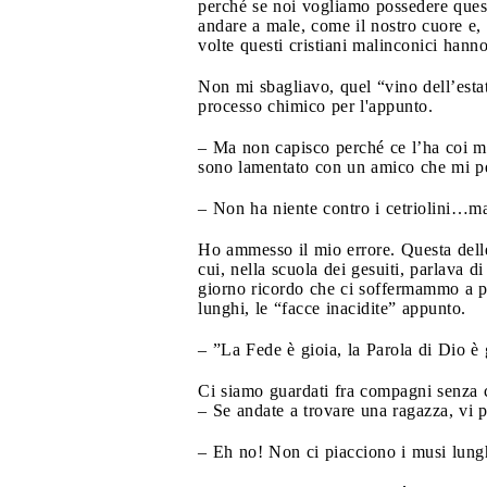
perché se noi vogliamo possedere quest
andare a male, come il nostro cuore e, 
volte questi cristiani malinconici hann
Non mi sbagliavo, quel “vino dell’esta
processo chimico per l'appunto.
– Ma non capisco perché ce l’ha coi m
sono lamentato con un amico che mi per
– Non ha niente contro i cetriolini…ma 
Ho ammesso il mio errore. Questa delle
cui, nella scuola dei gesuiti, parlava di
giorno ricordo che ci soffermammo a pa
lunghi, le “facce inacidite” appunto.
– ”La Fede è gioia, la Parola di Dio 
Ci siamo guardati fra compagni senza c
– Se andate a trovare una ragazza, vi p
– Eh no! Non ci piacciono i musi lung