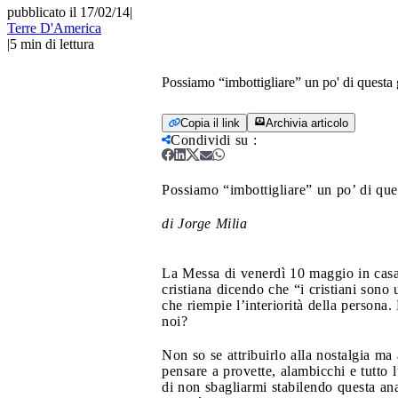
pubblicato il 17/02/14
|
Terre D'America
|
5
min di lettura
Possiamo “imbottigliare” un po' di questa 
Copia il link
Archivia articolo
Condividi su
:
Possiamo “imbottigliare” un po’ di que
di Jorge Milia
La Messa di venerdì 10 maggio in casa 
cristiana dicendo che “i cristiani son
che riempie l’interiorità della persona
noi?
Non so se attribuirlo alla nostalgia ma
pensare a provette, alambicchi e tutto 
di non sbagliarmi stabilendo questa an