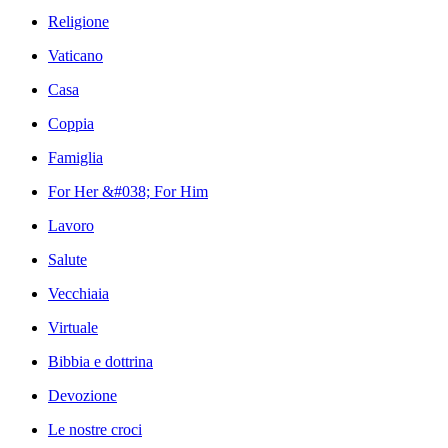
Religione
Vaticano
Casa
Coppia
Famiglia
For Her &#038; For Him
Lavoro
Salute
Vecchiaia
Virtuale
Bibbia e dottrina
Devozione
Le nostre croci