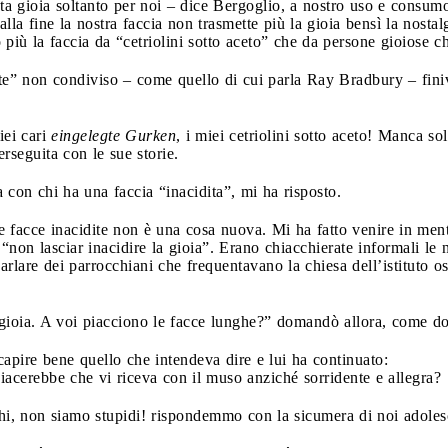
a gioia soltanto per noi – dice Bergoglio, a nostro uso e consumo
alla fine la nostra faccia non trasmette più la gioia bensì la nost
o più la faccia da “cetriolini sotto aceto” che da persone gioiose c
te” non condiviso – come quello di cui parla Ray Bradbury – finiv
iei cari
eingelegte Gurken
, i miei cetriolini sotto aceto! Manca so
seguita con le sue storie.
con chi ha una faccia “inacidita”, mi ha risposto.
 facce inacidite non è una cosa nuova. Mi ha fatto venire in mente
 “non lasciar inacidire la gioia”. Erano chiacchierate informali le n
rlare dei parrocchiani che frequentavano la chiesa dell’istituto
è gioia. A voi piacciono le facce lunghe?” domandò allora, come 
apire bene quello che intendeva dire e lui ha continuato:
iacerebbe che vi riceva con il muso anziché sorridente e allegra?
hi, non siamo stupidi! rispondemmo con la sicumera di noi adoles