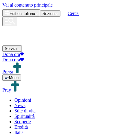
Vai al contenuto principale
Cerca
Edition
italiano
Sezioni
Servizi
Dona ora
Dona ora
Prega
Menu
Pray
Opinioni
News
Stile di vita
Spiritualità
Scoperte
Eredità
Italia