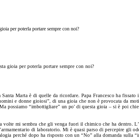
gioia per poterla portare sempre con noi?
sta gioia per poterla portare sempre con noi?
Santa Marta è di quelle da ricordare. Papa Francesco ha fissato il
o uomini e donne gioiosi”, di una gioia che non è provocata da mot
. Ma possiamo “imbottigliare” un po' di questa gioia – si è poi chi
 a volte mi sembra che gli venga fuori il chimico che ha dentro. L’
l’armamentario di laboratorio. Mi è quasi parso di percepire gli od
alogia perché dopo ha risposto con un “No” alla domanda sulla “im