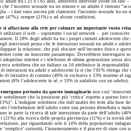
adulti tra i 25 e i 65 anni, attraverso interviste svolte on line – i
lta che l’incontro sessuale tra un minore e un adulto è ritenuto “acce
ia – i dati sono ancora più clamorosi: l'incontro sessuale tra un 
due (47%), sempre (21%) o ad alcune condizioni.
e si affacciano alla rete per colmare un importante vuoto rela
 di utilizzare il web – soprattutto i social network – per conoscere
o amore. Il 28% degli adulti ha tra i propri contatti adolescenti c
li intervistati pensa che le interazioni sessuali tra adulti e adoles
viluppare la relazione, che può sfociare nell’incontro fisico e ques
ternet come un innocente passatempo. Dovrebbero interrogarsi sopr
li adoperino internet e i telefonini di ultima generazione senza alcu
erca sottolinea che un italiano su 10 attribuisce la responsabilità d
 di interazioni tra adulti e adolescenti fa sì che l’81% ritenga che
ile di iniziative di contatto (49% in esclusiva e 33% insieme al ra
nioni (8% l’adolescente in sé, e 33% in sodalizio con un adulto).
e emergono pertanto da questo immaginario
non così ‘innocenti’
 sottolineare che la posizione più ‘critica’ rispetto a questo loro
3%)”. L’indagine sottolinea che dall’analisi dei temi alla base del
solo l’etichettatura dell’adulto come una persona disturbata o mal
ano in parte la ricerca di tale interazione da parte dell’adulto (
ari (21%) alla ricerca delle propria giovinezza (11%) e la novità de
tta relazione, pur riguardando solo il 14% della popolazione indaga
‘ e ‘semplice’ curiosità, l’innamoramento e il piacere di stare con