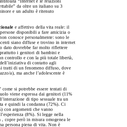
ntitolata “Internet e le relazioni
ttabile” da oltre un italiano su 3
minore e un adulto è ritenuto
zionale
e affettivo della vita reale: il
 persone disponibili a fare amicizia o
he non conosce personalmente: sono le
centi siano diffuse e trovino in internet
to dato dovrebbe far molto riflettere
attutto i genitori di bambini e
n controllo e con la più totale libertà,
ell’iniziativa di contatto agli
 si tratti di un fenomeno diffuso, dove
gazzo/a), ma anche l’adolescente è
 come si potrebbe essere tentati di
 ruolo viene espressa dai genitori (11%
l’interazione di tipo sessuale tra un
ata e quindi la condanna (72%). Ci
40%) con argomenti che vanno
ll’esperienza (8%). Si legge nella
ta , copre però in misura omogenea le
 una persona piena di vita. Non è