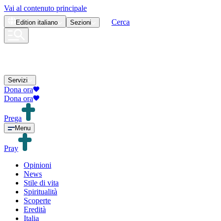
Vai al contenuto principale
Cerca
Edition
italiano
Sezioni
Servizi
Dona ora
Dona ora
Prega
Menu
Pray
Opinioni
News
Stile di vita
Spiritualità
Scoperte
Eredità
Italia