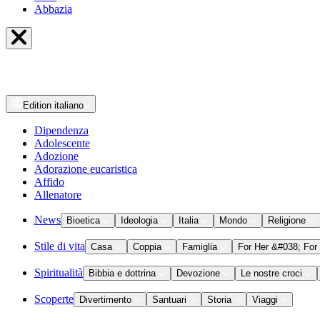
Abbazia
Edition
italiano
Dipendenza
Adolescente
Adozione
Adorazione eucaristica
Affido
Allenatore
News
Bioetica
Ideologia
Italia
Mondo
Religione
Stile di vita
Casa
Coppia
Famiglia
For Her &#038; For
Spiritualità
Bibbia e dottrina
Devozione
Le nostre croci
Scoperte
Divertimento
Santuari
Storia
Viaggi