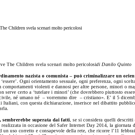
he Children svela scenari molto pericolosi
ve The Children svela scenari molto pericolosi
di Danilo Quinto
inamento nazista o comunista – può criminalizzare un orient
‘essere’. Ogni orientamento sessuale, ogni preferenza, ogni scel
n comportamenti violenti e dannosi per altre persone, minori o ma
 non serve certo a ‘tutelare i minori’ (che dovrebbero piuttosto esse
incivile, né umano né – vorremmo dire – cristiano». E’ il 5 dice
 Italiani, con questa dichiarazione, inserisce nel dibattito pubblico
arla.
, sembrerebbe superata dai fatti
, se si considera quelli descrit
realizzata in occasione del Safer Internet Day 2014, la giornata
d un uso corretto e consapevole della rete, che ricorre l’11 febbrai