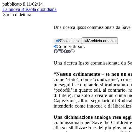
pubblicato il 11/02/14
|
La nuova Bussola quotidiana
|
8
min di lettura
Una ricerca Ipsos commissionata da Save T
Copia il link
Archivia articolo
Condividi su
:
Una ricerca Ipsos commissionata da Sa
“Nessun ordinamento – se non un ord
come ‘stato’, come ‘condizione’, come 
perseguiti se e quando si tradurranno i
‘pedofili’ in quanto tali, al contrario,
di tutele), ma solo a creare un clima 
Capezzone, allora segretario di Radicali
intenderla come innocua e di liberalizz
Una dichiarazione analoga resa oggi
commissionata per Save the Children e 
alla sensibilizzazione dei più giovani a