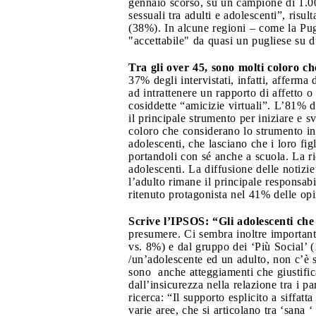
gennaio scorso, su un campione di 1.001 
sessuali tra adulti e adolescenti”, risu
(38%). In alcune regioni – come la Pugl
"accettabile" da quasi un pugliese su 
Tra gli over 45, sono molti coloro ch
37% degli intervistati, infatti, afferma
ad intrattenere un rapporto di affetto 
cosiddette “amicizie virtuali”. L’81% deg
il principale strumento per iniziare e s
coloro che considerano lo strumento in
adolescenti, che lasciano che i loro fig
portandoli con sé anche a scuola. La ric
adolescenti. La diffusione delle notizie
l’adulto rimane il principale responsab
ritenuto protagonista nel 41% delle opi
Scrive l’IPSOS: “Gli adolescenti ch
presumere. Ci sembra inoltre importante
vs. 8%) e dal gruppo dei ‘Più Social’ (1
/un’adolescente ed un adulto, non c’è 
sono anche atteggiamenti che giustific
dall’insicurezza nella relazione tra i p
ricerca: “Il supporto esplicito a siffa
varie aree, che si articolano tra ‘sana 