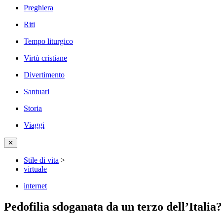
Preghiera
Riti
Tempo liturgico
Virtù cristiane
Divertimento
Santuari
Storia
Viaggi
✕
Stile di vita
>
virtuale
internet
Pedofilia sdoganata da un terzo dell’Italia