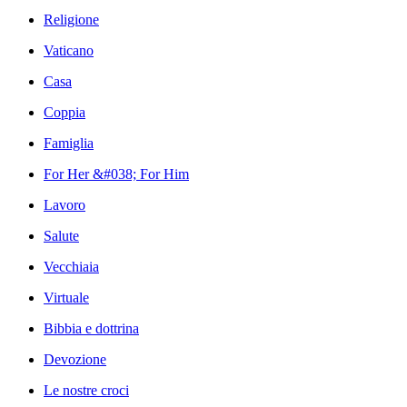
Religione
Vaticano
Casa
Coppia
Famiglia
For Her &#038; For Him
Lavoro
Salute
Vecchiaia
Virtuale
Bibbia e dottrina
Devozione
Le nostre croci