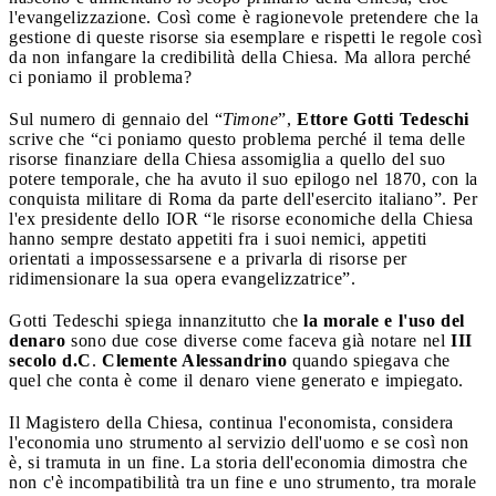
l'evangelizzazione. Così come è ragionevole pretendere che la
gestione di queste risorse sia esemplare e rispetti le regole così
da non infangare la credibilità della Chiesa. Ma allora perché
ci poniamo il problema?
Sul numero di gennaio del “
Timone
”,
Ettore Gotti Tedeschi
scrive che “ci poniamo questo problema perché il tema delle
risorse finanziare della Chiesa assomiglia a quello del suo
potere temporale, che ha avuto il suo epilogo nel 1870, con la
conquista militare di Roma da parte dell'esercito italiano”. Per
l'ex presidente dello IOR “le risorse economiche della Chiesa
hanno sempre destato appetiti fra i suoi nemici, appetiti
orientati a impossessarsene e a privarla di risorse per
ridimensionare la sua opera evangelizzatrice”.
Gotti Tedeschi spiega innanzitutto che
la morale e l'uso del
denaro
sono due cose diverse come faceva già notare nel
III
secolo d.C
.
Clemente Alessandrino
quando spiegava che
quel che conta è come il denaro viene generato e impiegato.
Il Magistero della Chiesa, continua l'economista, considera
l'economia uno strumento al servizio dell'uomo e se così non
è, si tramuta in un fine. La storia dell'economia dimostra che
non c'è incompatibilità tra un fine e uno strumento, tra morale