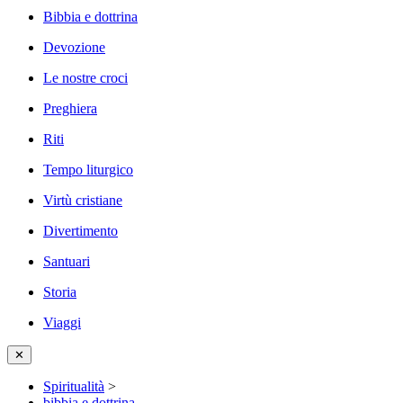
Bibbia e dottrina
Devozione
Le nostre croci
Preghiera
Riti
Tempo liturgico
Virtù cristiane
Divertimento
Santuari
Storia
Viaggi
✕
Spiritualità
>
bibbia e dottrina