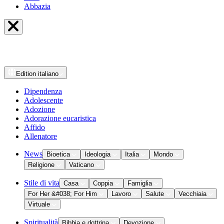
Abbazia
Edition
italiano
Dipendenza
Adolescente
Adozione
Adorazione eucaristica
Affido
Allenatore
News
Bioetica
Ideologia
Italia
Mondo
Religione
Vaticano
Stile di vita
Casa
Coppia
Famiglia
For Her &#038; For Him
Lavoro
Salute
Vecchiaia
Virtuale
Spiritualità
Bibbia e dottrina
Devozione