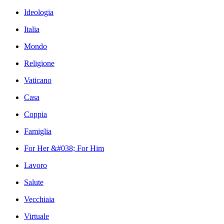
Ideologia
Italia
Mondo
Religione
Vaticano
Casa
Coppia
Famiglia
For Her &#038; For Him
Lavoro
Salute
Vecchiaia
Virtuale