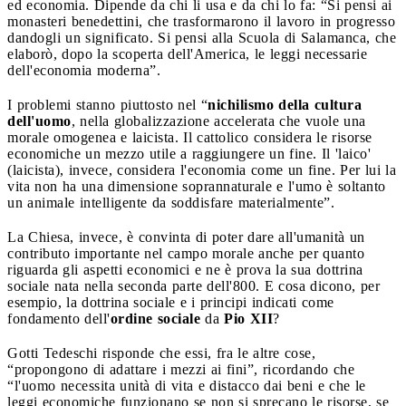
ed economia. Dipende da chi li usa e da chi lo fa: “Si pensi ai
monasteri benedettini, che trasformarono il lavoro in progresso
dandogli un significato. Si pensi alla Scuola di Salamanca, che
elaborò, dopo la scoperta dell'America, le leggi necessarie
dell'economia moderna”.
I problemi stanno piuttosto nel “
nichilismo della cultura
dell'uomo
, nella globalizzazione accelerata che vuole una
morale omogenea e laicista. Il cattolico considera le risorse
economiche un mezzo utile a raggiungere un fine. Il 'laico'
(laicista), invece, considera l'economia come un fine. Per lui la
vita non ha una dimensione soprannaturale e l'umo è soltanto
un animale intelligente da soddisfare materialmente”.
La Chiesa, invece, è convinta di poter dare all'umanità un
contributo importante nel campo morale anche per quanto
riguarda gli aspetti economici e ne è prova la sua dottrina
sociale nata nella seconda parte dell'800. E cosa dicono, per
esempio, la dottrina sociale e i principi indicati come
fondamento dell'
ordine sociale
da
Pio XII
?
Gotti Tedeschi risponde che essi, fra le altre cose,
“propongono di adattare i mezzi ai fini”, ricordando che
“l'uomo necessita unità di vita e distacco dai beni e che le
leggi economiche funzionano se non si sprecano le risorse, se