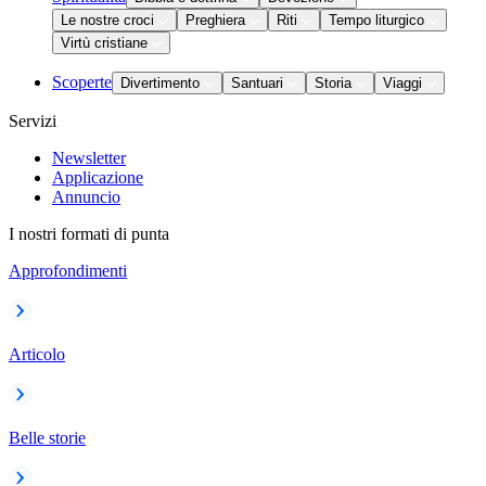
Le nostre croci
Preghiera
Riti
Tempo liturgico
Virtù cristiane
Scoperte
Divertimento
Santuari
Storia
Viaggi
Servizi
Newsletter
Applicazione
Annuncio
I nostri formati di punta
Approfondimenti
Articolo
Belle storie