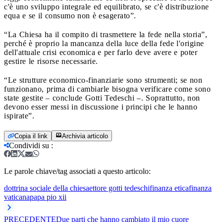
c'è uno sviluppo integrale ed equilibrato, se c'è distribuzione
equa e se il consumo non è esagerato”.
“La Chiesa ha il compito di trasmettere la fede nella storia”,
perché è proprio la mancanza della luce della fede l'origine
dell'attuale crisi economica e per farlo deve avere e poter
gestire le risorse necessarie.
“Le strutture economico-finanziarie sono strumenti; se non
funzionano, prima di cambiarle bisogna verificare come sono
state gestite – conclude Gotti Tedeschi –. Soprattutto, non
devono esser messi in discussione i principi che le hanno
ispirate”.
Copia il link
Archivia articolo
Condividi su
:
Le parole chiave/tag associati a questo articolo:
dottrina sociale della chiesa
ettore gotti tedeschi
finanza etica
finanza
vaticana
papa pio xii
PRECEDENTE
Due parti che hanno cambiato il mio cuore