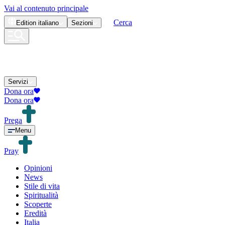
Vai al contenuto principale
Cerca
Edition
italiano
Sezioni
Servizi
Dona ora
Dona ora
Prega
Menu
Pray
Opinioni
News
Stile di vita
Spiritualità
Scoperte
Eredità
Italia