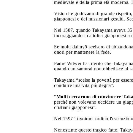
medievale e della prima età moderna. I
Visto che godevano di grande rispetto, 
giapponesi e dei missionari gesuiti. Se
Nel 1587, quando Takayama aveva 35 an
incoraggiando i cattolici giapponesi a r
Se molti daimyō scelsero di abbandonar
onori per mantenere la fede.
Padre Witwer ha riferito che Takayama 
quando un samurai non obbedisce al su
Takayama “scelse la povertà per essere f
condurre una vita più degna”.
“
Molti cercarono di convincere Tak
perché non volevano uccidere un giappon
cristiani giapponesi”.
Nel 1597 Toyotomi ordinò l'esecuzione d
Nonostante questo tragico fatto, Takay