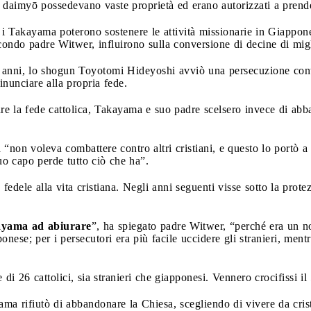
 daimyō possedevano vaste proprietà ed erano autorizzati a prende
i Takayama poterono sostenere le attività missionarie in Giappone,
condo padre Witwer, influirono sulla conversione di decine di migl
ni, lo shogun Toyotomi Hideyoshi avviò una persecuzione contro 
inunciare alla propria fede.
e la fede cattolica, Takayama e suo padre scelsero invece di abban
“non voleva combattere contro altri cristiani, e questo lo portò a
o capo perde tutto ciò che ha”.
edele alla vita cristiana. Negli anni seguenti visse sotto la protezi
ayama ad abiurare
”, ha spiegato padre Witwer, “perché era un n
ese; per i persecutori era più facile uccidere gli stranieri, mentr
i 26 cattolici, sia stranieri che giapponesi. Vennero crocifissi il 
ama rifiutò di abbandonare la Chiesa, scegliendo di vivere da cris