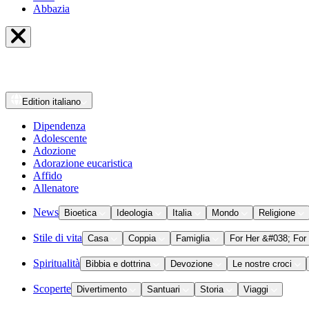
Abbazia
Edition
italiano
Dipendenza
Adolescente
Adozione
Adorazione eucaristica
Affido
Allenatore
News
Bioetica
Ideologia
Italia
Mondo
Religione
Stile di vita
Casa
Coppia
Famiglia
For Her &#038; For
Spiritualità
Bibbia e dottrina
Devozione
Le nostre croci
Scoperte
Divertimento
Santuari
Storia
Viaggi