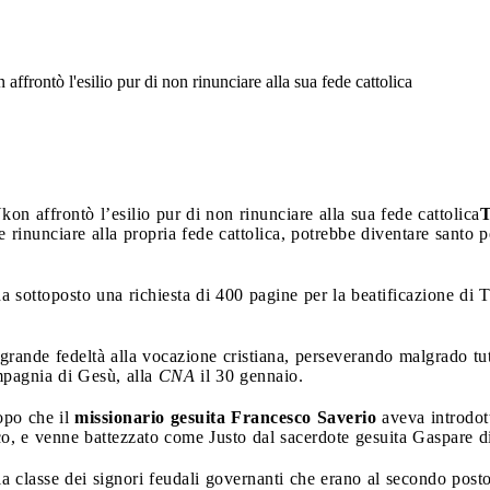
frontò l'esilio pur di non rinunciare alla sua fede cattolica
n affrontò l’esilio pur di non rinunciare alla sua fede cattolica
T
he rinunciare alla propria fede cattolica, potrebbe diventare santo p
 sottoposto una richiesta di 400 pagine per la beatificazione di
rande fedeltà alla vocazione cristiana, perseverando malgrado tutt
mpagnia di Gesù, alla
CNA
il 30 gennaio.
opo che il
missionario gesuita Francesco Saverio
aveva introdott
, e venne battezzato come Justo dal sacerdote gesuita Gaspare di
la classe dei signori feudali governanti che erano al secondo pos