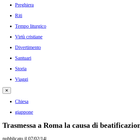
Preghiera
Riti
Tempo liturgico
Virtù cristiane
Divertimento
Santuari
Storia
Viaggi
✕
Chiesa
giappone
Trasmessa a Roma la causa di beatificazio
pubblicato il 07/02/14
|