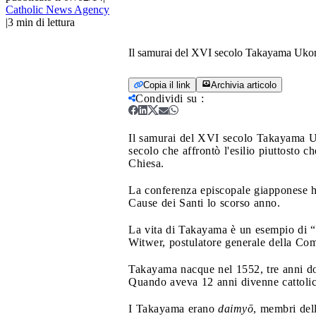
Catholic News Agency
|
3
min di lettura
Il samurai del XVI secolo Takayama Ukon af
Copia il link
Archivia articolo
Condividi su
:
Il samurai del XVI secolo Takayama Uko
secolo che affrontò l'esilio piuttosto c
Chiesa.
La conferenza episcopale giapponese ha
Cause dei Santi lo scorso anno.
La vita di Takayama è un esempio di “g
Witwer, postulatore generale della Co
Takayama nacque nel 1552, tre anni d
Quando aveva 12 anni divenne cattolico
I Takayama erano
daimyō
, membri del