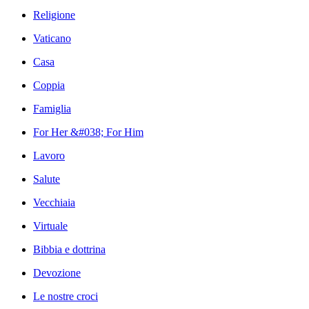
Religione
Vaticano
Casa
Coppia
Famiglia
For Her &#038; For Him
Lavoro
Salute
Vecchiaia
Virtuale
Bibbia e dottrina
Devozione
Le nostre croci