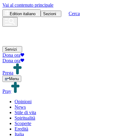
Vai al contenuto principale
Cerca
Edition
italiano
Sezioni
Servizi
Dona ora
Dona ora
Prega
Menu
Pray
Opinioni
News
Stile di vita
Spiritualità
Scoperte
Eredità
Italia