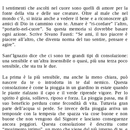
I sentimenti che ascolti nel cuore sono quelli di amore per la
fonte della vita e delle sue creature. Oltre al male che nel
mondo c’è, si inizia anche a vedere il bene e a riconoscere gli
amici di Dio in cammino con te. Amare è “ri-cordare” l’altro,
“portarlo-nel-cuore”. Su questa memoria si dovrebbe basare
ogni azione. Scrive Sivano Fausti: “Se ami, il tuo piacere è
piacere all’altro, che diventa norma del tuo sentire, pensare e
agire”.
Sant’Ignazio dice che ci sono tre grandi tipi di consolazione:
una sensibile e un’altra insensibile o quasi, più una terza poco
sensibile, che sta tra le due.
La prima è la più sensibile, ma anche la meno chiara, può
nascere da te o introdotta in te dal nemico. Questa
consolazione è come la pioggia in un giardino in estate quando
le piante rialzano il capo e il verde riprende vigore. Per lo
spirito è gioia, sollievo, riposo e forza. La pioggia passa, ma il
suo beneficio perdura come fecondità di vita. Tuttavia gran
parte dell’acqua si perde. Se invece della pioggia arriva un
temporale con la tempesta che spazza via cose buone e non
buone che non vengono dal Signore e lasciano conseguenze
ancora peggiori. Questa consolazione è descritta come
“movimento intimo”, un moto che viene dal più interno di te, e