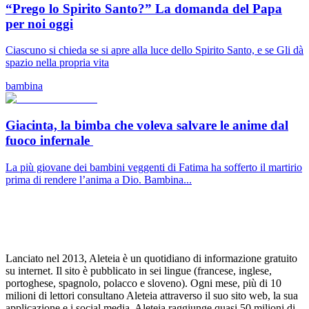
“Prego lo Spirito Santo?” La domanda del Papa
per noi oggi
Ciascuno si chieda se si apre alla luce dello Spirito Santo, e se Gli dà
spazio nella propria vita
bambina
Giacinta, la bimba che voleva salvare le anime dal
fuoco infernale
La più giovane dei bambini veggenti di Fatima ha sofferto il martirio
prima di rendere l’anima a Dio. Bambina...
Lanciato nel 2013, Aleteia è un quotidiano di informazione gratuito
su internet. Il sito è pubblicato in sei lingue (francese, inglese,
portoghese, spagnolo, polacco e sloveno). Ogni mese, più di 10
milioni di lettori consultano Aleteia attraverso il suo sito web, la sua
applicazione e i social media. Aleteia raggiunge quasi 50 milioni di