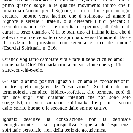
primo quando sorge in te qualche movimento intimo che ti
infiamma d’amore per il Signore, e ami in lui e per lui ogni
creatura, oppure versi lacrime che ti spingono ad amare il
Signore e servire i fratelli, o a detestare i tuoi peccati; il
secondo quando c’è in te crescita di speranza, di fede e di
carità; il terzo quando c’è in te ogni tipo di intima letizia che ti
sollecita e attrae verso le cose spirituali, verso l’amore di Dio e
il servizio del prossimo, con serenità e pace del cuore”
(Esercizi Spirituali, n. 316).
Quando vogliamo cambiare vita e fare il bene ci chiediamo:
come parla Dio? Dio parla con la consolazione che significa
stare-con-chi-è-solo.
Gli stati d’animo positivi Ignazio li chiama le “consolazioni”,
mentre quelli negativi le “desolazioni”. Si tratta di una
terminologia semplice, biblico-profetica, che permette però di
far luce sugli stati d’animo interiori che non sono solo
soggettivi, ma vere «mozioni spirituali». Le prime nascono
dallo spirito buono e le seconde dallo spirito cattivo.
Ignazio descrive la consolazione non la definisce
teologicamente: la sua prospettiva è quella dell’esperienza
spirituale personale, non della teologia accademica.