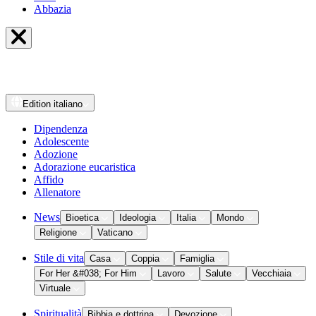
Abbazia
Edition
italiano
Dipendenza
Adolescente
Adozione
Adorazione eucaristica
Affido
Allenatore
News
Bioetica
Ideologia
Italia
Mondo
Religione
Vaticano
Stile di vita
Casa
Coppia
Famiglia
For Her &#038; For Him
Lavoro
Salute
Vecchiaia
Virtuale
Spiritualità
Bibbia e dottrina
Devozione