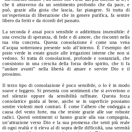
che ti attraverso da un sentimento profondo che da pace, e
può, grazie alla gioia che lascia, far piangere. Si tratta di
un’esperienza di liberazione che in genere purifica, fa sentire
libero da feriti e da ricordi del passato.
La seconda è assai poco sensibile o addirittura insensibile: è
una crescita di speranza, di fede e di amore, che riscontri nella
tua vita concreta. Questa consolazione è come una vena
d’acqua sotterranea presente solo all’interno. È l’esempio del
prato verde in estate grazie alle irrigazioni interne che non si
vedono. Si tratta di consolazioni, profonde e sostanziali, che
consistono in una crescita della forza dello spirito, che ti fa
“andare avanti” nella libertà di amare e servire Dio e il
prossimo.
Il terzo tipo di consolazione è poco sensibile, o lo è in modo
soave e leggero. Si presenta con sentimenti che si avvertono o
nel silenzio oppure da sensibilità raffinate. Questa forza
consolatrice guida al bene, anche se in superficie possiamo
sentire violenti moti contrari. È come l’albero che ondeggia a
causa del vento forte, ma che resiste grazie alle sue robuste
radici. Questi sentimenti si hanno grazie alla sua compagnia,
un’attrazione verso Dio e la sua promessa che senti più reale
di ogni realtà e ti eleva al di sopra delle difficoltà, una serenità