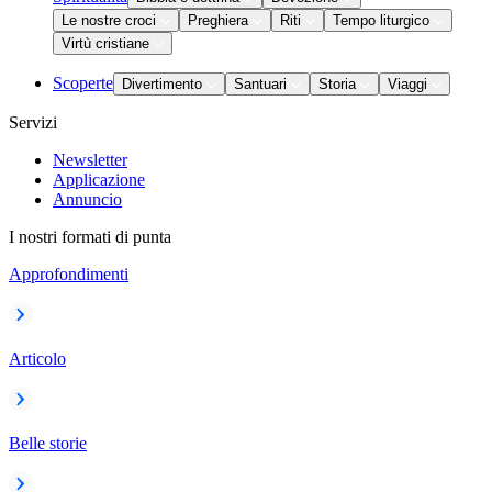
Le nostre croci
Preghiera
Riti
Tempo liturgico
Virtù cristiane
Scoperte
Divertimento
Santuari
Storia
Viaggi
Servizi
Newsletter
Applicazione
Annuncio
I nostri formati di punta
Approfondimenti
Articolo
Belle storie