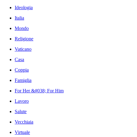
Ideologia
Italia
Mondo
Religione
Vaticano
Casa
Coppia
Famiglia
For Her &#038; For Him
Lavoro
Salute
Vecchiaia
Virtuale