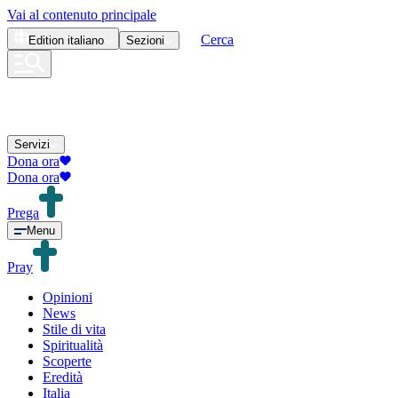
Vai al contenuto principale
Cerca
Edition
italiano
Sezioni
Servizi
Dona ora
Dona ora
Prega
Menu
Pray
Opinioni
News
Stile di vita
Spiritualità
Scoperte
Eredità
Italia