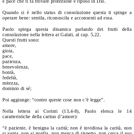
e pace che ti fa trovare protezione e riposo in Dio.
Quando si è nello status di consolazione questa ti spinge a
operare bene: sentila, riconoscila e acconsenti ad essa.
Paolo spiega questa dinamica parlando dei frutti della
consolazione nella lettera ai Galati, al cap. 5,22.
Questi frutti sono:
amore,
gioia,
pace,
pazienza,
benevolenza,
bontà,
fedeltà,
mitezza,
dominio di sé;
Poi aggiunge: “contro queste cose non c’è legge”.
Nella lettera ai Corinti (13,4-8), Paolo elenca le 14
caratteristiche della caritas (l’amore):
“è paziente, è benigna la carità; non è invidiosa la carità, non
si vanta, non si gonfia, non manca di rispetto, non cerca il suo