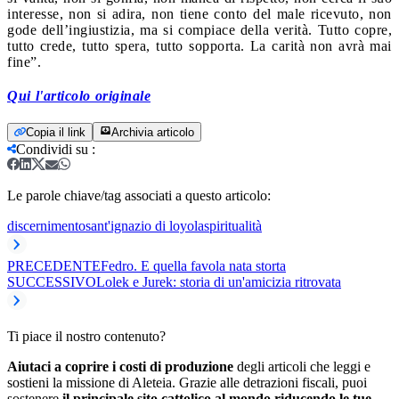
interesse, non si adira, non tiene conto del male ricevuto, non
gode dell’ingiustizia, ma si compiace della verità. Tutto copre,
tutto crede, tutto spera, tutto sopporta. La carità non avrà mai
fine”.
Qui l'articolo originale
Copia il link
Archivia articolo
Condividi su
:
Le parole chiave/tag associati a questo articolo:
discernimento
sant'ignazio di loyola
spiritualità
PRECEDENTE
Fedro. E quella favola nata storta
SUCCESSIVO
Lolek e Jurek: storia di un'amicizia ritrovata
Ti piace il nostro contenuto?
Aiutaci a coprire i costi di produzione
degli articoli che leggi e
sostieni la missione di Aleteia. Grazie alle detrazioni fiscali, puoi
sostenere
il principale sito cattolico al mondo riducendo le tue